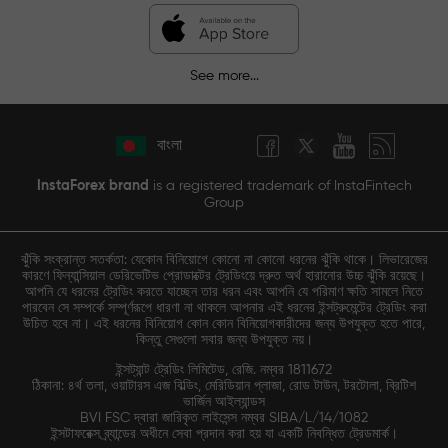
See more...
বাংলা
InstaForex brand
is a registered trademark of InstaFintech
Group
ঝুঁকি সংক্রান্ত সতর্কতা: যেকোন বিনিয়োগে কোনো না কোনো ধরনের ঝুঁকি থাকে। লিভারেজের
কারণে ফিন্যান্সিয়াল ডেরিভেটিভ প্রোডাক্টের ট্রেডিংয়ে দ্রুত অর্থ হারানোর উচ্চ ঝুঁকি রয়েছে।
আপনি যে ধরনের ট্রেডিং করতে যাচ্ছেন তার ধরন এবং আপনি যে পরিমাণ ক্ষতি সামলে নিতে
পারবেন সে সম্পর্কে সম্পূর্ণরূপে ধারণা না থাকলে আপনার এই ধরনের ইন্সট্রুমেন্টের ট্রেডিং করা
উচিত হবে না। এই ধরনের বিনিয়োগ কোন কোন বিনিয়োগকারীদের জন্য উপযুক্ত হতে পারে,
কিন্তু সেগুলো সবার জন্য উপযুক্ত নয়।
ইন্সট্যান্ট ট্রেডিং লিমিটেড, রেজি. নম্বর 1811672
ঠিকানা: ৪র্থ তলা, ওয়াটারস এজ বিল্ডিং, মেরিডিয়ান প্লাজা, রোড টাউন, টরটোলা, ব্রিটিশ
ভার্জিন আইল্যান্ডস
BVI FSC দ্বারা জারিকৃত লাইসেন্স নম্বর SIBA/L/14/1082
ইন্সটাফরেক্স ব্র্যান্ডের অধীনে সেবা প্রদান করা হয় যা একটি নিবন্ধিত ট্রেডমার্ক।