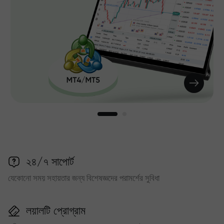
২৪/৭ সাপোর্ট
যেকোনো সময় সহায়তার জন্য বিশেষজ্ঞদের পরামর্শের সুবিধা
লয়ালটি প্রোগ্রাম