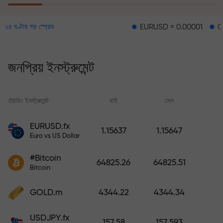
EURUSD = 0.00001
GBPUSD = 0.0
২৪ ঘণ্টায় গড় স্প্রেড
ঝুঁকি থেকে সুরক্ষা কর্মসূচির মাধ্যমে আপনার
লোকসানের জন্য ক্ষতিপূরণ প্রদান করা হয় এবং ৬
মাসের মধ্যে মুনাফা তিনগুণ করার নিশ্চয়তা দেওয়া
জনপ্রিয় ইনস্ট্রুমেন্ট
হয়। নিশ্চিন্তে ট্রেডিং করুন — আপনার মূলধন
সুরক্ষিত থাকবে!
ট্রেডিং ইনস্ট্রুমেন্ট
বাই
সেল
স্
ডিপোজিট করুন এবং আপনার ডিপোজিটের 1,000
EURUSD.fx
1.15637
1.15647
গুণ বোনাস নিন। X1000 কোনো টাইপিং মিসটেক
Euro vs US Dollar
নয়। ডিপোজিটের পরিমাণ যত বেশি, গুণকের হার
#Bitcoin
ততই বেশি।
64825.26
64825.51
Bitcoin
GOLD.m
4344.22
4344.34
USDJPY.fx
157.58
157.593