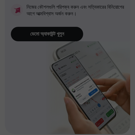
নিজের কৌশলগুলি পরিপক্ব করুন এবং সত্যিকারের বিনিয়োগের
আগে আত্মবিশ্বাস অর্জন করুন।
ডেমো অ্যাকাউন্ট খুলুন