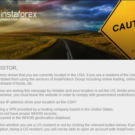
স্বল্প
স্প্রেড — বেশি মুনাফা
ISITOR,
ess shows that you are currently located in the USA. If you are a resident of the Uni
প্রতিটি ডিপোজিটে
ibited from using the services of InstaFintech Group including online trading, online
InstaForex-এর সাথে থেকে আপনি সত্যিকারের
drawal of funds, etc.
আকর্ষণীয় সুযোগ পাবেন: 1:5000 পর্যন্ত
30% বোনাস
k you are seeing this message by mistake and your location is not the US, kindly pro
লিভারেজ, মার্কেটের সেরা স্প্রেড ও কমিশন এবং
herwise, you must leave the website in order to comply with government restrictions
স্টক ও ইনডেক্স ট্রেডিংয়ের জন্য সুবিধাজনক
ur IP address show your location as the USA?
গতির
শর্তাবলী।
sing a VPN provided by a hosting company based in the United States;
oes not have proper WHOIS records;
পরিচয় ট্রেডিংয়ে এবং হাইওয়েতে পাওয়া যায়
occurred in the WHOIS geolocation database.
irm whether you are a US resident or not by clicking the relevant button below. If y
ption, being a US resident, you will not be able to open an account with InstaForex
আমরা এমন একটি বোনাস সিস্টেম তৈরি করেছি যা
আপনার ব্যক্তিগত উপহারের জ্যাকপট