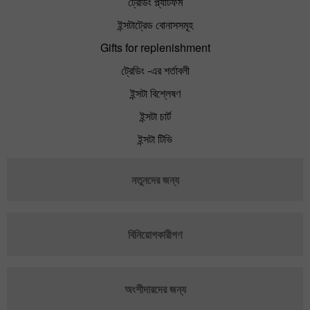
ট্রেডিং প্ল্যাটফর্ম
ইন্সটাট্রেড বোনাসসমূহ
Gifts for replenishment
ট্রেডিং -এর শর্তাবলী
ইন্সটা বিশ্লেষণ
ইন্সটা চার্ট
ইন্সটা টিভি
নতুনদের জন্য
বিনিয়োগকারীগণ
অংশীদারদের জন্য