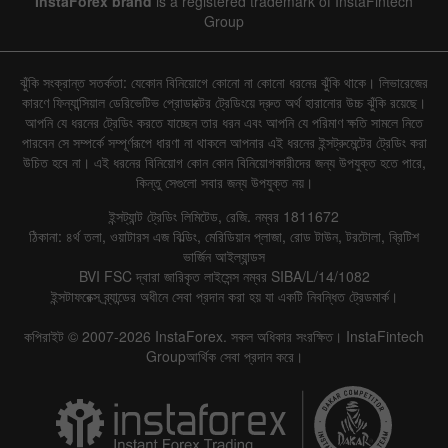
InstaForex brand
is a registered trademark of InstaFintech
Group
ঝুঁকি সংক্রান্ত সতর্কতা: যেকোন বিনিয়োগে কোনো না কোনো ধরনের ঝুঁকি থাকে। লিভারেজের
কারণে ফিন্যান্সিয়াল ডেরিভেটিভ প্রোডাক্টের ট্রেডিংয়ে দ্রুত অর্থ হারানোর উচ্চ ঝুঁকি রয়েছে।
আপনি যে ধরনের ট্রেডিং করতে যাচ্ছেন তার ধরন এবং আপনি যে পরিমাণ ক্ষতি সামলে নিতে
পারবেন সে সম্পর্কে সম্পূর্ণরূপে ধারণা না থাকলে আপনার এই ধরনের ইন্সট্রুমেন্টের ট্রেডিং করা
উচিত হবে না। এই ধরনের বিনিয়োগ কোন কোন বিনিয়োগকারীদের জন্য উপযুক্ত হতে পারে,
কিন্তু সেগুলো সবার জন্য উপযুক্ত নয়।
ইন্সট্যান্ট ট্রেডিং লিমিটেড, রেজি. নম্বর 1811672
ঠিকানা: ৪র্থ তলা, ওয়াটারস এজ বিল্ডিং, মেরিডিয়ান প্লাজা, রোড টাউন, টরটোলা, ব্রিটিশ
ভার্জিন আইল্যান্ডস
BVI FSC দ্বারা জারিকৃত লাইসেন্স নম্বর SIBA/L/14/1082
ইন্সটাফরেক্স ব্র্যান্ডের অধীনে সেবা প্রদান করা হয় যা একটি নিবন্ধিত ট্রেডমার্ক।
কপিরাইট © 2007-2026 InstaForex. সকল অধিকার সংরক্ষিত। InstaFintech
Groupআর্থিক সেবা প্রদান করে।