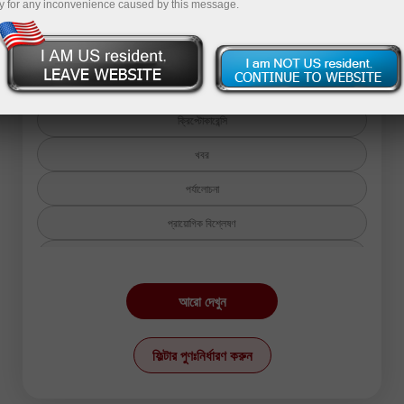
y for any inconvenience caused by this message.
বিশ্লেষণ পৃষ্ঠায় ফিরে চলুন
ক্রিপ্টোকারেন্সি
খবর
পর্যালোচনা
প্রায়োগিক বিশ্লেষণ
ফ্র্যাক্টাল বিশ্লেষণ
স্টক মার্কেট
আরো দেখুন
উপকরণসমূহ:
ফিল্টার পুণঃনির্ধারণ করুন
EURUSD
GBPUSD