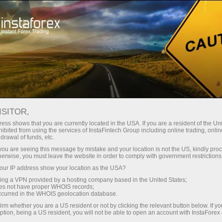
ট্রেডারদের জন্য
ফরেক্স অ্যানালিটিক্স
বিশ্লেষণাত্মক পর্যালোচনা
বিশ্লেষকগণ
Pati Gani
ISITOR,
ফরেক্স বিশ্লেষণমূলক নিবন্ধ
ess shows that you are currently located in the USA. If you are a resident of the Uni
ibited from using the services of InstaFintech Group including online trading, online
drawal of funds, etc.
k you are seeing this message by mistake and your location is not the US, kindly pro
herwise, you must leave the website in order to comply with government restrictions
ুন
ur IP address show your location as the USA?
sing a VPN provided by a hosting company based in the United States;
oes not have proper WHOIS records;
ন
occurred in the WHOIS geolocation database.
irm whether you are a US resident or not by clicking the relevant button below. If y
ption, being a US resident, you will not be able to open an account with InstaForex