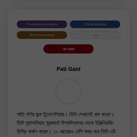
USDCHF
USDCAD
USDJPY
AUDUSD
Fundamental analysis
GBPJPY
Fractal analysis
EURGBP
EURJPY
NZDUSD
Technical analysis
+4
EURNZD
Silver
সব লেখক
Gold
#USDX
Pati Gani
পাতি গণির জন্ম ইন্দোনেশিয়ায়। তিনি সেখানেই বাস করেন।
তিনি মুহাম্মদিয়াহ সুরাকার্তা বিশ্ববিদ্যালয় থেকে ইঞ্জিনিয়ারিং
ডিগ্রি অর্জন করেন। ১০ বছরেরও বেশি সময় ধরে তিনি এই