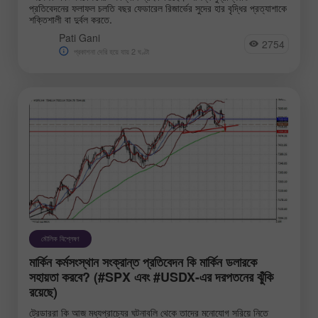
প্রতিবেদনের ফলাফল চলতি বছর ফেডারেল রিজার্ভের সুদের হার বৃদ্ধির প্রত্যাশাকে
শক্তিশালী বা দুর্বল করতে.
Pati Gani
2754
প্রকাশনা দেরি হয়ে যায় 2 ঘণ্টা
মৌলিক বিশ্লেষণ
মার্কিন কর্মসংস্থান সংক্রান্ত প্রতিবেদন কি মার্কিন ডলারকে
সহায়তা করবে? (#SPX এবং #USDX-এর দরপতনের ঝুঁকি
রয়েছে)
ট্রেডাররা কি আজ মধ্যপ্রাচ্যের ঘটনাবলি থেকে তাদের মনোযোগ সরিয়ে নিতে