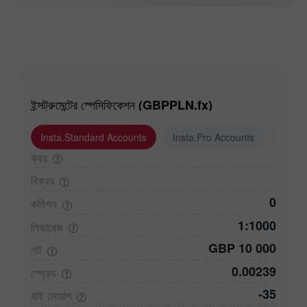
ইন্সট্রুমেন্টের স্পেসিফিকেশন (GBPPLN.fx)
Insta.Standard Accounts
Insta.Pro Accounts
Insta
ক্রয়
বিক্রয়
0
কমিশন
1:1000
লিভারেজ
GBP 10 000
লট
0.00239
স্প্রেড
-35
বাই
সোয়াপ