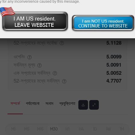
y for any inconvenience caused by this message.
ক্লোজিং
5.01
সর্বোচ্চ
মূল্য
5.017
এক সপ্তাহের
সর্বোচ্চ
5.043
52-সপ্তাহের মধ্যে
সর্বোচ্চ
5.1128
ওপেনিং
5.0099
সর্বনিম্ন
মূল্য
5.0091
এক সপ্তাহের
সর্বনিম্ন
5.0052
52-সপ্তাহের মধ্যে
সর্বনিম্ন
4.7707
সম্পর্কে
পর্যালোচনা
সংবাদ
প্রযুক্তিগত
M1
M5
M15
M30
H1
H4
1D
1W
1M