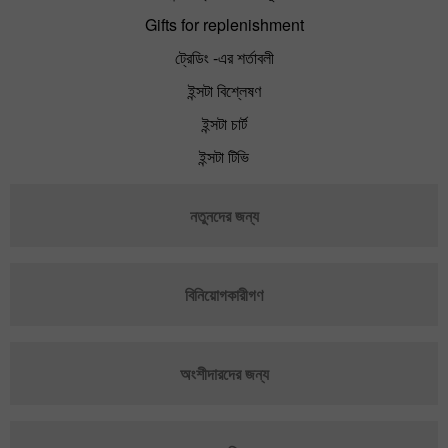
Gifts for replenishment
ট্রেডিং -এর শর্তাবলী
ইন্সটা বিশ্লেষণ
ইন্সটা চার্ট
ইন্সটা টিভি
নতুনদের জন্য
বিনিয়োগকারীগণ
অংশীদারদের জন্য