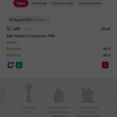
Today
Tomorrow
Current week
Current month
06 August 2026
Thursday
GBP
08:30
S&P Global Construction PMI
Actual
-
Forecast
40.0
Previous
38.4
য়ে সক্রিয়
সেরা অ্যাফিলিয়েট
Most Innovative
Forex Broker of
Best
 ২০২০
প্রোগ্রাম ২০২০
Mobile Trading
the Year at
Techno
Application
Money Expo Abu