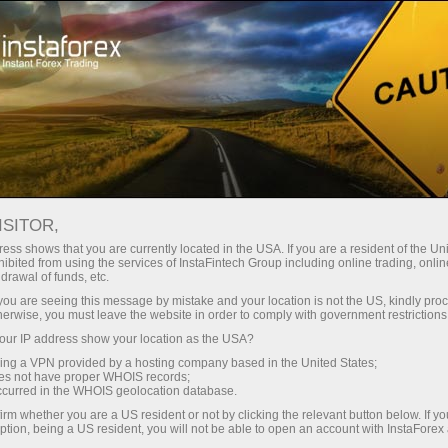
ট্রেডারদের জন্য
ট্রেডিংয়ের শর্তাবলী
ট্রেডিং ইন্সট্রুমেন্ট
GBPPLN
ISITOR,
GBPPLN
ess shows that you are currently located in the USA. If you are a resident of the Uni
ibited from using the services of InstaFintech Group including online trading, online
drawal of funds, etc.
k you are seeing this message by mistake and your location is not the US, kindly pro
5.0172
(
%)
06 Aug 2026 08:19
herwise, you must leave the website in order to comply with government restrictions
ur IP address show your location as the USA?
ক্রয়
বিক্রয়
sing a VPN provided by a hosting company based in the United States;
oes not have proper WHOIS records;
5.0172
5.0147
occurred in the WHOIS geolocation database.
irm whether you are a US resident or not by clicking the relevant button below. If y
ption, being a US resident, you will not be able to open an account with InstaForex
100%
ট্রেডারদের প্রতিক্রিয়া
0%