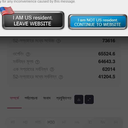
y for any inconvenience caused by this message.
ক্লোজিং
65512.1
সর্বোচ্চ
মূল্য
65908.8
এক সপ্তাহের
সর্বোচ্চ
66767.47
52-সপ্তাহের মধ্যে
সর্বোচ্চ
73616
ওপেনিং
65524.6
সর্বনিম্ন
মূল্য
64643.3
এক সপ্তাহের
সর্বনিম্ন
62014
52-সপ্তাহের মধ্যে
সর্বনিম্ন
41204.5
সম্পর্কে
পর্যালোচনা
সংবাদ
প্রযুক্তিগত
M1
M5
M15
M30
H1
H4
1D
1W
1M