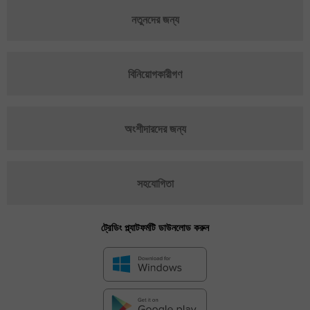
নতুনদের জন্য
বিনিয়োগকারীগণ
অংশীদারদের জন্য
সহযোগিতা
ট্রেডিং প্ল্যাটফর্মটি ডাউনলোড করুন