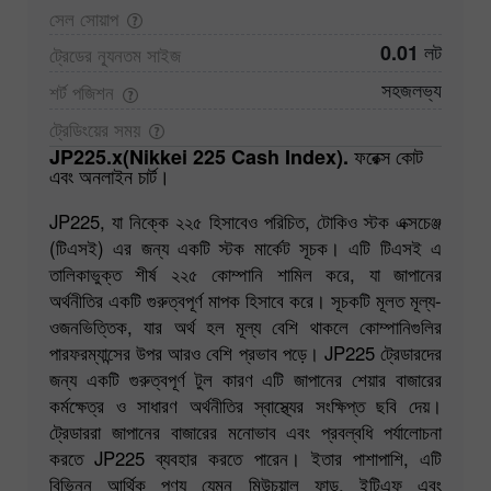
সেল
সোয়াপ
0.01 লট
ট্রেডের ন্যূনতম
সাইজ
সহজলভ্য
শর্ট
পজিশন
ট্রেডিংয়ের
সময়
JP225.x(Nikkei 225 Cash Index). ফরেক্স কোট
এবং অনলাইন চার্ট।
JP225, যা নিক্কে ২২৫ হিসাবেও পরিচিত, টোকিও স্টক এক্সচেঞ্জ
(টিএসই) এর জন্য একটি স্টক মার্কেট সূচক। এটি টিএসই এ
তালিকাভুক্ত শীর্ষ ২২৫ কোম্পানি শামিল করে, যা জাপানের
অর্থনীতির একটি গুরুত্বপূর্ণ মাপক হিসাবে করে। সূচকটি মূলত মূল্য-
ওজনভিত্তিক, যার অর্থ হল মূল্য বেশি থাকলে কোম্পানিগুলির
পারফরম্যান্সের উপর আরও বেশি প্রভাব পড়ে। JP225 ট্রেডারদের
জন্য একটি গুরুত্বপূর্ণ টুল কারণ এটি জাপানের শেয়ার বাজারের
কর্মক্ষেত্র ও সাধারণ অর্থনীতির স্বাস্থ্যের সংক্ষিপ্ত ছবি দেয়।
ট্রেডাররা জাপানের বাজারের মনোভাব এবং প্রবল্বধি পর্যালোচনা
করতে JP225 ব্যবহার করতে পারেন। ইতার পাশাপাশি, এটি
বিভিন্ন আর্থিক পণ্য যেমন মিউচুয়াল ফান্ড, ইটিএফ এবং