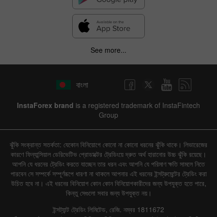
See more...
বাংলা
InstaForex brand
is a registered trademark of InstaFintech
Group
ঝুঁকি সংক্রান্ত সতর্কতা: যেকোন বিনিয়োগে কোনো না কোনো ধরনের ঝুঁকি থাকে। লিভারেজের
কারণে ফিন্যান্সিয়াল ডেরিভেটিভ প্রোডাক্টের ট্রেডিংয়ে দ্রুত অর্থ হারানোর উচ্চ ঝুঁকি রয়েছে।
আপনি যে ধরনের ট্রেডিং করতে যাচ্ছেন তার ধরন এবং আপনি যে পরিমাণ ক্ষতি সামলে নিতে
পারবেন সে সম্পর্কে সম্পূর্ণরূপে ধারণা না থাকলে আপনার এই ধরনের ইন্সট্রুমেন্টের ট্রেডিং করা
উচিত হবে না। এই ধরনের বিনিয়োগ কোন কোন বিনিয়োগকারীদের জন্য উপযুক্ত হতে পারে,
কিন্তু সেগুলো সবার জন্য উপযুক্ত নয়।
ইন্সট্যান্ট ট্রেডিং লিমিটেড, রেজি. নম্বর 1811672