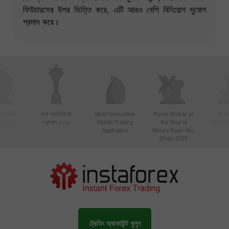
ফিউচারসের উপর ভিত্তি করে, এটি আরও বেশি বিনিয়োগ সুযোগ
প্রদান করে।
য়ে সক্রিয়
সেরা অ্যাফিলিয়েট
Most Innovative
Forex Broker of
Best
 ২০২০
প্রোগ্রাম ২০২০
Mobile Trading
the Year at
Techno
Application
Money Expo Abu
Dhabi 2025
ট্রেডিং অ্যাকাউন্ট খুলুন