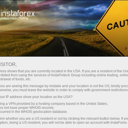
ট্রেডারদের জন্য
ট্রেডিংয়ের শর্তাবলী
ট্রেডিং ইন্সট্রুমেন্ট
JP225.X
ISITOR,
JP225.x
ess shows that you are currently located in the USA. If you are a resident of the Uni
ibited from using the services of InstaFintech Group including online trading, online
drawal of funds, etc.
k you are seeing this message by mistake and your location is not the US, kindly pro
65803.76
(
%)
07 Aug 2026 08:17
herwise, you must leave the website in order to comply with government restrictions
ur IP address show your location as the USA?
ক্রয়
বিক্রয়
sing a VPN provided by a hosting company based in the United States;
oes not have proper WHOIS records;
65803.76
65786.76
occurred in the WHOIS geolocation database.
irm whether you are a US resident or not by clicking the relevant button below. If y
ption, being a US resident, you will not be able to open an account with InstaForex
50%
ট্রেডারদের প্রতিক্রিয়া
50%