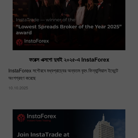
ফরেক্স এক্সপো দুবাই ২০২৫-এ InstaForex
​InstaForex সগৌরবে মধ্যপ্রাচ্যের অন্যতম বৃহৎ ফিন্যান্সিয়াল ইভেন্টে
অংশগ্রহণ করেছে
10.10.2025