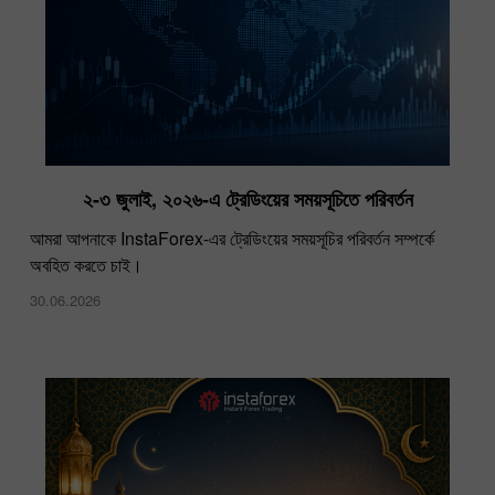
২-৩ জুলাই, ২০২৬-এ ট্রেডিংয়ের সময়সূচিতে পরিবর্তন
আমরা আপনাকে InstaForex-এর ট্রেডিংয়ের সময়সূচির পরিবর্তন সম্পর্কে
ইন্সটাফরেক্স আয়োজিত গ্র্যান্ড চয়েস ক্যাম্পেইন
অবহিত করতে চাই।
08.02.2023
30.06.2026