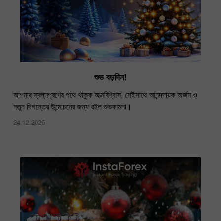
শুভ বড়দিন!
আপনার স্বপ্নপূরণের পথে থাকুক আত্মবিশ্বাস, সেইসাথে আনন্দদায়ক অর্জন ও
নতুন দিগন্তের উন্মোচনের জন্য রইল শুভকামনা​​।
24.12.2025