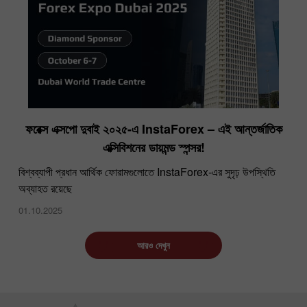
ফরেক্স এক্সপো দুবাই ২০২৫-এ InstaForex – এই আন্তর্জাতিক
এক্সিবিশনের ডায়মন্ড স্পন্সর!
বিশ্বব্যাপী প্রধান আর্থিক ফোরামগুলোতে InstaForex-এর সুদৃঢ় উপস্থিতি
অব্যাহত রয়েছে
01.10.2025
আরও দেখুন