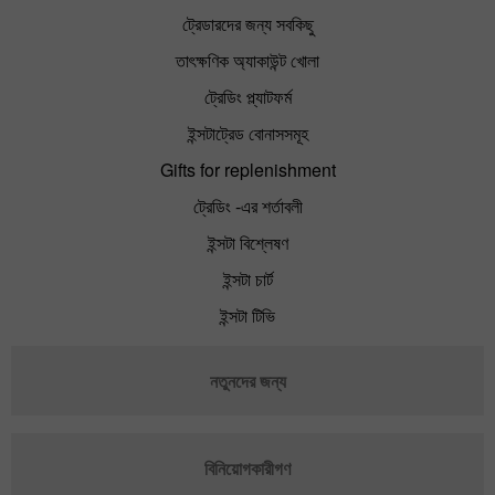
ট্রেডারদের জন্য সবকিছু
তাৎক্ষণিক অ্যাকাউন্ট খোলা
ট্রেডিং প্ল্যাটফর্ম
ইন্সটাট্রেড বোনাসসমূহ
Gifts for replenishment
ট্রেডিং -এর শর্তাবলী
ইন্সটা বিশ্লেষণ
ইন্সটা চার্ট
ইন্সটা টিভি
নতুনদের জন্য
বিনিয়োগকারীগণ