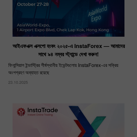
আইএফএক্স এক্সপো হংকং ২০২৫-এ InstaForex — আমাদের
সাথে ৯৪ নম্বর স্ট্যান্ডে দেখা করুন!
ফিনান্সিয়াল ইন্ডাস্ট্রির শীর্ষস্থানীয় ইভেন্টগুলোয় InstaForex-এর সক্রিয়
অংশগ্রহণ অব্যাহত রয়েছে
23.10.2025