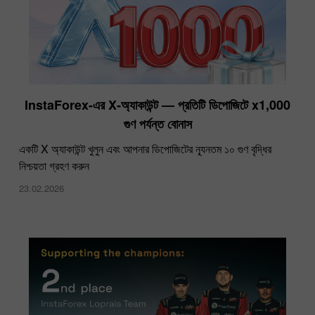
InstaForex-এর X‑অ্যাকাউন্ট — প্রতিটি ডিপোজিটে x1,000
গুণ পর্যন্ত বোনাস
একটি X অ্যাকাউন্ট খুলুন এবং আপনার ডিপোজিটের ন্যূনতম ১০ গুণ বৃদ্ধির
নিশ্চয়তা গ্রহণ করুন
23.02.2026