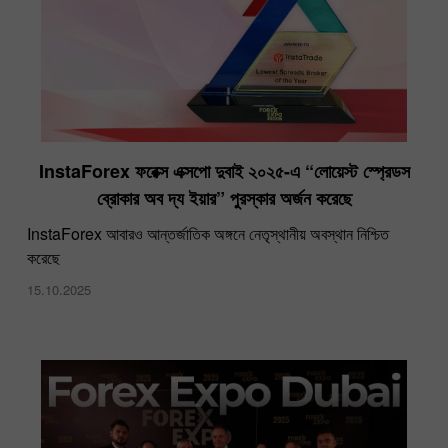
InstaForex ফরেক্স এক্সপো দুবাই ২০২৫-এ “লোয়েস্ট স্প্রেডস
ব্রোকার অব দ্য ইয়ার​” পুরস্কার অর্জন করেছে
InstaForex আবারও আন্তর্জাতিক অঙ্গনে নেতৃস্থানীয় অবস্থান নিশ্চিত
করেছে
15.10.2025