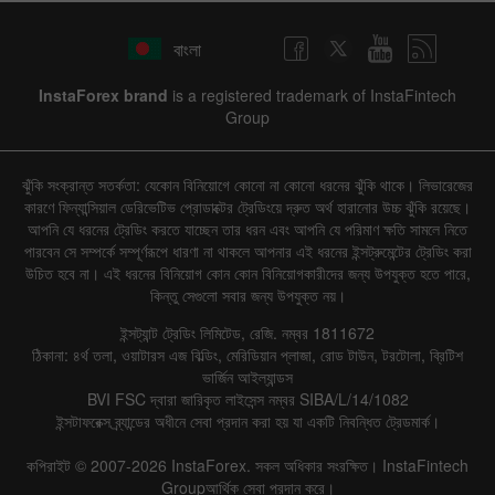
বাংলা
InstaForex brand
is a registered trademark of InstaFintech
Group
ঝুঁকি সংক্রান্ত সতর্কতা: যেকোন বিনিয়োগে কোনো না কোনো ধরনের ঝুঁকি থাকে। লিভারেজের
কারণে ফিন্যান্সিয়াল ডেরিভেটিভ প্রোডাক্টের ট্রেডিংয়ে দ্রুত অর্থ হারানোর উচ্চ ঝুঁকি রয়েছে।
আপনি যে ধরনের ট্রেডিং করতে যাচ্ছেন তার ধরন এবং আপনি যে পরিমাণ ক্ষতি সামলে নিতে
পারবেন সে সম্পর্কে সম্পূর্ণরূপে ধারণা না থাকলে আপনার এই ধরনের ইন্সট্রুমেন্টের ট্রেডিং করা
উচিত হবে না। এই ধরনের বিনিয়োগ কোন কোন বিনিয়োগকারীদের জন্য উপযুক্ত হতে পারে,
কিন্তু সেগুলো সবার জন্য উপযুক্ত নয়।
ইন্সট্যান্ট ট্রেডিং লিমিটেড, রেজি. নম্বর 1811672
ঠিকানা: ৪র্থ তলা, ওয়াটারস এজ বিল্ডিং, মেরিডিয়ান প্লাজা, রোড টাউন, টরটোলা, ব্রিটিশ
ভার্জিন আইল্যান্ডস
BVI FSC দ্বারা জারিকৃত লাইসেন্স নম্বর SIBA/L/14/1082
ইন্সটাফরেক্স ব্র্যান্ডের অধীনে সেবা প্রদান করা হয় যা একটি নিবন্ধিত ট্রেডমার্ক।
কপিরাইট © 2007-2026 InstaForex. সকল অধিকার সংরক্ষিত। InstaFintech
Groupআর্থিক সেবা প্রদান করে।