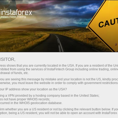
ইন্সটাফরেক্স সম্পর্কে
কোম্পানি সংবাদ
ISITOR,
ess shows that you are currently located in the USA. If you are a resident of the Uni
ibited from using the services of InstaFintech Group including online trading, online
drawal of funds, etc.
ইন্সটাফরেক্স সংবাদ
k you are seeing this message by mistake and your location is not the US, kindly pro
herwise, you must leave the website in order to comply with government restrictions
আপনি কি বর্তমান সব ঘটনা সম্পর্কে জানতে চান, প্রতিযোগিতা এবং
ur IP address show your location as the USA?
ইন্সটাফরেক্স ট্রেডিং সূচি পরিবর্তন? তারপর সবচেয়ে গুরুত্বপূর্ণ দরকারী এবং
sing a VPN provided by a hosting company based in the United States;
আকর্ষণীয় সম্পর্কে উপকরণ প্রকাশিত হয় যেখানে খবর পৃষ্ঠা, আপনাকে
oes not have proper WHOIS records;
occurred in the WHOIS geolocation database.
স্বাগত জানাই!
irm whether you are a US resident or not by clicking the relevant button below. If y
ption, being a US resident, you will not be able to open an account with InstaForex