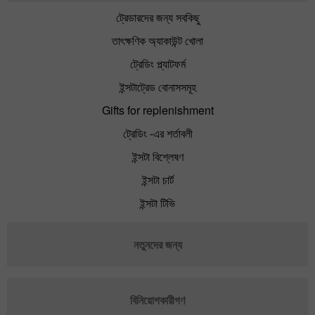
ট্রেডারদের জন্য সবকিছু
তাৎক্ষণিক অ্যাকাউন্ট খোলা
ট্রেডিং প্ল্যাটফর্ম
ইন্সটাট্রেড বোনাসসমূহ
Gifts for replenishment
ট্রেডিং -এর শর্তাবলী
ইন্সটা বিশ্লেষণ
ইন্সটা চার্ট
ইন্সটা টিভি
নতুনদের জন্য
বিনিয়োগকারীগণ