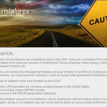
ইন্সটাফরেক্স সম্পর্কে
কোম্পানি সংবাদ
2021 সালের আগস্টে ফিউচার চুক্তির মেয়াদ
ISITOR,
শেষ হওয়ার বিজ্ঞপ্তি
ess shows that you are currently located in the USA. If you are a resident of the Uni
ibited from using the services of InstaFintech Group including online trading, online
drawal of funds, etc.
k you are seeing this message by mistake and your location is not the US, kindly pro
herwise, you must leave the website in order to comply with government restrictions
ন
ur IP address show your location as the USA?
sing a VPN provided by a hosting company based in the United States;
oes not have proper WHOIS records;
occurred in the WHOIS geolocation database.
irm whether you are a US resident or not by clicking the relevant button below. If y
ption, being a US resident, you will not be able to open an account with InstaForex