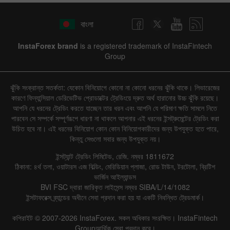
বাংলা
InstaForex brand
is a registered trademark of InstaFintech
Group
ঝুঁকি সংক্রান্ত সতর্কতা: যেকোন বিনিয়োগে কোনো না কোনো ধরনের ঝুঁকি থাকে। লিভারেজের
কারণে ফিন্যান্সিয়াল ডেরিভেটিভ প্রোডাক্টের ট্রেডিংয়ে দ্রুত অর্থ হারানোর উচ্চ ঝুঁকি রয়েছে।
আপনি যে ধরনের ট্রেডিং করতে যাচ্ছেন তার ধরন এবং আপনি যে পরিমাণ ক্ষতি সামলে নিতে
পারবেন সে সম্পর্কে সম্পূর্ণরূপে ধারণা না থাকলে আপনার এই ধরনের ইন্সট্রুমেন্টের ট্রেডিং করা
উচিত হবে না। এই ধরনের বিনিয়োগ কোন কোন বিনিয়োগকারীদের জন্য উপযুক্ত হতে পারে,
কিন্তু সেগুলো সবার জন্য উপযুক্ত নয়।
ইন্সট্যান্ট ট্রেডিং লিমিটেড, রেজি. নম্বর 1811672
ঠিকানা: ৪র্থ তলা, ওয়াটারস এজ বিল্ডিং, মেরিডিয়ান প্লাজা, রোড টাউন, টরটোলা, ব্রিটিশ
ভার্জিন আইল্যান্ডস
BVI FSC দ্বারা জারিকৃত লাইসেন্স নম্বর SIBA/L/14/1082
ইন্সটাফরেক্স ব্র্যান্ডের অধীনে সেবা প্রদান করা হয় যা একটি নিবন্ধিত ট্রেডমার্ক।
কপিরাইট © 2007-2026 InstaForex. সকল অধিকার সংরক্ষিত। InstaFintech
Groupআর্থিক সেবা প্রদান করে।