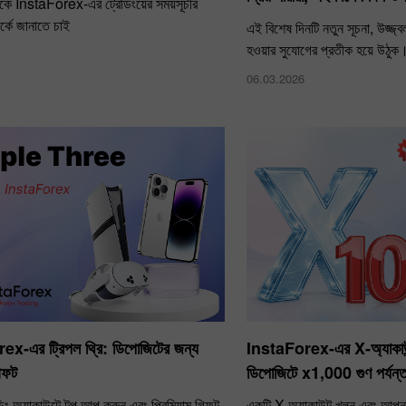
ে InstaForex-এর ট্রেডিংয়ের সময়সূচীর
পর্কে জানাতে চাই
এই বিশেষ দিনটি নতুন সূচনা, উজ্জ্
হওয়ার সুযোগের প্রতীক হয়ে উঠুক
06.03.2026
x-এর ট্রিপল থ্রি: ডিপোজিটের জন্য
InstaForex-এর X‑অ্যাকাউন
গিফট
ডিপোজিটে x1,000 গুণ পর্যন্
িং অ্যাকাউন্টে টপ আপ করুন এবং প্রিমিয়াম গিফট
একটি X অ্যাকাউন্ট খুলুন এবং আপন