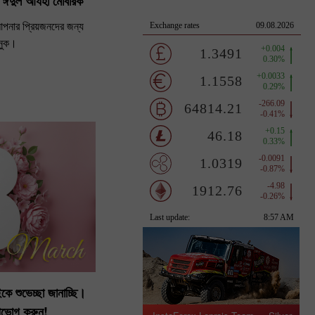
 ঈদুল আযহা মোবারক
নার প্রিয়জনদের জন্য
আনুক।
ে শুভেচ্ছা জানাচ্ছি।
উপভোগ করুন!