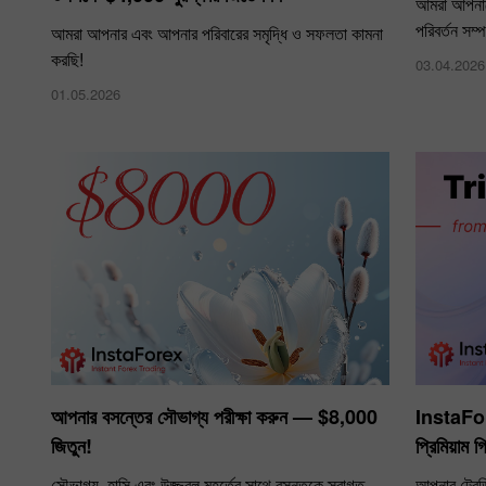
আমরা আপনাক
পরিবর্তন সম্
আমরা আপনার এবং আপনার পরিবারের সমৃদ্ধি ও সফলতা কামনা
করছি!
03.04.2026
01.05.2026
আপনার বসন্তের সৌভাগ্য পরীক্ষা করুন — $8,000
InstaFore
জিতুন!
প্রিমিয়াম 
সৌভাগ্য, হাসি এবং উজ্জ্বল মুহূর্তের সাথে বসন্তকে স্বাগত
আপনার ট্রেড