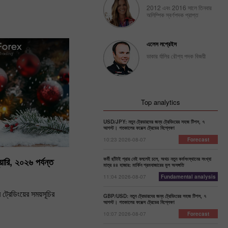
2012 এবং 2016 সালে তিনবার
অলিম্পিক স্বর্ণপদক প্রাপ্ত
এলেস লপ্রেইস
ডাকার র্যালির রৌপ্য পদক বিজয়ী
Top analytics
USD/JPY: নতুন ট্রেডারদের জন্য ট্রেডিংয়ের সহজ টিপস, ৭
আগস্ট। গতকালের ফরেক্স ট্রেডের বিশ্লেষণ
10:23 2026-08-07
Forecast
কর্মী ছাঁটাই প্রায় নেই বললেই চলে, অথচ নতুন কর্মসংস্থানের সংখ্যা
ারি, ২০২৬ পর্যন্ত
মাত্র ৪৪ হাজার: মার্কিন শ্রমবাজারের মূল অসঙ্গতি
11:04 2026-08-07
Fundamental analysis
রেডিংয়ের সময়সূচির
GBP/USD: নতুন ট্রেডারদের জন্য ট্রেডিংয়ের সহজ টিপস, ৭
আগস্ট। গতকালের ফরেক্স ট্রেডের বিশ্লেষণ
10:07 2026-08-07
Forecast