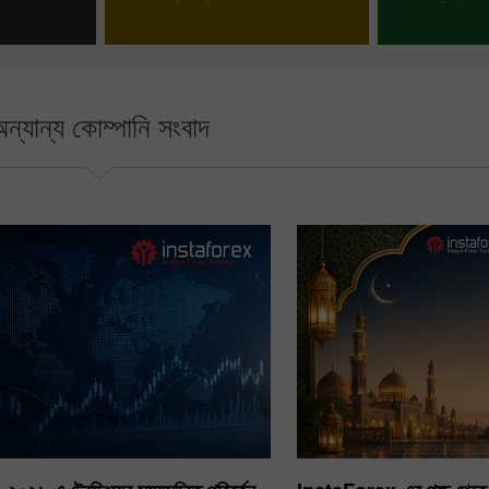
লুন
আপনার ব
ন্যান্য কোম্পানি সংবাদ
30% Bonus
Chancy deposit
InstaForex Club bonus