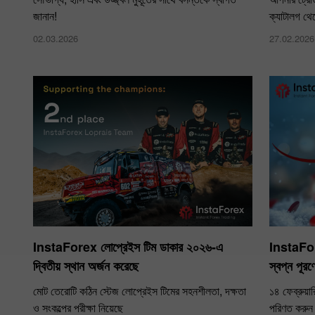
জানান!
ক্যাটালগ থে
02.03.2026
27.02.2026
InstaForex লোপ্রেইস টিম ডাকার ২০২৬-এ
InstaFor
দ্বিতীয় স্থান অর্জন করেছে
স্বপ্ন পূ
মোট তেরোটি কঠিন স্টেজ লোপ্রেইস টিমের সহনশীলতা, দক্ষতা
১৪ ফেব্রুয়
ও সংকল্পের পরীক্ষা নিয়েছে
পরিণত করুন