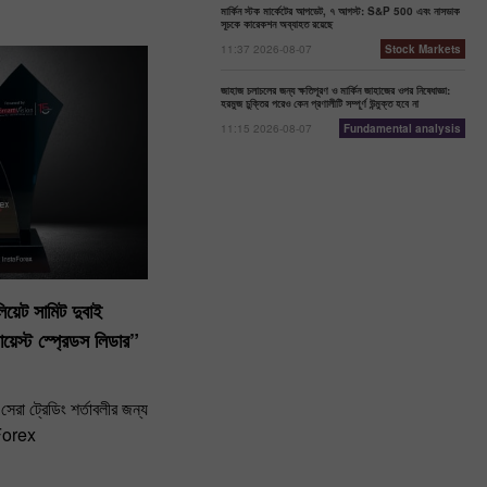
মার্কিন স্টক মার্কেটের আপডেট, ৭ আগস্ট: S&P 500 এবং নাসডাক
সূচকে কারেকশন অব্যাহত রয়েছে
11:37 2026-08-07
Stock Markets
জাহাজ চলাচলের জন্য ক্ষতিপূরণ ও মার্কিন জাহাজের ওপর নিষেধাজ্ঞা:
হরমুজ চুক্তির পরেও কেন প্রণালীটি সম্পূর্ণ উন্মুক্ত হবে না
11:15 2026-08-07
Fundamental analysis
য়েট সামিট দুবাই
স্ট স্প্রেডস লিডার”
েরা ট্রেডিং শর্তাবলীর জন্য
aForex