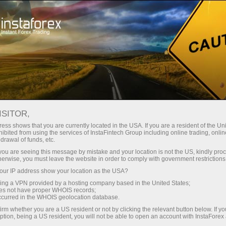
য়তা
তাৎক্ষণিক অ্যাকাউন্ট খোলা
ট্রেডিং প্ল্যাটফর্ম
নতুনদের জন্য
বিনিয়োগকারীদের জন্য
অংশীদারদের জন্য
ক্যাম্প
পোজিট
ISITOR,
ডেমো অ্যাকাউন্ট খুলুন
ess shows that you are currently located in the USA. If you are a resident of the Uni
ibited from using the services of InstaFintech Group including online trading, online
drawal of funds, etc.
k you are seeing this message by mistake and your location is not the US, kindly pro
herwise, you must leave the website in order to comply with government restrictions
2-14 জানুয়ারি অনুষ্ঠিত হতে যাওয়া ডাকার র‍্যালি 2022-এর প্রস্তুতি ইতোমধ
ur IP address show your location as the USA?
অ্যালেস লোপরেইসের নেতৃত্বে র‍্যালি দলের জন্য সমর্থণ করতে প্রস্তুত? আমর
sing a VPN provided by a hosting company based in the United States;
oes not have proper WHOIS records;
ক্রুরা আকর্ষণীয় ফলাফল অর্জন করেছে এবং গত মৌসুমে শীর্ষ 5 টি দলের মধ্যে থেকে
occurred in the WHOIS geolocation database.
এই বছরও ইন্সটাফরেক্স লোপ্রেস দল র‍্যালি রেইডের অন্যতম পছন্দের।
irm whether you are a US resident or not by clicking the relevant button below. If y
ption, being a US resident, you will not be able to open an account with InstaForex