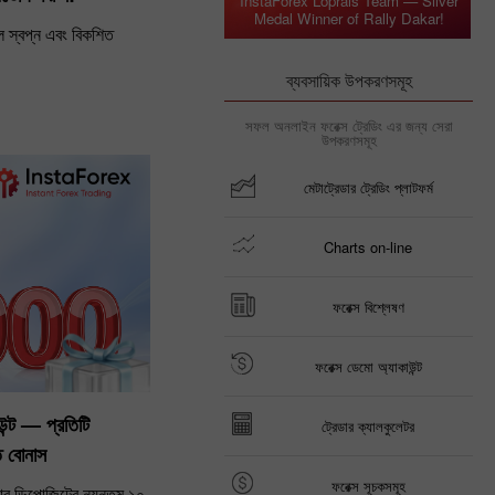
InstaForex Loprais Team — Silver
Medal Winner of Rally Dakar!
বল স্বপ্ন এবং বিকশিত
।
ব্যবসায়িক উপকরণসমূহ
সফল অনলাইন ফরেক্স ট্রেডিং এর জন্য সেরা
উপকরণসমূহ
মেটাট্রেডার ট্রেডিং প্লাটফর্ম
Charts on-line
ফরেক্স বিশ্লেষণ
ফরেক্স ডেমো অ্যাকাউন্ট
্ট — প্রতিটি
ট্রেডার ক্যালকুলেটর
ত বোনাস
ফরেক্স সূচকসমূহ
ার ডিপোজিটের ন্যূনতম ১০