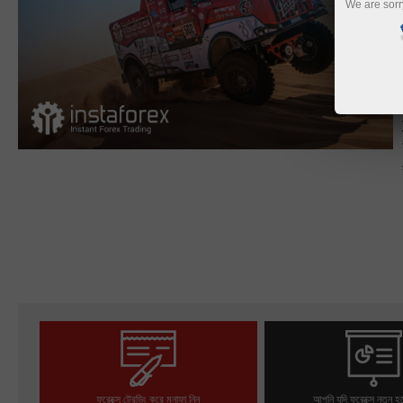
We are sorr
ফরেক্সে ট্রেডিং করে মুনাফা নিন
আপনি যদি ফরেক্সে নতুন হ