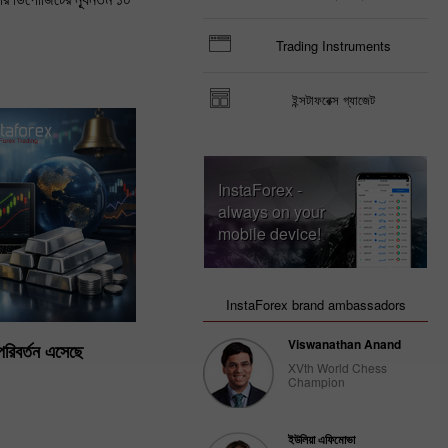
Trading Instruments
ইন্সটাফরেক্স গ্যাজেট
InstaForex -
always on your
mobile device!
InstaForex brand ambassadors
Viswanathan Anand
 পরিবর্তন এসেছে
XVth World Chess
Champion
ইউলিয়া এফিমোভা