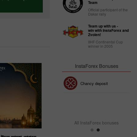
Team
Official participant of the
Dakar rally
োনাস পছন্দ করুন
Team up with us -
win with InstaForex and
Zvolen!
IIHF Continental Cup
winner in 2005
InstaForex Bonuses
30% Bonus
Chancy deposit
InstaForex Club bonus
All InstaForex bonuses