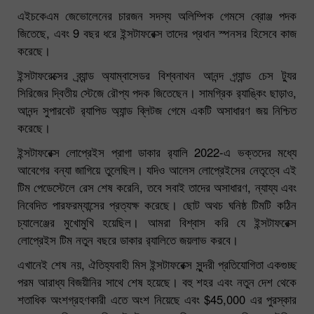
এইচকেএম জেভোলেনের চারজন সদস্য অলিম্পিক গেমসে ব্রোঞ্জ পদক
জিতেছে, এবং 9 বছর ধরে ইন্সটাফরেক্স তাদের প্রধান স্পনসর হিসেবে কাজ
করেছে।
ইন্সটাফরেক্সের ব্র্যান্ড অ্যাম্বাসেডর বিশ্বনাথন আনন্দ গ্র্যান্ড চেস ট্যুর
সিরিজের দ্বিতীয় স্টেজে রৌপ্য পদক জিতেছেন। সামগ্রিক র‌্যাঙ্কিং ছাড়াও,
আনন্দ সুপারবেট র‌্যাপিড অ্যান্ড ব্লিটজ গেমে একটি অসাধারণ জয় নিশ্চিত
করেছে।
ইন্সটাফরেক্স লোপ্রেইস প্রাগা ডাকার র‍্যালি 2022-এ ভক্তদের মধ্যে
আবেগের বন্যা জাগিয়ে তুলেছিল। যদিও আলেস লোপ্রেইসের নেতৃত্বে এই
টিম পেডেস্টেলে রেস শেষ করেনি, তবে সবাই তাদের অসাধারণ, ন্যায্য এবং
নিবেদিত পারফরম্যান্সের প্রত্যক্ষ করেছে। ছোট অথচ ঘনিষ্ঠ টিমটি কঠিন
চ্যালেঞ্জের মুখোমুখি হয়েছিল। আমরা বিশ্বাস করি যে ইন্সটাফরেক্স
লোপ্রেইস টিম নতুন বছরে ডাকার র‌্যালিতে জয়লাভ করবে।
এখানেই শেষ নয়, ঐতিহ্যবাহী মিস ইন্সটাফরেক্স সুন্দরী প্রতিযোগিতা একগুচ্ছ
পরম আরাধ্য বিজয়ীনির সাথে শেষ হয়েছে। বহু শহর এবং নতুন দেশ থেকে
শতাধিক অংশগ্রহণকারী এতে অংশ নিয়েছে এবং $45,000 এর পুরস্কার