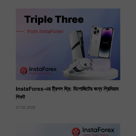
InstaForex-এর ট্রিপল থ্রি: ডিপোজিটের জন্য প্রিমিয়াম
গিফট
27.02.2026