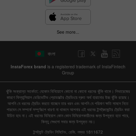
See more...
বাংলা
InstaForex brand
is a registered trademark of InstaFintech
Group
ঝুঁকি সংক্রান্ত সতর্কতা: যেকোন বিনিয়োগে কোনো না কোনো ধরনের ঝুঁকি থাকে। লিভারেজের
কারণে ফিন্যান্সিয়াল ডেরিভেটিভ প্রোডাক্টের ট্রেডিংয়ে দ্রুত অর্থ হারানোর উচ্চ ঝুঁকি রয়েছে।
আপনি যে ধরনের ট্রেডিং করতে যাচ্ছেন তার ধরন এবং আপনি যে পরিমাণ ক্ষতি সামলে নিতে
পারবেন সে সম্পর্কে সম্পূর্ণরূপে ধারণা না থাকলে আপনার এই ধরনের ইন্সট্রুমেন্টের ট্রেডিং করা
উচিত হবে না। এই ধরনের বিনিয়োগ কোন কোন বিনিয়োগকারীদের জন্য উপযুক্ত হতে পারে,
কিন্তু সেগুলো সবার জন্য উপযুক্ত নয়।
ইন্সট্যান্ট ট্রেডিং লিমিটেড, রেজি. নম্বর 1811672