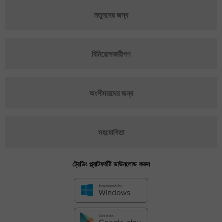
নতুনদের জন্য
বিনিয়োগকারীগণ
অংশীদারদের জন্য
সহযোগিতা
ট্রেডিং প্ল্যাটফর্মটি ডাউনলোড করুন