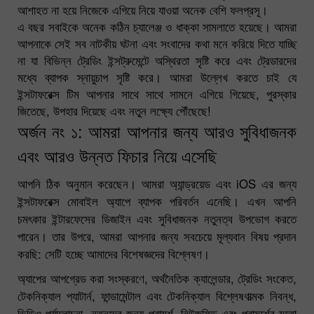
আশাহত না হয়ে নিজেকে এগিয়ে নিয়ে যাওয়া অনেক বেশি ফলপ্রসূ।
এ বছর সবাইকে অনেক কঠিন চ্যালেঞ্জ ও ধাক্কা সামলাতে হয়েছে। আমরা
আপনাকে সেই সব নাটকীয় ঘটনা এবং সংবাদের কথা মনে করিয়ে দিতে যাচ্ছি
না যা বিভিন্ন ট্রেডিং ইন্সট্রুমেন্টে অস্থিরতা সৃষ্টি করে এবং ট্রেডারদের
মধ্যে ব্যাপক স্নায়ুচাপ সৃষ্টি করে। আমরা উল্লেখ করতে চাই যে
ইন্সটাফরেক্স টিম আপনার সাথে সাথে সামনে এগিয়ে গিয়েছে, পুরস্কার
জিতেছে, উপহার দিয়েছে এবং নতুন লক্ষ্যে পৌঁছেছে!
অর্জন নং ১: আমরা আপনার জন্য আরও সুবিধাজনক
এবং আরও উন্নত ফিচার নিয়ে এসেছি
আপনি ঠিক অনুমান করেছেন। আমরা অ্যান্ড্রয়েড এবং iOS এর জন্য
ইন্সটাফরেক্স মোবাইল অ্যাপে ব্যাপক পরিবর্তন এনেছি। এখন আপনি
চমৎকার ইন্টারফেসের ডিজাইন এবং সুবিধাজনক নতুনত্ব উপভোগ করতে
পারেন। তার উপরে, আমরা আপনার জন্য সবচেয়ে মূল্যবান বিষয় প্রদান
করছি: সেটি হচ্ছে আমাদের বিশেষজ্ঞদের বিশ্লেষণ।
অ্যাপের আপগ্রেড করা সংস্করণে, অর্থনৈতিক ক্যালেন্ডার, ট্রেডিং সংকেত,
টেকনিক্যাল প্যাটার্ন, ফান্ডামেন্টাল এবং টেকনিক্যাল বিশ্লেষণাত্মক নিবন্ধ,
ভিডিও পর্যালোচনা, নতুনদের জন্য পরামর্শ, নিউজফিড এবং পরামর্শের মতো