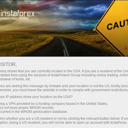
ইন্সটাফরেক্স সম্পর্কে
কোম্পানি সংবাদ
ইন্সটাফরেক্স ২০২২: কিভাবে বৈশ্বিক বিপর্যয়
ISITOR,
সত্ত্বেও সাফল্য এবং যৌথ বিজয় অর্জন করা
ess shows that you are currently located in the USA. If you are a resident of the Uni
ibited from using the services of InstaFintech Group including online trading, online
যায়
drawal of funds, etc.
k you are seeing this message by mistake and your location is not the US, kindly pro
herwise, you must leave the website in order to comply with government restrictions
ur IP address show your location as the USA?
sing a VPN provided by a hosting company based in the United States;
ন
oes not have proper WHOIS records;
occurred in the WHOIS geolocation database.
irm whether you are a US resident or not by clicking the relevant button below. If y
ption, being a US resident, you will not be able to open an account with InstaForex