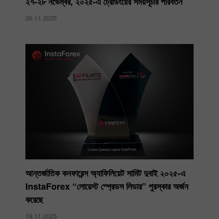
২৭-২৮ নভেম্বর, ২০২৫-এ ট্রেডিংয়ের সময়সূচীর পরিবর্তন
26.11.2025
আন্তর্জাতিক কনফারেন্স অ্যাফিলিয়েট সামিট দুবাই ২০২৫-এ
InstaForex “লোয়েস্ট স্প্রেডস লিডার” পুরস্কার অর্জন
করেছে
19.11.2025