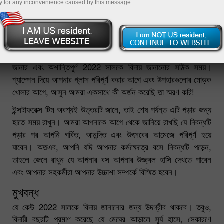
y for any inconvenience caused by this message.
29.12.2022 12:24 PM
নববর্ষ ঠিক দোরগোড়ায় কড়া নাড়ছে। এখনই আর্থিক ফলাফলের সারসংক্ষেপ
জানার এবং অশান্তিপূর্ণ 2022 সালকে বিদায় জানানোর সঠিক সময়।
শ্যাম্পেন দিয়ে আপনার গ্লাস পরিপূর্ণ করার আগে এবং উপহারগুলোর মোড়ক
খোলার আগে, আসুন আমরা একসাথে কী অর্জন করেছি তা স্মরণ করি!
ইন্সটাফরেক্স টিম অবশ্যই উত্তরটি জানে, তাই শেষ পর্যন্ত এটি পড়ার জন্য
হাতে সময় রাখুন। আমরা আপনাকে আগে থেকে জানিয়ে রাখছি যে নিবন্ধটি
পড়ার পর আপনি গর্বিত, আনন্দিত এবং উৎসবের আমেজে পরিপূর্ণ হয়ে
যাবেন। অতএব, আপনি যদি আপনার কর্মক্ষেত্রে বসে নিবন্ধটি পড়েন,
তাহলে জেনে রাখুন যে আপনার বস আপনার উজ্জ্বল হাসি দেখতে পাবেন
এবং আপনার সহকর্মীরা আপনার উচ্চাশা সম্পর্কে বিস্মিত হবেন।
মুখবন্ধ
যে কেউ 2022 সালকে বিদায় জানানোর জন্য উদগ্রীব থাকবে। তবুও,
বিদায়ী বছরটি প্রমাণ করেছে যে মেঘের আড়ালে সূর্য হাসে, সেকারণে