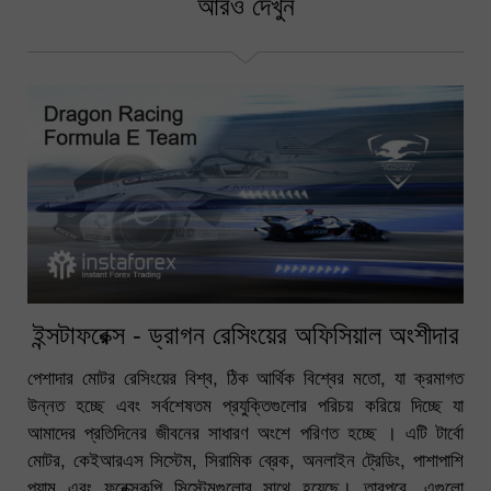
আরও দেখুন
ইন্সটাফরেক্স - ড্রাগন রেসিংয়ের অফিসিয়াল অংশীদার
পেশাদার মোটর রেসিংয়ের বিশ্ব, ঠিক আর্থিক বিশ্বের মতো, যা ক্রমাগত
উন্নত হচ্ছে এবং সর্বশেষতম প্রযুক্তিগুলোর পরিচয় করিয়ে দিচ্ছে যা
আমাদের প্রতিদিনের জীবনের সাধারণ অংশে পরিণত হচ্ছে । এটি টার্বো
মোটর, কেইআরএস সিস্টেম, সিরামিক ব্রেক, অনলাইন ট্রেডিং, পাশাপাশি
প্যাম এবং ফরেক্সকপি সিস্টেমগুলোর সাথে হয়েছে। তারপরে, এগুলো