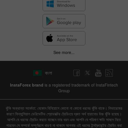
See more...
বাংলা
InstaForex brand
is a registered trademark of InstaFintech
Group
ঝুঁকি সংক্রান্ত সতর্কতা: যেকোন বিনিয়োগে কোনো না কোনো ধরনের ঝুঁকি থাকে। লিভারেজের
কারণে ফিন্যান্সিয়াল ডেরিভেটিভ প্রোডাক্টের ট্রেডিংয়ে দ্রুত অর্থ হারানোর উচ্চ ঝুঁকি রয়েছে।
আপনি যে ধরনের ট্রেডিং করতে যাচ্ছেন তার ধরন এবং আপনি যে পরিমাণ ক্ষতি সামলে নিতে
পারবেন সে সম্পর্কে সম্পূর্ণরূপে ধারণা না থাকলে আপনার এই ধরনের ইন্সট্রুমেন্টের ট্রেডিং করা