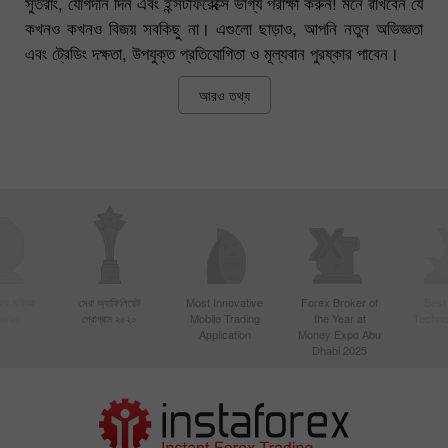
সুতরাং, যোগদান দিন এবং ইন্সটাফরেক্সে ভাগ্য পরীক্ষা করুন! মনে রাখবেন যে
কখনও কখনও বিজয় সবকিছু না। এগুলো ছাড়াও, আপনি নতুন অভিজ্ঞতা
এবং ট্রেডিং দক্ষতা, উপযুক্ত প্রতিযোগিতা ও মূল্যবান পুরষ্কার পাবেন।
আরও তথ্য
য়ে সক্রিয়
সেরা অ্যাফিলিয়েট
Most Innovative
Forex Broker of
Best
 ২০২০
প্রোগ্রাম ২০২০
Mobile Trading
the Year at
Techno
Application
Money Expo Abu
Dhabi 2025