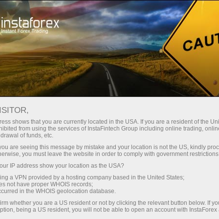
ক্যাম্পেইন
প্রতিযোগিতা
Lotus Evora 2014
"ইভরা লোটাস হলো আপনার ট্রেড বোনাস"
ISITOR,
প্রচারাভিযান শেষ হয়েছে
ess shows that you are currently located in the USA. If you are a resident of the Uni
ibited from using the services of InstaFintech Group including online trading, online
drawal of funds, etc.
k you are seeing this message by mistake and your location is not the US, kindly pro
herwise, you must leave the website in order to comply with government restrictions
ট্রেডিং অ্যাকাউন্ট খুলুন
ur IP address show your location as the USA?
sing a VPN provided by a hosting company based in the United States;
oes not have proper WHOIS records;
ডেমো অ্যাকাউন্ট খুলুন
occurred in the WHOIS geolocation database.
irm whether you are a US resident or not by clicking the relevant button below. If y
ption, being a US resident, you will not be able to open an account with InstaForex