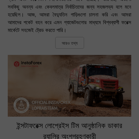
সবকিছু অনন্য এবং কেবলমাত্র নির্বাচিতদের জন্য সহজলভ্য বলে মনে
হয়েছিল। আজ, আমরা বৈদ্যুতিন গাড়িগুলো চালনা করি এবং আমরা
আমাদের পকেট বহন করে এমন গ্যাজেটগুলোর মাধ্যমে বিশ্বব্যাপী ফরেক্স
মার্কেটে সহজেই ট্রেড করতে পারি।
আরও তথ্য
ইন্সটাফরেক্স লোপ্রেইস টিম আনুষ্ঠানিক ডাকার
র‍্যালির অংশগ্রহণকারী