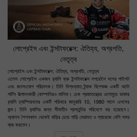
লোপ্রেইস এবং ইন্সটাফরেক্স: ঐতিহ্য, অগ্রগতি,
নেতৃত্ব
লোপ্রেইস এবং ইন্সটাফরেক্স: ঐতিহ্য, অগ্রগতি, নেতৃত্ব
এলেস লোপ্রেইস একজন র‌্যালি ক্রু ইন্সটাফরেক্স লপরেইস দলের পাইলট
এবং জনসংযোগ পরিচালক। তিনি বিশ্বখ্যাত ট্র্যাক বিশেষজ্ঞ একটি অটো
পার্টস উত্পাদনকারী কোম্পানিরও মালিক। চেক প্রজাতন্ত্রের ওলোমুচে ডাকার
র‌্যালি চ্যাম্পিয়নদের একটি পরিবারে জানুয়ারি 10, 1980 সালে এলসের
জন্ম। তিনি র‍্যালির জন্য সীমাহীন প্রস্তুতির পরিবেশে বড় হয়েছেন।
অ্যালস শৈশবকাল থেকেই বাড়ির চেয়ে গাড়ি মেরামত ও গ্যারেজে বেশি সময়
ব্যয় করতেন।