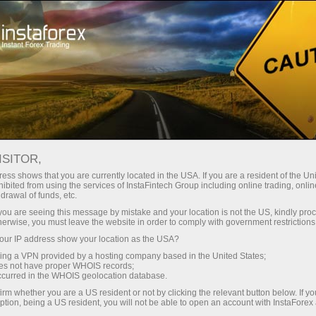
নতুনদের জন্য
প্রয়োজনীয় তথ্য
ফরেক্স সম্পর্কিত প্রবন্ধসমূহ
মুদ্রার ওঠানামা
ISITOR,
মুদ্রার ওঠানামা
ess shows that you are currently located in the USA. If you are a resident of the Uni
ibited from using the services of InstaFintech Group including online trading, online
drawal of funds, etc.
k you are seeing this message by mistake and your location is not the US, kindly pro
herwise, you must leave the website in order to comply with government restrictions
ট্রেডিং অ্যাকাউন্ট খুলুন
ur IP address show your location as the USA?
sing a VPN provided by a hosting company based in the United States;
ডেমো অ্যাকাউন্ট খুলুন
oes not have proper WHOIS records;
occurred in the WHOIS geolocation database.
irm whether you are a US resident or not by clicking the relevant button below. If y
ption, being a US resident, you will not be able to open an account with InstaForex