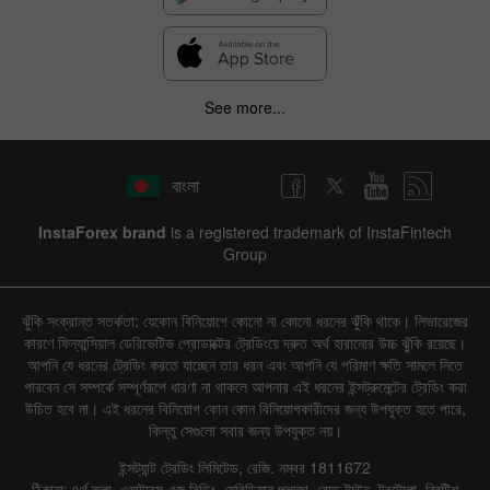
See more...
বাংলা
InstaForex brand
is a registered trademark of InstaFintech
Group
ঝুঁকি সংক্রান্ত সতর্কতা: যেকোন বিনিয়োগে কোনো না কোনো ধরনের ঝুঁকি থাকে। লিভারেজের
কারণে ফিন্যান্সিয়াল ডেরিভেটিভ প্রোডাক্টের ট্রেডিংয়ে দ্রুত অর্থ হারানোর উচ্চ ঝুঁকি রয়েছে।
আপনি যে ধরনের ট্রেডিং করতে যাচ্ছেন তার ধরন এবং আপনি যে পরিমাণ ক্ষতি সামলে নিতে
পারবেন সে সম্পর্কে সম্পূর্ণরূপে ধারণা না থাকলে আপনার এই ধরনের ইন্সট্রুমেন্টের ট্রেডিং করা
উচিত হবে না। এই ধরনের বিনিয়োগ কোন কোন বিনিয়োগকারীদের জন্য উপযুক্ত হতে পারে,
কিন্তু সেগুলো সবার জন্য উপযুক্ত নয়।
ইন্সট্যান্ট ট্রেডিং লিমিটেড, রেজি. নম্বর 1811672
ঠিকানা: ৪র্থ তলা, ওয়াটারস এজ বিল্ডিং, মেরিডিয়ান প্লাজা, রোড টাউন, টরটোলা, ব্রিটিশ