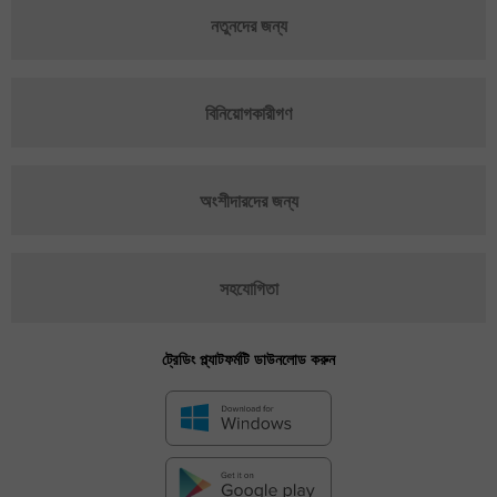
নতুনদের জন্য
বিনিয়োগকারীগণ
অংশীদারদের জন্য
সহযোগিতা
ট্রেডিং প্ল্যাটফর্মটি ডাউনলোড করুন