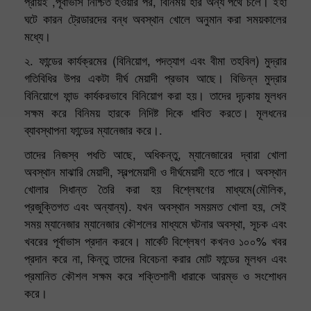
প্রায়ই ,পূর্বাভাস নিশ্চিত হওয়ার পর, বিনিময় হার অন্য পথে চলে। ইহা
ঘটে কারন ট্রেডারদের বন্ধ অবস্থান খোলে অনুমান করা সময়কালের
মধ্যে।
২. ফান্ডের কার্যক্রমের (বিনিয়োগ, পদত্যাগ এবং বীমা তহবিল) মুদ্রার
গতিবিধির উপর একটা দীর্ঘ মেয়াদী প্রভাব আছে। বিভিন্ন মুদ্রার
বিনিয়োগে ফান্ড কার্যকরভাবে বিনিয়োগ করা হয়। তাদের দৃঢ়কায় মূলধন
সক্ষম করে বিনিময় হারকে নিদিষ্ট দিকে ধাবিত করতে। মূলধনের
ব্যাবস্থাপনা ফান্ডের ম্যানেজার করে।.
তাদের নিজস্ব পধতি আছে, অধিকন্তু, ম্যানেজারের দ্বারা খোলা
অবস্থান মাঝারি মেয়াদী, স্বল্পমেয়াদী ও দীর্ঘমেয়াদী হতে পারে। অবস্থান
খোলার সিধান্ত তৈরি করা হয় বিশ্লেষণের মাধ্যমে(মৌলিক,
প্রজুক্তিগত এবং অন্যান্য). যখন অবস্থান সময়মত খোলা হয়, সেই
সময় ম্যানেজার ম্যানেজার কৌশলের মাধ্যমে ঘটনার অবস্থা, সূচক এবং
খবরের পূর্বাভাস প্রদান করবে। মার্কেট বিশ্লেষণ কখনও ১০০% খবর
প্রদান করে না, কিন্তু তাদের বিবেচনা করার মোট ফান্ডের মূলধন এবং
প্রমানিত কৌশল সক্ষম করে শক্তিশালী ধারাকে আরম্ভ ও সংশোধন
করে।