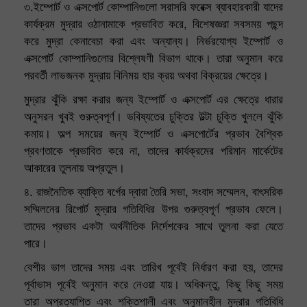
৩.ইম্পোর্ট ও এক্সপোর্ট কোম্পানিগুলো সরাসরি ফরেক্স ব্যাবহারকারী যাদের
কার্যক্রম মুদ্রার ওঠানামাকে প্রভাবিত করে, বিশেষজ্ঞরা সবসময় পছন্দ
করে মুদ্রা কেনাবেচা করা এবং অন্যান্য। নির্ভরযোগ্য ইম্পোর্ট ও
এক্সপোর্ট কোম্পানিগুলোর বিশ্লেষণী বিভাগ থাকে। তারা অনুমান করে
পরবর্তী লাভজনক মুদ্রায় বিনিময় হার ক্রয় অথবা বিক্রয়ের ক্ষেত্রে।
মুদ্রার ঝুঁকি রক্ষা করার জন্য ইম্পোর্ট ও এক্সপোর্ট এর ক্ষেত্রে ধারার
অনুসরন খুবই গুরুত্বপূর্ণ। ভবিষ্যতের চুক্তির উল্টা চুক্তি খুললে ঝুঁকি
কমায়। অল্প সময়ের জন্য ইম্পোর্ট ও এক্সপোর্টের প্রভাব বৈশ্বিক
প্রবণতাকে প্রভাবিত করে না, তাদের কার্যক্রমের পরিমান মার্কেটের
আকারের তুলনায় অপ্রতুল।
৪. রাজনৈতিক ব্যাক্তি বর্গের দ্বারা তৈরি সভা, সংবাদ সম্মেলন, বাৎসরিক
সম্মিলনের রিপোর্ট মুদ্রার গতিবিধির উপর গুরুত্বপূর্ণ প্রভাব ফেলে।
তাদের প্রভাব একটা অর্থনীতিক নির্দেশকের সাথে তুলনা করা যেতে
পারে।
বেশীর ভাগ তাদের সময় এবং তারিখ পূর্বেই নির্ধারণ করা হয়, তাদের
পূর্বাভাস পূর্বেই অনুমান করে নেওয়া যায়। অধিকন্তু, কিছু কিছু সময়
তারা অপ্রত্যাশিত এবং শক্তিশালী এবং অনুমানহীন মুদ্রার গতিবিধি