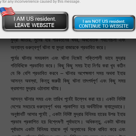
y for any inconvenience caused by this message.
কি মুদ্রার ওঠানামাকে প্রভাবিত করে?
১. তথ্য প্রকাশের প্রত্যাশা সেই সাথে প্রকাশ নিজেই। তথ্য একটা
দেশের অর্থনৈতিক নির্দেশক হিসাবে মনে করা হয়, যেখানে ট্রেড করা
মুদ্রা জাতীয়, সুদের হার পরিবর্তনের খবর, অর্থনৈতিক পর্যালোচনা এবং
অন্যান্য গুরুত্বপূর্ণ ঘটনা যা মুদ্রা বাজারকে প্রভাবিত করে।
পূর্বের ঘটনার সময়কাল এবং ঘটনা নিজেই শক্তিশালী ভাবে মুদ্রার
গতিবিধিকে প্রভাবিত করে। কিছু কিছু সময় ইহা নির্ণয় করা খুব কঠিন
যে কি বেশি প্রভাবিত করবে – ঘটনার অপেক্ষমাণ সময় অথবা ইহার
আসন্ন অবস্থা, কিন্তু জরুরী কিছু ঘটনা তাৎপর্যপূর্ণ এবং কিছু সময়
ক্রমাগত মুদ্রার ওঠানামা ঘটায়।
আসন্ন ঘটনার সময় এবং তারিখ পূর্বেই উল্লেখ করা হয়। একটা নিদিষ্ট
দেশের সবচেয়ে গুরুত্বপূর্ণ খবর প্রকাশিত হয় অর্থনীতিক ক্যালেন্ডারে।
অনুষ্ঠানটি আসার পূর্বেই , একটা নিদিষ্ট মুদ্রার বিনিময় হারের উপর ইহার
প্রভাব প্রকাশিত হয় বিশ্লেষণী পূর্বাভাসে। অধিকন্তু, একটা ঘটনার
পূর্বাভাস একটা বিনিময় হারকে পূর্ব অনুমানের দিকে ধাবিত করে এবং