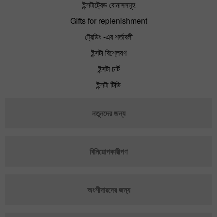
ইন্সটাট্রেড বোনাসসমূহ
Gifts for replenishment
ট্রেডিং -এর শর্তাবলী
ইন্সটা বিশ্লেষণ
ইন্সটা চার্ট
ইন্সটা টিভি
নতুনদের জন্য
বিনিয়োগকারীগণ
অংশীদারদের জন্য