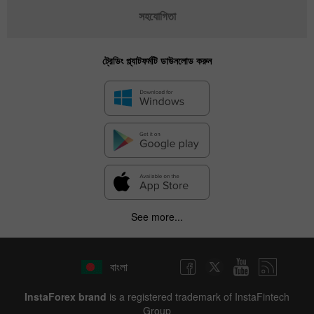
সহযোগিতা
ট্রেডিং প্ল্যাটফর্মটি ডাউনলোড করুন
See more...
বাংলা
InstaForex brand
is a registered trademark of InstaFintech
Group