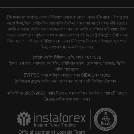
ঝুঁকি সংক্রান্ত সতর্কতা: যেকোন বিনিয়োগে কোনো না কোনো ধরনের ঝুঁকি থাকে। লিভারেজের
কারণে ফিন্যান্সিয়াল ডেরিভেটিভ প্রোডাক্টের ট্রেডিংয়ে দ্রুত অর্থ হারানোর উচ্চ ঝুঁকি রয়েছে।
আপনি যে ধরনের ট্রেডিং করতে যাচ্ছেন তার ধরন এবং আপনি যে পরিমাণ ক্ষতি সামলে নিতে
পারবেন সে সম্পর্কে সম্পূর্ণরূপে ধারণা না থাকলে আপনার এই ধরনের ইন্সট্রুমেন্টের ট্রেডিং করা
উচিত হবে না। এই ধরনের বিনিয়োগ কোন কোন বিনিয়োগকারীদের জন্য উপযুক্ত হতে পারে,
কিন্তু সেগুলো সবার জন্য উপযুক্ত নয়।
ইন্সট্যান্ট ট্রেডিং লিমিটেড, রেজি. নম্বর 1811672
ঠিকানা: ৪র্থ তলা, ওয়াটারস এজ বিল্ডিং, মেরিডিয়ান প্লাজা, রোড টাউন, টরটোলা, ব্রিটিশ
ভার্জিন আইল্যান্ডস
BVI FSC দ্বারা জারিকৃত লাইসেন্স নম্বর SIBA/L/14/1082
ইন্সটাফরেক্স ব্র্যান্ডের অধীনে সেবা প্রদান করা হয় যা একটি নিবন্ধিত ট্রেডমার্ক।
কপিরাইট © 2007-2026 InstaForex. সকল অধিকার সংরক্ষিত। InstaFintech
Groupআর্থিক সেবা প্রদান করে।