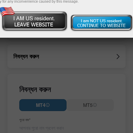
y for any inconvenience caused by this message.
নিবন্ধন করুন
নিবন্ধন করুন
MT4
MT5
পুরো নাম*