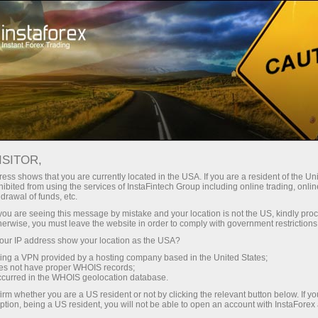
ট্রেডারদের জন্য
অ্যাকাউন্ট খুলুন
তাৎক্ষণিকভাবে অ্যাকাউন্ট খুলুন
ISITOR,
ইন্সটাফরেক্সে অ্যাকাউন্ট খুলুন
ess shows that you are currently located in the USA. If you are a resident of the Uni
ibited from using the services of InstaFintech Group including online trading, online
drawal of funds, etc.
অ্যাকাউন্ট নিবন্ধন করতে বেশি সময় লাগবে না এবং এটি
k you are seeing this message by mistake and your location is not the US, kindly pro
নতুনদেরকে ফরেক্সে সফলভাবে শুরু করার জন্য যথেষ্ট সুযোগ প্রদান
herwise, you must leave the website in order to comply with government restrictions
করে। আপনি ওয়েলকাম বোনাস ব্যবহার করতে সক্ষম হবেন, যা
ur IP address show your location as the USA?
আপনার ডিপোজিটকে দ্বিগুণ করবে!
sing a VPN provided by a hosting company based in the United States;
oes not have proper WHOIS records;
occurred in the WHOIS geolocation database.
irm whether you are a US resident or not by clicking the relevant button below. If y
ption, being a US resident, you will not be able to open an account with InstaForex