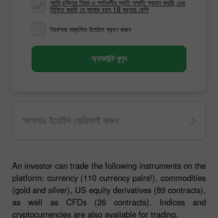
আমি চুক্তির নিয়ম ও শর্তাবলীর প্রতি সম্মতি প্রদান করছি এবং
নিশ্চিত করছি যে আমার বয়স 18 বছরের বেশি
নির্দেশনা সম্বলিত ইমেইল গ্রহণ করুন
অ্যাকাউন্ট খুলুন
আপনার ইমেইল ভেরিফাই করুন
An investor can trade the following instruments on the
platform: currency (110 currency pairs!), commodities
(gold and silver), US equity derivatives (89 contracts),
as well as CFDs (26 contracts). Indices and
cryptocurrencies are also available for trading.