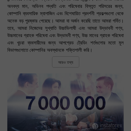
অনবদ্য মান, অভিনব পদ্ধতি এবং পরিষেবার বিস্তৃত পরিসরের জন্য,
কোম্পানি ব্যবসায়িক ম্যাগাজিন এবং বিশেষায়িত প্রদর্শনী প্রকল্পগুলো থেকে
অনেক বড় পুরষ্কার পেয়েছে। আমরা যা অর্জন করেছি তাতে আমরা গর্বিত।
তবে, আমরা নিজেদের সুখ্যাতি উচ্চাভিলাষী এবং আমরা উদ্ভাবনী পণ্য,
উচ্চমানের গ্রাহক পরিষেবা এবং উদ্ভাবনী পণ্য, উচ্চ মানের গ্রাহক পরিষেবা
এবং খুচরা ব্যবসায়ীদের জন্য আপগ্রেড ট্রেডিং শর্তগুলোর মতো মূল
বিভাগগুলোতে কোম্পানির অবস্থানকে শক্তিশালী করি।
আরও তথ্য