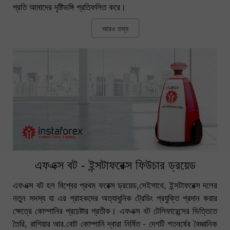
প্রতি আমাদের দৃষ্টিভঙ্গি প্রতিফলিত করে।
আরও তথ্য
এফএক্স বট - ইন্সটাফরেক্স ফিউচার ড্রয়েড
এফএক্স বট হল বিশ্বের প্রথম ফরেক্স ড্রয়েড,সেইসাথে, ইন্সটাফরেক্স দলের
নতুন সদস্য যা এর গ্রাহকদের অত্যাধুনিক ট্রেডিং প্রযুক্তি প্রদান করার
ক্ষেত্রে কোম্পানির প্রচেষ্টার প্রতীক। এফএক্স বট টেলিফারেন্সের ভিত্তিতে
তৈরি, রাশিয়ার আর.বোট কোম্পানি দ্বারা নির্মিত - দেশটি শতবর্ষের বৈজ্ঞানিক