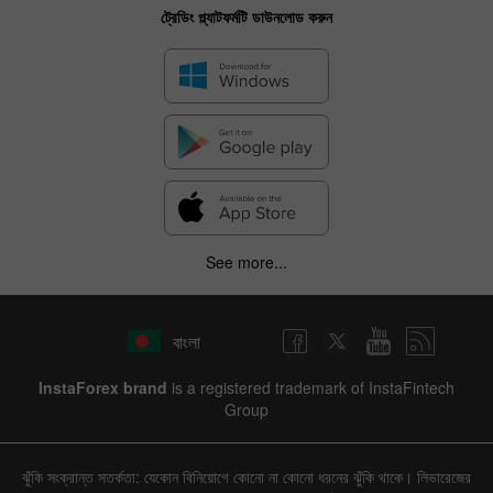
ট্রেডিং প্ল্যাটফর্মটি ডাউনলোড করুন
See more...
বাংলা
InstaForex brand
is a registered trademark of InstaFintech
Group
ঝুঁকি সংক্রান্ত সতর্কতা: যেকোন বিনিয়োগে কোনো না কোনো ধরনের ঝুঁকি থাকে। লিভারেজের