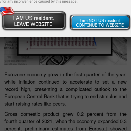
y for any inconvenience caused by this message.
Eurozone economy grew in the first quarter of the year,
while inflation continued to accelerate to set a new
record high, presenting a complicated outlook to the
European Central Bank that is trying to end stimulus and
start raising rates like peers.
Gross domestic product grew 0.2 percent from the
fourth quarter of 2021, when the economy expanded 0.3
percent, preliminary estimates from Eurostat showed