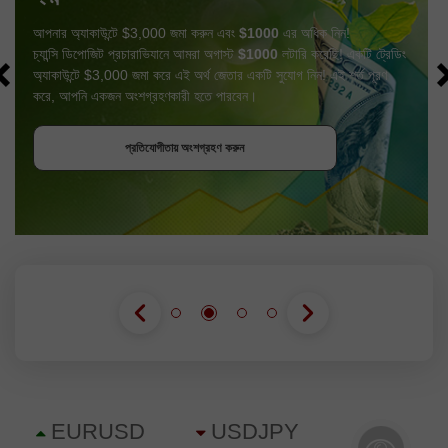
আপনার অ্যাকাউন্টে $3,000 জমা করুন এবং
$1000
এর অধিক নিন!
চ্যান্সি ডিপোজিট প্রচারাভিযানে আমরা অগাস্ট
$1000
লটারি করেছি! একটি ট্রেডিং
অ্যাকাউন্টে $3,000 জমা করে এই অর্থ জেতার একটি সুযোগ নিন! এই শর্ত পূরণ
করে, আপনি একজন অংশগ্রহণকারী হতে পারবেন।
বোনাস পান
প্রতিযোগীতায় অংশগ্রহণ করুন
প্রতিযোগীতায় অংশগ্রহণ করুন
প্রতিযোগীতায় অংশগ্রহণ করুন