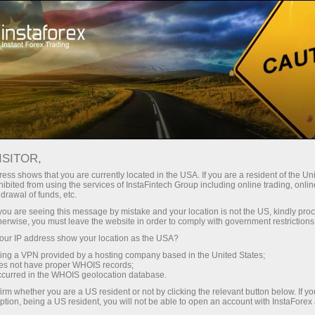
ট্রেডারদের জন্য
বৈদেশিক মুদ্রার খবর
ISITOR,
29.04.2022
16:36:00
UTC+00
EUROZONE ECONOMY GROWS IN
ess shows that you are currently located in the USA. If you are a resident of the Uni
ibited from using the services of InstaFintech Group including online trading, online
drawal of funds, etc.
Q1, INFLATION SETS NEW HIGH
k you are seeing this message by mistake and your location is not the US, kindly pro
herwise, you must leave the website in order to comply with government restrictions
ur IP address show your location as the USA?
sing a VPN provided by a hosting company based in the United States;
oes not have proper WHOIS records;
occurred in the WHOIS geolocation database.
irm whether you are a US resident or not by clicking the relevant button below. If y
ption, being a US resident, you will not be able to open an account with InstaForex