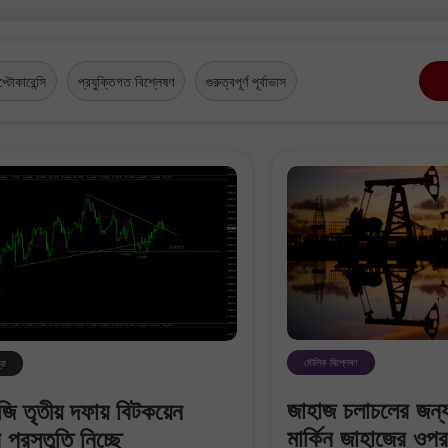
প্টোকারেন্সি
প্রযুক্তিগত বিশ্লেষণ
গুরুত্বপূর্ণ পূর্বাভাস
30% Bonus
Chancy deposit
InstaForex Club bonus
মৌলিক বিশ্লেষণ
্রা
জাহাজ চলাচলের জন্য
যাটেজি তৃতীয় দফায় বিটকয়েন
মার্কিন জাহাজের ওপর 
 প্রস্তুতি নিচ্ছে