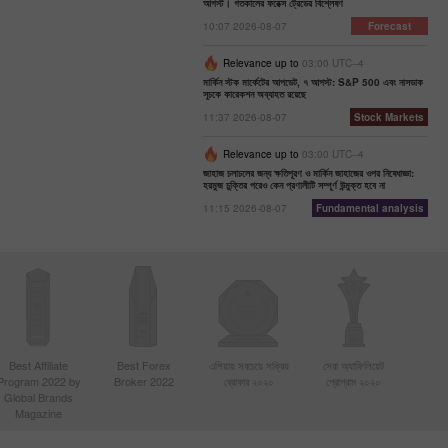
আগস্ট। গতকালের ফরেক্স ট্রেডের বিশ্লেষণ
10:07 2026-08-07
Forecast
Relevance up to
03:00 UTC--4
মার্কিন স্টক মার্কেটের আপডেট, ৭ আগস্ট: S&P 500 এবং নাসডাক
সূচকে কারেকশন অব্যাহত রয়েছে
11:37 2026-08-07
Stock Markets
Relevance up to
03:00 UTC--4
জাহাজ চলাচলের জন্য ক্ষতিপূরণ ও মার্কিন জাহাজের ওপর নিষেধাজ্ঞা:
হরমুজ চুক্তির পরেও কেন প্রণালীটি সম্পূর্ণ উন্মুক্ত হবে না
11:15 2026-08-07
Fundamental analysis
Best Affiliate
Best Forex
এশিয়ায় সবচেয়ে সক্রিয়
সেরা অ্যাফিলিয়েট
Program 2022 by
Broker 2022
ব্রোকার ২০২০
প্রোগ্রাম ২০২০
Global Brands
Magazine