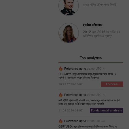
ডাকার র্যালির রৌপ্য পদক বিজয়ী
ইউলিয়া এফিমোভা
2012 এবং 2016 সালে তিনবার
অলিম্পিক স্বর্ণপদক প্রাপ্ত
Top analytics
Relevance up to
03:00 UTC--4
USD/JPY: নতুন ট্রেডারদের জন্য ট্রেডিংয়ের সহজ টিপস, ৭
আগস্ট। গতকালের ফরেক্স ট্রেডের বিশ্লেষণ
10:23 2026-08-07
Forecast
Relevance up to
03:00 UTC--4
কর্মী ছাঁটাই প্রায় নেই বললেই চলে, অথচ নতুন কর্মসংস্থানের সংখ্যা
মাত্র ৪৪ হাজার: মার্কিন শ্রমবাজারের মূল অসঙ্গতি
11:04 2026-08-07
Fundamental analysis
Relevance up to
03:00 UTC--4
GBP/USD: নতুন ট্রেডারদের জন্য ট্রেডিংয়ের সহজ টিপস, ৭