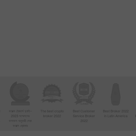
d
ফরেক্স ট্রেডার্স দুবাই–
The best crypto
Best Customer
Best Broker 2022
2023 সম্মেলনের
broker 2022
Service Broker
in Latin America
4
ফলাফল অনুযায়ী সেরা
2022
ফরেক্স ব্রোকার