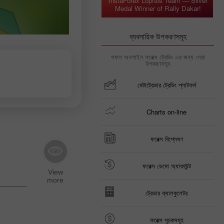
InstaForex Loprais Team — Silver
Medal Winner of Rally Dakar!
ব্যবসায়িক উপকরণসমূহ
সফল অনলাইন ফরেক্স ট্রেডিং এর জন্য সেরা
উপকরণসমূহ
মেটাট্রেডার ট্রেডিং প্লাটফর্ম
Charts on-line
ফরেক্স বিশ্লেষণ
ফরেক্স ডেমো অ্যাকাউন্ট
ট্রেডার ক্যালকুলেটর
ফরেক্স সূচকসমূহ