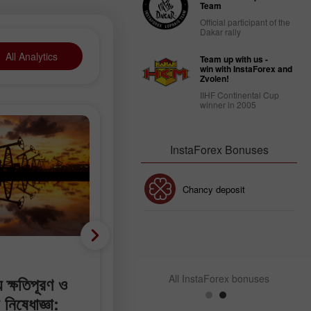
Team
Official participant of the
Dakar rally
All Analytics
Team up with us -
win with InstaForex and
Zvolen!
IIHF Continental Cup
winner in 2005
InstaForex Bonuses
30% Bonus
Chancy deposit
InstaForex Club bonus
মৌলিক বিশ্লেষণ
All InstaForex bonuses
 ক্ষতিপূরণ ও
কর্মী ছাঁটাই প্রায় নেই বললেই চলে,
নিষেধাজ্ঞা:
অথচ নতুন কর্মসংস্থানের সংখ্যা মাত