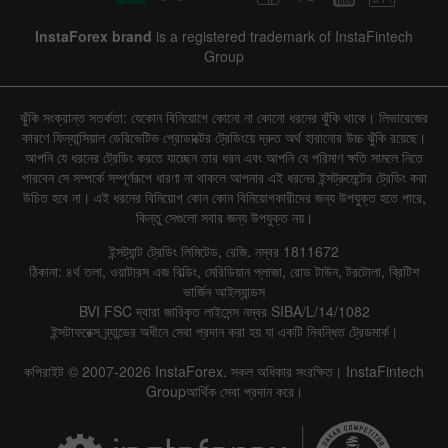
InstaForex brand
is a registered trademark of InstaFintech
Group
ঝুঁকি সংক্রান্ত সতর্কতা: যেকোন বিনিয়োগে কোনো না কোনো ধরনের ঝুঁকি থাকে। লিভারেজের
কারণে ফিন্যান্সিয়াল ডেরিভেটিভ প্রোডাক্টের ট্রেডিংয়ে দ্রুত অর্থ হারানোর উচ্চ ঝুঁকি রয়েছে।
আপনি যে ধরনের ট্রেডিং করতে যাচ্ছেন তার ধরন এবং আপনি যে পরিমাণ ক্ষতি সামলে নিতে
পারবেন সে সম্পর্কে সম্পূর্ণরূপে ধারণা না থাকলে আপনার এই ধরনের ইন্সট্রুমেন্টের ট্রেডিং করা
উচিত হবে না। এই ধরনের বিনিয়োগ কোন কোন বিনিয়োগকারীদের জন্য উপযুক্ত হতে পারে,
কিন্তু সেগুলো সবার জন্য উপযুক্ত নয়।
ইন্সট্যান্ট ট্রেডিং লিমিটেড, রেজি. নম্বর 1811672
ঠিকানা: ৪র্থ তলা, ওয়াটারস এজ বিল্ডিং, মেরিডিয়ান প্লাজা, রোড টাউন, টরটোলা, ব্রিটিশ
ভার্জিন আইল্যান্ডস
BVI FSC দ্বারা জারিকৃত লাইসেন্স নম্বর SIBA/L/14/1082
ইন্সটাফরেক্স ব্র্যান্ডের অধীনে সেবা প্রদান করা হয় যা একটি নিবন্ধিত ট্রেডমার্ক।
কপিরাইট © 2007-2026 InstaForex. সকল অধিকার সংরক্ষিত। InstaFintech
Groupআর্থিক সেবা প্রদান করে।