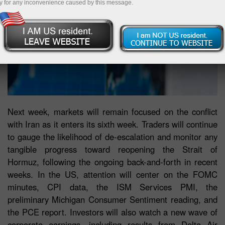
y for any inconvenience caused by this message.
Next week, markets will remain focused on the conflict
with Iran as it enters its sixth week. Traders will continue
to gauge the likelihood of de-escalation and monitor any
tangible progress toward reopening the Strait of
Hormuz, following the ongoing back-and-forth in recent
weeks. In the US, attention will center on the FOMC
minutes, CPI data, the ISM Services PMI, the
preliminary Michigan Consumer Sentiment reading, and
the PCE report. Investors will also watch a new wave of
corporate earnings, including results from Delta Air