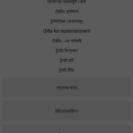
তাৎক্ষণিক অ্যাকাউন্ট খোলা
ট্রেডিং প্ল্যাটফর্ম
ইন্সটাট্রেড বোনাসসমূহ
Gifts for replenishment
ট্রেডিং -এর শর্তাবলী
ইন্সটা বিশ্লেষণ
ইন্সটা চার্ট
ইন্সটা টিভি
নতুনদের জন্য
বিনিয়োগকারীগণ