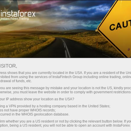
ট্রেডারদের জন্য
বৈদেশিক মুদ্রার খবর
ISITOR,
03.04.2026
15:13:33
UTC+00
WEEK AHEAD - APR 6TH
ess shows that you are currently located in the USA. If you are a resident of the Uni
ibited from using the services of InstaFintech Group including online trading, online
drawal of funds, etc.
k you are seeing this message by mistake and your location is not the US, kindly pro
herwise, you must leave the website in order to comply with government restrictions
ur IP address show your location as the USA?
sing a VPN provided by a hosting company based in the United States;
oes not have proper WHOIS records;
occurred in the WHOIS geolocation database.
irm whether you are a US resident or not by clicking the relevant button below. If y
ption, being a US resident, you will not be able to open an account with InstaForex