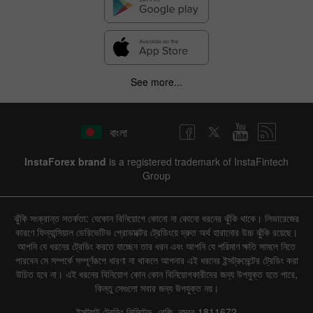
See more...
বাংলা
InstaForex brand
is a registered trademark of InstaFintech
Group
ঝুঁকি সংক্রান্ত সতর্কতা: যেকোন বিনিয়োগে কোনো না কোনো ধরনের ঝুঁকি থাকে। লিভারেজের
কারণে ফিন্যান্সিয়াল ডেরিভেটিভ প্রোডাক্টের ট্রেডিংয়ে দ্রুত অর্থ হারানোর উচ্চ ঝুঁকি রয়েছে।
আপনি যে ধরনের ট্রেডিং করতে যাচ্ছেন তার ধরন এবং আপনি যে পরিমাণ ক্ষতি সামলে নিতে
পারবেন সে সম্পর্কে সম্পূর্ণরূপে ধারণা না থাকলে আপনার এই ধরনের ইন্সট্রুমেন্টের ট্রেডিং করা
উচিত হবে না। এই ধরনের বিনিয়োগ কোন কোন বিনিয়োগকারীদের জন্য উপযুক্ত হতে পারে,
কিন্তু সেগুলো সবার জন্য উপযুক্ত নয়।
ইন্সট্যান্ট ট্রেডিং লিমিটেড, রেজি. নম্বর 1811672