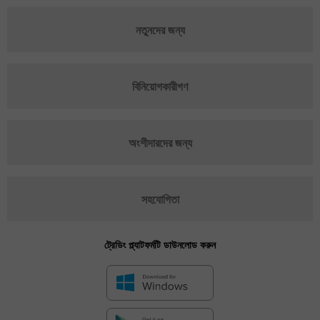
নতুনদের জন্য
বিনিয়োগকারীগণ
অংশীদারদের জন্য
সহযোগিতা
ট্রেডিং প্ল্যাটফর্মটি ডাউনলোড করুন