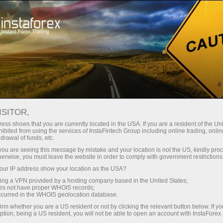
ট্রেডারদের জন্য
বৈদেশিক মুদ্রার খবর
ISITOR,
10.04.2026
14:00:00
UTC+00
U.S. CORE DURABLE GOODS
ess shows that you are currently located in the USA. If you are a resident of the Uni
ibited from using the services of InstaFintech Group including online trading, online
drawal of funds, etc.
EDGE HIGHER IN FEBRUARY,
k you are seeing this message by mistake and your location is not the US, kindly pro
SIGNALING STEADY
herwise, you must leave the website in order to comply with government restrictions
ur IP address show your location as the USA?
UNDERLYING DEMAND
sing a VPN provided by a hosting company based in the United States;
oes not have proper WHOIS records;
occurred in the WHOIS geolocation database.
irm whether you are a US resident or not by clicking the relevant button below. If y
ption, being a US resident, you will not be able to open an account with InstaForex