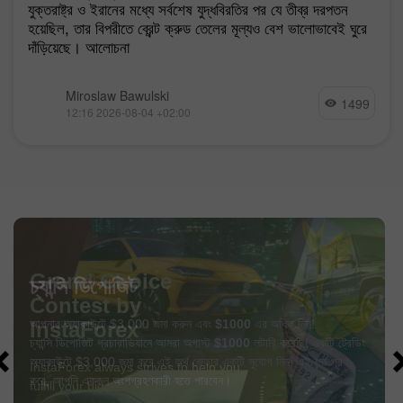
যুক্তরাষ্ট্র ও ইরানের মধ্যে সর্বশেষ যুদ্ধবিরতির পর যে তীব্র দরপতন
হয়েছিল, তার বিপরীতে ব্রেন্ট ক্রুড তেলের মূল্যও বেশ ভালোভাবেই ঘুরে
দাঁড়িয়েছে। আলোচনা
Miroslaw Bawulski
1499
12:16 2026-08-04 +02:00
চ্যান্সি ডিপোজিট
আপনার অ্যাকাউন্টে $3,000 জমা করুন এবং
$1000
এর অধিক নিন!
চ্যান্সি ডিপোজিট প্রচারাভিযানে আমরা অগাস্ট
$1000
লটারি করেছি! একটি ট্রেডিং
অ্যাকাউন্টে $3,000 জমা করে এই অর্থ জেতার একটি সুযোগ নিন! এই শর্ত পূরণ
করে, আপনি একজন অংশগ্রহণকারী হতে পারবেন।
বোনাস পান