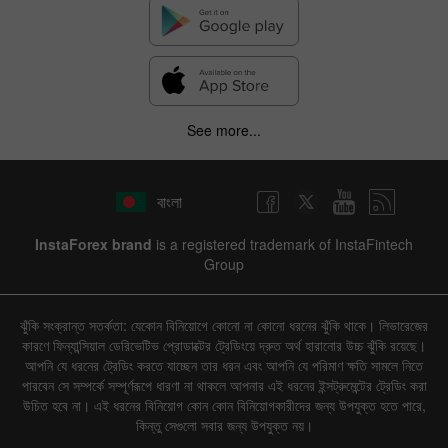
See more...
বাংলা
InstaForex brand
is a registered trademark of InstaFintech
Group
ঝুঁকি সংক্রান্ত সতর্কতা: যেকোন বিনিয়োগে কোনো না কোনো ধরনের ঝুঁকি থাকে। লিভারেজের
কারণে ফিন্যান্সিয়াল ডেরিভেটিভ প্রোডাক্টের ট্রেডিংয়ে দ্রুত অর্থ হারানোর উচ্চ ঝুঁকি রয়েছে।
আপনি যে ধরনের ট্রেডিং করতে যাচ্ছেন তার ধরন এবং আপনি যে পরিমাণ ক্ষতি সামলে নিতে
পারবেন সে সম্পর্কে সম্পূর্ণরূপে ধারণা না থাকলে আপনার এই ধরনের ইন্সট্রুমেন্টের ট্রেডিং করা
উচিত হবে না। এই ধরনের বিনিয়োগ কোন কোন বিনিয়োগকারীদের জন্য উপযুক্ত হতে পারে,
কিন্তু সেগুলো সবার জন্য উপযুক্ত নয়।