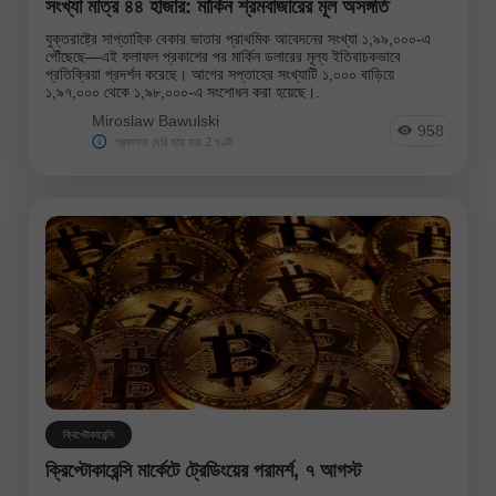
সংখ্যা মাত্র ৪৪ হাজার: মার্কিন শ্রমবাজারের মূল অসঙ্গতি
যুক্তরাষ্ট্রে সাপ্তাহিক বেকার ভাতার প্রাথমিক আবেদনের সংখ্যা ১,৯৯,০০০-এ
পৌঁছেছে—এই ফলাফল প্রকাশের পর মার্কিন ডলারের মূল্য ইতিবাচকভাবে
প্রতিক্রিয়া প্রদর্শন করেছে। আগের সপ্তাহের সংখ্যাটি ১,০০০ বাড়িয়ে
১,৯৭,০০০ থেকে ১,৯৮,০০০-এ সংশোধন করা হয়েছে।.
Miroslaw Bawulski
958
প্রকাশনা দেরি হয়ে যায় 2 ঘণ্টা
ক্রিপ্টোকারেন্সি
ক্রিপ্টোকারেন্সি মার্কেটে ট্রেডিংয়ের পরামর্শ, ৭ আগস্ট