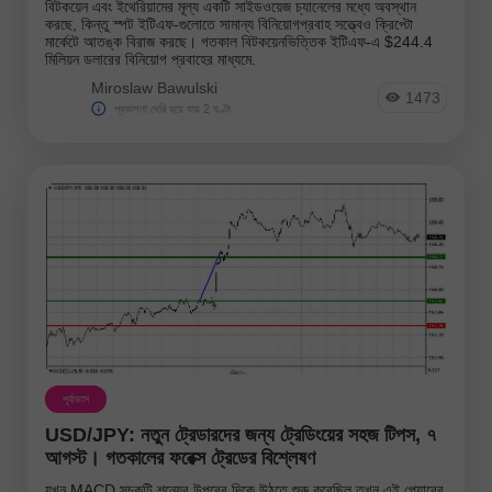
বিটকয়েন এবং ইথেরিয়ামের মূল্য একটি সাইডওয়েজ চ্যানেলের মধ্যে অবস্থান
করছে, কিন্তু স্পট ইটিএফ-গুলোতে সামান্য বিনিয়োগপ্রবাহ সত্ত্বেও ক্রিপ্টো
মার্কেটে আতঙ্ক বিরাজ করছে। গতকাল বিটকয়েনভিত্তিক ইটিএফ-এ $244.4
মিলিয়ন ডলারের বিনিয়োগ প্রবাহের মাধ্যমে.
Miroslaw Bawulski
1473
প্রকাশনা দেরি হয়ে যায় 2 ঘণ্টা
পূর্বাভাস
USD/JPY: নতুন ট্রেডারদের জন্য ট্রেডিংয়ের সহজ টিপস, ৭
আগস্ট। গতকালের ফরেক্স ট্রেডের বিশ্লেষণ
যখন MACD সূচকটি শূন্যের উপরের দিকে উঠতে শুরু করেছিল তখন এই পেয়ারের