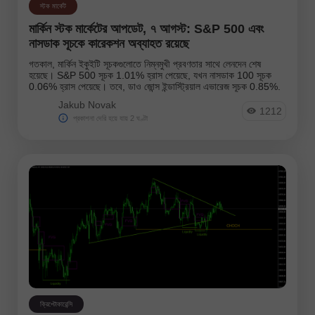
ফরেক্স ভিডিও বিশ্লেষণ
স্টক মার্কেট
মার্কিন স্টক মার্কেটের আপডেট, ৭ আগস্ট: S&P 500 এবং
ফ্র্যাক্টাল বিশ্লেষণ
নাসডাক সূচকে কারেকশন অব্যাহত রয়েছে
মোমবত্ত বিশ্লেষণ
গতকাল, মার্কিন ইকুইটি সূচকগুলোতে নিম্নমুখী প্রবণতার সাথে লেনদেন শেষ
হয়েছে। S&P 500 সূচক 1.01% হ্রাস পেয়েছে, যখন নাসডাক 100 সূচক
0.06% হ্রাস পেয়েছে। তবে, ডাও জোন্স ইন্ডাস্ট্রিয়াল এভারেজ সূচক 0.85%.
মৌলিক বিশ্লেষণ
Jakub Novak
1212
প্রকাশনা দেরি হয়ে যায় 2 ঘণ্টা
স্টক মার্কেট
উপকরণসমূহ:
EURUSD
GBPUSD
USDCHF
USDCAD
USDJPY
AUDUSD
GBPJPY
EURGBP
EURJPY
NZDUSD
ক্রিপ্টোকারেন্সি
EURNZD
Silver