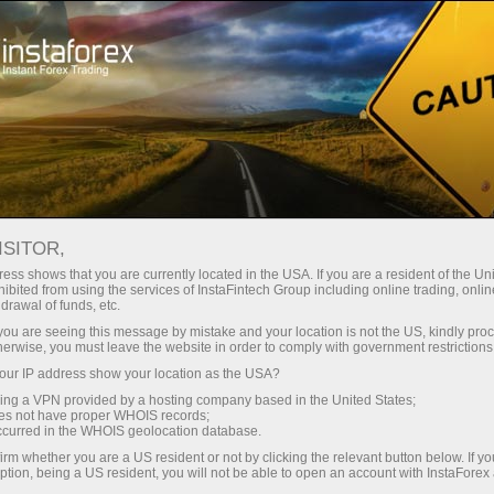
ট্রেডারদের জন্য
ফরেক্স অ্যানালিটিক্স
বিশ্লেষণাত্মক পর্যালোচনা
ফরেক্স বিশ্লেষণ: ইউরো ডলারের পূর্বাভাস এবং
ISITOR,
ess shows that you are currently located in the USA. If you are a resident of the Uni
অন্যান্য
ibited from using the services of InstaFintech Group including online trading, online
drawal of funds, etc.
k you are seeing this message by mistake and your location is not the US, kindly pro
herwise, you must leave the website in order to comply with government restrictions
ট্রেডিং অ্যাকাউন্ট খুলুন
ur IP address show your location as the USA?
sing a VPN provided by a hosting company based in the United States;
oes not have proper WHOIS records;
ডেমো অ্যাকাউন্ট খুলুন
occurred in the WHOIS geolocation database.
irm whether you are a US resident or not by clicking the relevant button below. If y
ption, being a US resident, you will not be able to open an account with InstaForex