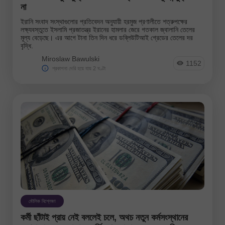
না
ইরানি সংবাদ সংস্থাগুলোর প্রতিবেদন অনুযায়ী হরমুজ প্রণালীতে শত্রুপক্ষের
লক্ষ্যবস্তুতে ইসলামি প্রজাতন্ত্র ইরানের হামলার জেরে গতকাল জ্বালানি তেলের
মূল্য বেড়েছে। এর আগে টানা তিন দিন ধরে ডব্লিউটিআই গ্রেডের তেলের দর
বৃদ্ধি.
Miroslaw Bawulski
1152
প্রকাশনা দেরি হয়ে যায় 2 ঘণ্টা
মৌলিক বিশ্লেষণ
কর্মী ছাঁটাই প্রায় নেই বললেই চলে, অথচ নতুন কর্মসংস্থানের