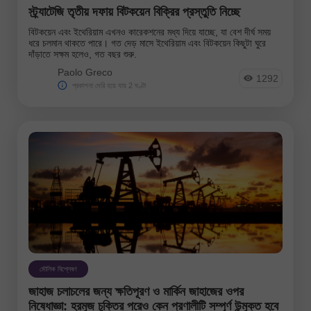
স্ট্র্যাটেজি তৃতীয় দফায় বিটকয়েন বিক্রির প্রস্তুতি নিচ্ছে
Gold
#USDX
বিটকয়েন এবং ইথেরিয়াম এখনও কারেকশনের মধ্য দিয়ে যাচ্ছে, যা বেশ দীর্ঘ সময়
বিশ্লেষক:
ধরে চলমান থাকতে পারে। গত দেড় মাসে ইথেরিয়াম এবং বিটকয়েন কিছুটা ঘুরে
দাঁড়াতে সক্ষম হলেও, গত বছর শুরু.
বিশ্লেষক তালিকায় ফিরে চলুন
Paolo Greco
1292
প্রকাশনা দেরি হয়ে যায় 2 ঘণ্টা
Andreeva Natalia
Bailey Laurie
Bawulski
মৌলিক বিশ্লেষণ
জাহাজ চলাচলের জন্য ক্ষতিপূরণ ও মার্কিন জাহাজের ওপর
নিষেধাজ্ঞা: হরমুজ চুক্তির পরেও কেন প্রণালীটি সম্পূর্ণ উন্মুক্ত হবে