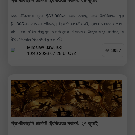
ক্রিপ্টোকারেন্সি মার্কেটে ট্রেডিংয়ের পরামর্শ, ২৮ জুলাই
আজ বিটকয়েনের মূল্য $63,000-এ নেমে এসেছে, যখন ইথেরিয়ামের মূল্য
$1,865-এর লেভেলে পৌঁছেছে। ক্রিপ্টো মার্কেটের এই ব্যাপক দরপতনের প্রধান
কারণ ছিল মার্কিন প্রযুক্তি খাতভিত্তিক স্টকগুলোর উল্লেখযোগ্য দরপতন, যা
ঐতিহাসিকভাবে ক্রিপ্টোকারেন্সি মার্কেটে
Miroslaw Bawulski
3087
10:40 2026-07-28 UTC+2
ক্রিপ্টোকারেন্সি মার্কেটে ট্রেডিংয়ের পরামর্শ, ২৭ জুলাই