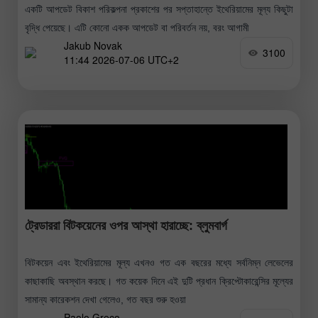
একটি আপডেট বিকাশ পরিকল্পনা প্রকাশের পর সপ্তাহান্তে ইথেরিয়ামের মূল্য কিছুটা
বৃদ্ধি পেয়েছে। এটি কোনো একক আপডেট বা পরিবর্তন নয়, বরং আগামী
Jakub Novak
3100
11:44 2026-07-06 UTC+2
ট্রেডাররা বিটকয়েনের ওপর আস্থা হারাচ্ছে: ব্লুমবার্গ
বিটকয়েন এবং ইথেরিয়ামের মূল্য এখনও গত এক বছরের মধ্যে সর্বনিম্ন লেভেলের
কাছাকাছি অবস্থান করছে। গত কয়েক দিনে এই দুটি প্রধান ক্রিপ্টোকারেন্সির মূল্যের
সামান্য কারেকশন দেখা গেলেও, গত বছর শুরু হওয়া
Paolo Greco