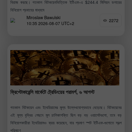
বিরাজ করছে। গতকাল বিটকয়েনভিত্তিক ইটিএফ-এ $244.4 মিলিয়ন ডলারের
বিনিয়োগ প্রবাহের মাধ্যমে
Miroslaw Bawulski
2272
10:35 2026-08-07 UTC+2
ক্রিপ্টোকারেন্সি মার্কেটে ট্রেডিংয়ের পরামর্শ, ৬ আগস্ট
গতকাল বিটকয়েন এবং ইথেরিয়ামের মূল্য উল্লেখযোগ্যভাবে বেড়েছে। বিটকয়েনের
এই মূল্য বৃদ্ধির পেছনে মূল চালিকাশক্তি ছিল বড় বড় ওয়ালেটগুলো, তবে বড়
বিনিয়োগকারীরা ইথেরিয়ামও ক্রয় করেছেন, যার প্রমাণ স্পট ইটিএফ-গুলোতে স্বল্প
পরিমাণে