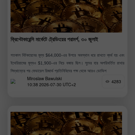
ক্রিপ্টোকারেন্সি মার্কেটে ট্রেডিংয়ের পরামর্শ, ৩০ জুলাই
গতকাল বিটকয়েনের মূল্য $64,000-এর উপরে অবস্থান ধরে রাখতে ব্যর্থ হয় এবং
ইথেরিয়ামের মূল্যও $1,900-এর নিচে বজায় ছিল। সুদের হার অপরিবর্তিত রাখার
সিদ্ধান্তের পর ফেডারেল রিজার্ভ প্রতিনিধিদের পক্ষ থেকে আরও ডোভিশ
Miroslaw Bawulski
4283
10:38 2026-07-30 UTC+2