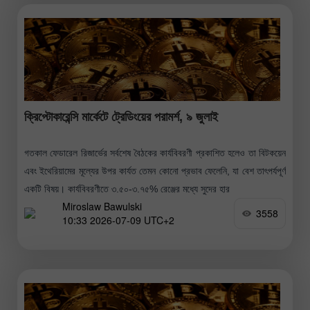
ক্রিপ্টোকারেন্সি মার্কেটে ট্রেডিংয়ের পরামর্শ, ৯ জুলাই
গতকাল ফেডারেল রিজার্ভের সর্বশেষ বৈঠকের কার্যবিবরণী প্রকাশিত হলেও তা বিটকয়েন
এবং ইথেরিয়ামের মূল্যের উপর কার্যত তেমন কোনো প্রভাব ফেলেনি, যা বেশ তাৎপর্যপূর্ণ
একটি বিষয়। কার্যবিবরণীতে ৩.৫০-৩.৭৫% রেঞ্জের মধ্যে সুদের হার
Miroslaw Bawulski
3558
10:33 2026-07-09 UTC+2