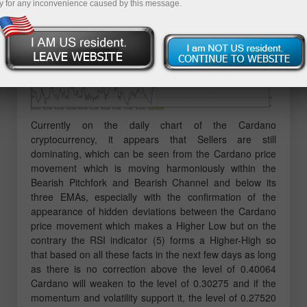
y for any inconvenience caused by this message.
Currently on the daily chart of the Cardano
cryptocurrency, it appears that Sellers are still
dominating, which can be seen from the Cardano price
movement which is moving harmoniously within the
Bearish Pitchfork and Bearish Channel and below its
three EMAs, especially with the confirmation of the
appearance of hidden deviations between the Cardano
price movement which makes a Higher Low but on the
contrary the RSI indicator (5) forms a Higher-High so
that based on all these facts in the next few days as long
as there is no correction above the level of 0.40064
Cardano will weaken to the level of 0.30275 and if the
momentum and volatility support it, the level of 0.27520