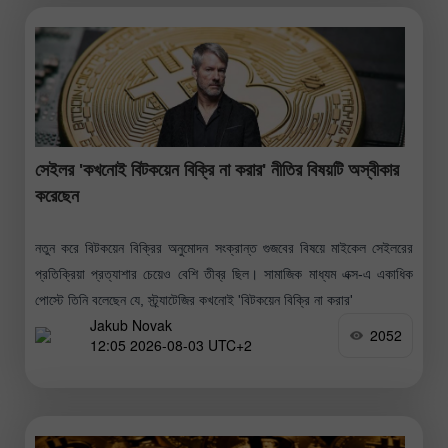
সেইলর 'কখনোই বিটকয়েন বিক্রি না করার' নীতির বিষয়টি অস্বীকার
করেছেন
নতুন করে বিটকয়েন বিক্রির অনুমোদন সংক্রান্ত গুজবের বিষয়ে মাইকেল সেইলরের
প্রতিক্রিয়া প্রত্যাশার চেয়েও বেশি তীব্র ছিল। সামাজিক মাধ্যম এক্স-এ একাধিক
পোস্টে তিনি বলেছেন যে, স্ট্র্যাটেজির কখনোই 'বিটকয়েন বিক্রি না করার'
Jakub Novak
2052
12:05 2026-08-03 UTC+2