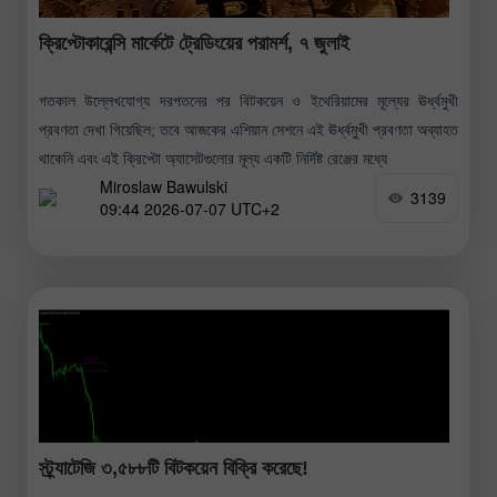
ক্রিপ্টোকারেন্সি মার্কেটে ট্রেডিংয়ের পরামর্শ, ৭ জুলাই
গতকাল উল্লেখযোগ্য দরপতনের পর বিটকয়েন ও ইথেরিয়ামের মূল্যের ঊর্ধ্বমুখী
প্রবণতা দেখা গিয়েছিল; তবে আজকের এশিয়ান সেশনে এই ঊর্ধ্বমুখী প্রবণতা অব্যাহত
থাকেনি এবং এই ক্রিপ্টো অ্যাসেটগুলোর মূল্য একটি নির্দিষ্ট রেঞ্জের মধ্যে
Miroslaw Bawulski
3139
09:44 2026-07-07 UTC+2
স্ট্র্যাটেজি ৩,৫৮৮টি বিটকয়েন বিক্রি করেছে!