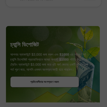
চ্যান্সি ডিপোজিট
আপনার অ্যাকাউন্টে $3,000 জমা করুন এবং
$1000
এর অধিক নিন!
চ্যান্সি ডিপোজিট প্রচারাভিযানে আমরা অগাস্ট
$1000
লটারি করেছি! একটি
ট্রেডিং অ্যাকাউন্টে $3,000 জমা করে এই অর্থ জেতার একটি সুযোগ নিন! এই
শর্ত পূরণ করে, আপনি একজন অংশগ্রহণকারী হতে পারবেন।
বোনাস পান
প্রতিযোগীতায় অংশগ্রহণ করুন
প্রতিযোগীতায় অংশগ্রহণ করুন
প্রতিযোগীতায় অংশগ্রহণ করুন