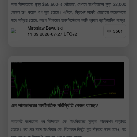
আজ বিটকয়েনের মূল্য $65,600-এ পৌঁছেছে, যেখানে ইথেরিয়ামের মূল্য $2,000
লেভেল অল্প কয়েক ধাপ দূরে রয়েছে। এদিকে, ক্রিপ্টো মার্কেট জোরালো কারেকশনের
সাথে সক্রিয় রয়েছে, কারণ বিটকয়েন ইকোসিস্টেমের নয়টি প্রধান প্রাতিষ্ঠানিক সংস্থা
Miroslaw Bawulski
3561
11:09 2026-07-27 UTC+2
এল সালভাদরের অর্থনৈতিক পরিস্থিতি কেমন যাচ্ছে?
আরেকটি দরপতনের পর বিটকয়েন এবং ইথেরিয়ামের মূল্যের কারেকশন অব্যাহত
রয়েছে। গত দেড় মাসে ইথেরিয়াম এবং বিটকয়েন কিছুটা ঘুরে দাঁড়াতে সক্ষম হলেও, গত