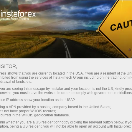
ট্রেডারদের জন্য
ফরেক্স অ্যানালিটিক্স
বিশ্লেষণাত্মক পর্যালোচনা
Crypto-currencies
ISITOR,
ess shows that you are currently located in the USA. If you are a resident of the Uni
13.09.2024 05:37 AM
ibited from using the services of InstaFintech Group including online trading, online
drawal of funds, etc.
Technical Analysis of Daily Price
k you are seeing this message by mistake and your location is not the US, kindly pro
herwise, you must leave the website in order to comply with government restrictions
Movement of Cardano Cryptocurrency,
ur IP address show your location as the USA?
Friday September 13, 2024.
sing a VPN provided by a hosting company based in the United States;
oes not have proper WHOIS records;
occurred in the WHOIS geolocation database.
irm whether you are a US resident or not by clicking the relevant button below. If y
ption, being a US resident, you will not be able to open an account with InstaForex