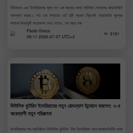
বিটকয়েন এবং ইথেরিয়ামের মূল্য গত এক বছরের মধ্যে সর্বনিম্ন লেভেলের কাছাকাছিই
অবস্থান করছে। গত এক সপ্তাহে এই দুটি প্রধান ক্রিপ্টো অ্যাসেটের মূল্যের
সামান্য ঊর্ধ্বমুখী কারেকশন দেখা গেলেও, গত বছর শুরু
Paolo Greco
3191
09:11 2026-07-07 UTC+2
ভিটালিক বুটেরিন ইথেরিয়ামের নতুন রোডম্যাপ উন্মোচন করলেন: ৩-৪
বছরব্যাপী নতুন পরিকল্পনা
ইথেরিয়ামের সহ-প্রতিষ্ঠাতা ভিটালিক বুটেরিন 'লিন ইথেরিয়াম' নামে ব্লকচেইনটির জন্য