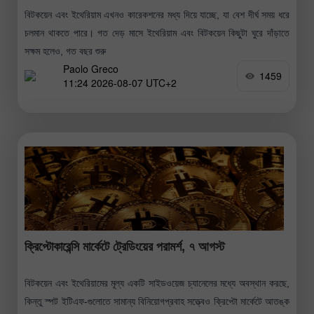
বিটকয়েন এবং ইথেরিয়াম এখনও কারেকশনের মধ্য দিয়ে যাচ্ছে, যা বেশ দীর্ঘ সময় ধরে
চলমান থাকতে পারে। গত দেড় মাসে ইথেরিয়াম এবং বিটকয়েন কিছুটা ঘুরে দাঁড়াতে
সক্ষম হলেও, গত বছর শুরু
Paolo Greco
1459
11:24 2026-08-07 UTC+2
ক্রিপ্টোকারেন্সি মার্কেটে ট্রেডিংয়ের পরামর্শ, ৭ আগস্ট
বিটকয়েন এবং ইথেরিয়ামের মূল্য একটি সাইডওয়েজ চ্যানেলের মধ্যে অবস্থান করছে,
কিন্তু স্পট ইটিএফ-গুলোতে সামান্য বিনিয়োগপ্রবাহ সত্ত্বেও ক্রিপ্টো মার্কেটে আতঙ্ক