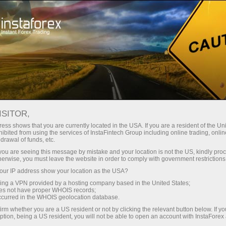
স্বল্প
স্প্রেড — বেশি মুনাফা
ISITOR,
ess shows that you are currently located in the USA. If you are a resident of the Uni
প্রতিটি ডিপোজিটে
ibited from using the services of InstaFintech Group including online trading, online
InstaForex-এর সাথে থেকে আপনি সত্যিকারের
drawal of funds, etc.
আকর্ষণীয় সুযোগ পাবেন: 1:5000 পর্যন্ত
30% বোনাস
k you are seeing this message by mistake and your location is not the US, kindly pro
লিভারেজ, মার্কেটের সেরা স্প্রেড ও কমিশন এবং
herwise, you must leave the website in order to comply with government restrictions
স্টক ও ইনডেক্স ট্রেডিংয়ের জন্য সুবিধাজনক
ur IP address show your location as the USA?
গতির
শর্তাবলী।
sing a VPN provided by a hosting company based in the United States;
oes not have proper WHOIS records;
পরিচয় ট্রেডিংয়ে এবং হাইওয়েতে পাওয়া যায়
occurred in the WHOIS geolocation database.
irm whether you are a US resident or not by clicking the relevant button below. If y
ption, being a US resident, you will not be able to open an account with InstaForex
আমরা এমন একটি বোনাস সিস্টেম তৈরি করেছি যা
আপনার ব্যক্তিগত উপহারের জ্যাকপট