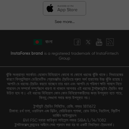
See more...
বাংলা
InstaForex brand
is a registered trademark of InstaFintech
Group
ঝুঁকি সংক্রান্ত সতর্কতা: যেকোন বিনিয়োগে কোনো না কোনো ধরনের ঝুঁকি থাকে। লিভারেজের
কারণে ফিন্যান্সিয়াল ডেরিভেটিভ প্রোডাক্টের ট্রেডিংয়ে দ্রুত অর্থ হারানোর উচ্চ ঝুঁকি রয়েছে।
আপনি যে ধরনের ট্রেডিং করতে যাচ্ছেন তার ধরন এবং আপনি যে পরিমাণ ক্ষতি সামলে নিতে
পারবেন সে সম্পর্কে সম্পূর্ণরূপে ধারণা না থাকলে আপনার এই ধরনের ইন্সট্রুমেন্টের ট্রেডিং করা
উচিত হবে না। এই ধরনের বিনিয়োগ কোন কোন বিনিয়োগকারীদের জন্য উপযুক্ত হতে পারে,
কিন্তু সেগুলো সবার জন্য উপযুক্ত নয়।
ইন্সট্যান্ট ট্রেডিং লিমিটেড, রেজি. নম্বর 1811672
ঠিকানা: ৪র্থ তলা, ওয়াটারস এজ বিল্ডিং, মেরিডিয়ান প্লাজা, রোড টাউন, টরটোলা, ব্রিটিশ
ভার্জিন আইল্যান্ডস
BVI FSC দ্বারা জারিকৃত লাইসেন্স নম্বর SIBA/L/14/1082
ইন্সটাফরেক্স ব্র্যান্ডের অধীনে সেবা প্রদান করা হয় যা একটি নিবন্ধিত ট্রেডমার্ক।