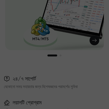
২৪/৭ সাপোর্ট
যেকোনো সময় সহায়তার জন্য বিশেষজ্ঞদের পরামর্শের সুবিধা
লয়ালটি প্রোগ্রাম