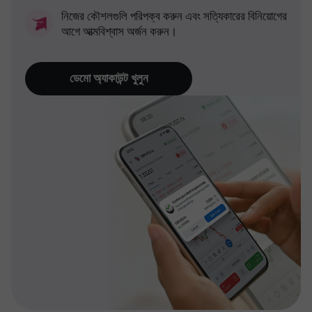
নিজের কৌশলগুলি পরিপক্ব করুন এবং সত্যিকারের বিনিয়োগের
আগে আত্মবিশ্বাস অর্জন করুন।
ডেমো অ্যাকাউন্ট খুলুন