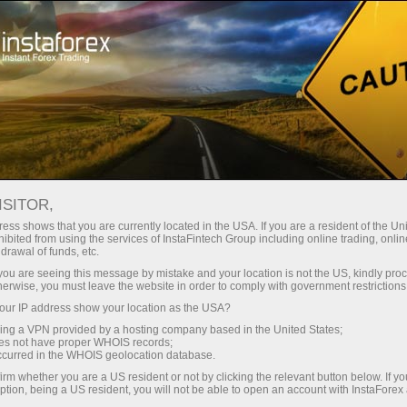
স্বল্প
স্প্রেড — বেশি মুনাফা
ISITOR,
ess shows that you are currently located in the USA. If you are a resident of the Uni
প্রতিটি ডিপোজিটে
ibited from using the services of InstaFintech Group including online trading, online
InstaForex-এর সাথে থেকে আপনি সত্যিকারের
drawal of funds, etc.
আকর্ষণীয় সুযোগ পাবেন: 1:5000 পর্যন্ত
30% বোনাস
k you are seeing this message by mistake and your location is not the US, kindly pro
লিভারেজ, মার্কেটের সেরা স্প্রেড ও কমিশন এবং
herwise, you must leave the website in order to comply with government restrictions
স্টক ও ইনডেক্স ট্রেডিংয়ের জন্য সুবিধাজনক
ur IP address show your location as the USA?
গতির
শর্তাবলী।
sing a VPN provided by a hosting company based in the United States;
oes not have proper WHOIS records;
পরিচয় ট্রেডিংয়ে এবং হাইওয়েতে পাওয়া যায়
occurred in the WHOIS geolocation database.
irm whether you are a US resident or not by clicking the relevant button below. If y
ption, being a US resident, you will not be able to open an account with InstaForex
আমরা এমন একটি বোনাস সিস্টেম তৈরি করেছি যা
আপনার ব্যক্তিগত উপহারের জ্যাকপট