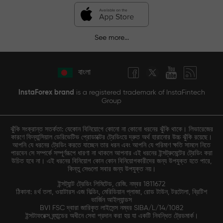
See more...
বাংলা
InstaForex brand
is a registered trademark of InstaFintech
Group
ঝুঁকি সংক্রান্ত সতর্কতা: যেকোন বিনিয়োগে কোনো না কোনো ধরনের ঝুঁকি থাকে। লিভারেজের
কারণে ফিন্যান্সিয়াল ডেরিভেটিভ প্রোডাক্টের ট্রেডিংয়ে দ্রুত অর্থ হারানোর উচ্চ ঝুঁকি রয়েছে।
আপনি যে ধরনের ট্রেডিং করতে যাচ্ছেন তার ধরন এবং আপনি যে পরিমাণ ক্ষতি সামলে নিতে
পারবেন সে সম্পর্কে সম্পূর্ণরূপে ধারণা না থাকলে আপনার এই ধরনের ইন্সট্রুমেন্টের ট্রেডিং করা
উচিত হবে না। এই ধরনের বিনিয়োগ কোন কোন বিনিয়োগকারীদের জন্য উপযুক্ত হতে পারে,
কিন্তু সেগুলো সবার জন্য উপযুক্ত নয়।
ইন্সট্যান্ট ট্রেডিং লিমিটেড, রেজি. নম্বর 1811672
ঠিকানা: ৪র্থ তলা, ওয়াটারস এজ বিল্ডিং, মেরিডিয়ান প্লাজা, রোড টাউন, টরটোলা, ব্রিটিশ
ভার্জিন আইল্যান্ডস
BVI FSC দ্বারা জারিকৃত লাইসেন্স নম্বর SIBA/L/14/1082
ইন্সটাফরেক্স ব্র্যান্ডের অধীনে সেবা প্রদান করা হয় যা একটি নিবন্ধিত ট্রেডমার্ক।