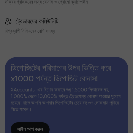
সক্রিয় গ্রাহকদের জন্য বোনাস ও প্রোমো ক্যাম্পেইন
ট্রেডারদের কমিউনিটি
বিশ্বব্যাপী মিলিয়নের বেশি সদস্য
ডিপোজিটের পরিমাণের উপর ভিত্তি করে
x1000 পর্যন্ত ডিপোজিট বোনাস!
XAccounts-এর বিশেষ অফারে শুধু 1:5000 লিভারেজ নয়,
1,000% থেকে 10,000% পর্যন্ত ট্রেডযোগ্য বোনাস পাওয়ার সুযোগ
রয়েছে, যাতে আপনি আপনার ডিপোজিটের চেয়ে বহু গুণ লোকসান পুষিয়ে
নিতে পারেন।
সাইন আপ করুন