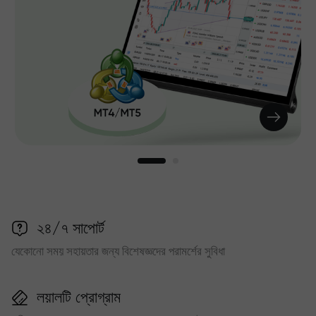
২৪/৭ সাপোর্ট
যেকোনো সময় সহায়তার জন্য বিশেষজ্ঞদের পরামর্শের সুবিধা
লয়ালটি প্রোগ্রাম