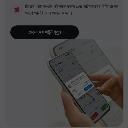
নিজের কৌশলগুলি পরিপক্ব করুন এবং সত্যিকারের বিনিয়োগের
আগে আত্মবিশ্বাস অর্জন করুন।
ডেমো অ্যাকাউন্ট খুলুন