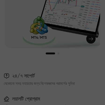
২৪/৭ সাপোর্ট
যেকোনো সময় সহায়তার জন্য বিশেষজ্ঞদের পরামর্শের সুবিধা
লয়ালটি প্রোগ্রাম