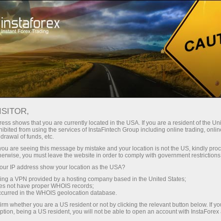
স্বল্প
স্প্রেড — বেশি মুনাফা
ISITOR,
ess shows that you are currently located in the USA. If you are a resident of the Uni
প্রতিটি ডিপোজিটে
ibited from using the services of InstaFintech Group including online trading, online
InstaForex-এর সাথে থেকে আপনি সত্যিকারের
drawal of funds, etc.
আকর্ষণীয় সুযোগ পাবেন: 1:5000 পর্যন্ত
30% বোনাস
k you are seeing this message by mistake and your location is not the US, kindly pro
লিভারেজ, মার্কেটের সেরা স্প্রেড ও কমিশন এবং
herwise, you must leave the website in order to comply with government restrictions
স্টক ও ইনডেক্স ট্রেডিংয়ের জন্য সুবিধাজনক
ur IP address show your location as the USA?
গতির
শর্তাবলী।
sing a VPN provided by a hosting company based in the United States;
oes not have proper WHOIS records;
পরিচয় ট্রেডিংয়ে এবং হাইওয়েতে পাওয়া যায়
occurred in the WHOIS geolocation database.
irm whether you are a US resident or not by clicking the relevant button below. If y
ption, being a US resident, you will not be able to open an account with InstaForex
আমরা এমন একটি বোনাস সিস্টেম তৈরি করেছি যা
আপনার ব্যক্তিগত উপহারের জ্যাকপট