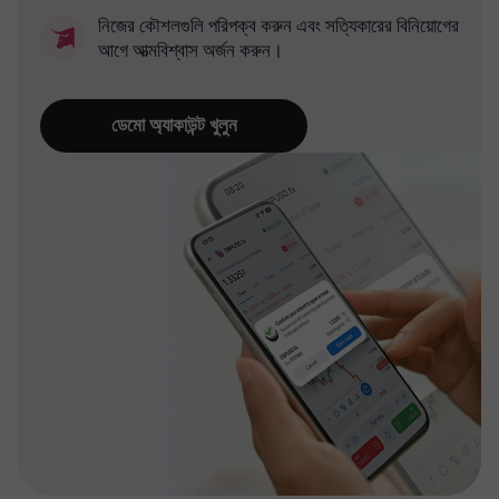
নিজের কৌশলগুলি পরিপক্ব করুন এবং সত্যিকারের বিনিয়োগের
আগে আত্মবিশ্বাস অর্জন করুন।
ডেমো অ্যাকাউন্ট খুলুন