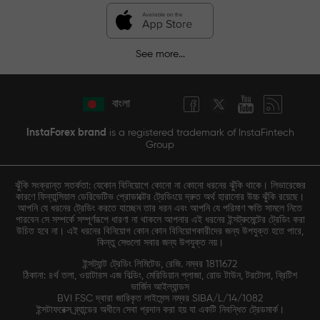
See more...
বাংলা
InstaForex brand
is a registered trademark of InstaFintech
Group
ঝুঁকি সংক্রান্ত সতর্কতা: যেকোন বিনিয়োগে কোনো না কোনো ধরনের ঝুঁকি থাকে। লিভারেজের
কারণে ফিন্যান্সিয়াল ডেরিভেটিভ প্রোডাক্টের ট্রেডিংয়ে দ্রুত অর্থ হারানোর উচ্চ ঝুঁকি রয়েছে।
আপনি যে ধরনের ট্রেডিং করতে যাচ্ছেন তার ধরন এবং আপনি যে পরিমাণ ক্ষতি সামলে নিতে
পারবেন সে সম্পর্কে সম্পূর্ণরূপে ধারণা না থাকলে আপনার এই ধরনের ইন্সট্রুমেন্টের ট্রেডিং করা
উচিত হবে না। এই ধরনের বিনিয়োগ কোন কোন বিনিয়োগকারীদের জন্য উপযুক্ত হতে পারে,
কিন্তু সেগুলো সবার জন্য উপযুক্ত নয়।
ইন্সট্যান্ট ট্রেডিং লিমিটেড, রেজি. নম্বর 1811672
ঠিকানা: ৪র্থ তলা, ওয়াটারস এজ বিল্ডিং, মেরিডিয়ান প্লাজা, রোড টাউন, টরটোলা, ব্রিটিশ
ভার্জিন আইল্যান্ডস
BVI FSC দ্বারা জারিকৃত লাইসেন্স নম্বর SIBA/L/14/1082
ইন্সটাফরেক্স ব্র্যান্ডের অধীনে সেবা প্রদান করা হয় যা একটি নিবন্ধিত ট্রেডমার্ক।