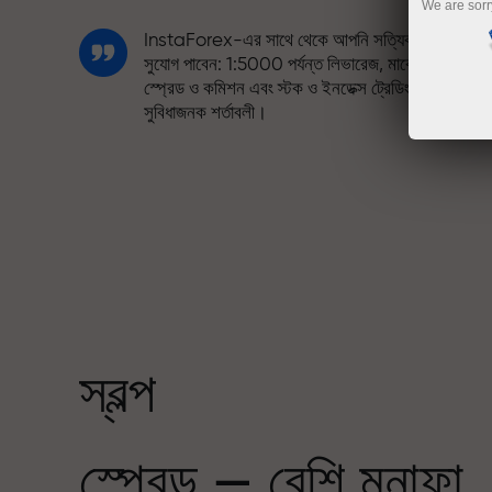
We are sorr
InstaForex-এর সাথে থেকে আপনি সত্যিকারের আকর্ষণী
সুযোগ পাবেন: 1:5000 পর্যন্ত লিভারেজ, মার্কেটের সেরা
স্প্রেড ও কমিশন এবং স্টক ও ইনডেক্স ট্রেডিংয়ের জন্য
সুবিধাজনক শর্তাবলী।
আমরা এমন একটি বোনাস সিস্টেম তৈরি করেছি যা ট্রেডিংকে
আরও আকর্ষণীয় করে তোলে। InstaForex-এর প্রত্যেক
গ্রাহক ডিপোজিটের উপর সর্বোচ্চ ৩০% পর্যন্ত বোনাস পেতে
পারেন এবং অন্যান্য প্রোমোশন ও বিশেষ অফারের সুযোগ
উপভোগ করতে পারেন।
স্বল্প
রেসিং ট্র্যাকে যেমন গতি, ট্রেডিংয়েও তেমন গতি — দুটোই
একই মানের প্রতিফলন। অ্যালেস লোপ্রাইস ট্রেডিংয়ের
স্প্রেড — বেশি মুনাফা
জগতে এনেছেন গতি ও শৃংখলার অনুপ্রেরণা, যা গ্রাহকদের