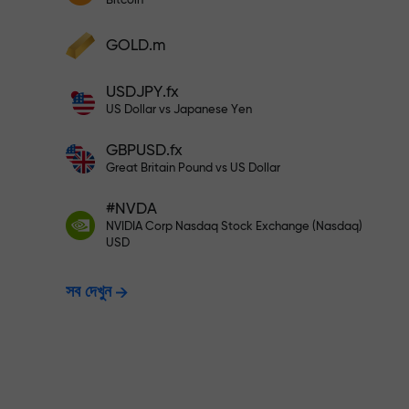
Bitcoin
আপনার মুনাফা বৃদ্ধি করুন
আপনার অ্যাকাউন্টে $333 ডিপোজিট করুন— $1,
ডিপোজিট করুন এবং আপনার ডিপোজিটের 1,000 গুণ বোনা
GOLD.m
নিন। X1000 কোনো টাইপিং মিসটেক নয়। ডিপোজিটের
পরিমাণ যত বেশি, গুণকের হার ততই বেশি।
ঝুঁকিমুক্তভাবে ট্রেডি
USDJPY.fx
US Dollar vs Japanese Yen
GBPUSD.fx
নিশ্চয়তা দিচ্ছি
Great Britain Pound vs US Dollar
#NVDA
X1000 পর্যন্ত বোনাস —
NVIDIA Corp Nasdaq Stock Exchange (Nasdaq)
USD
সব দেখুন
হার