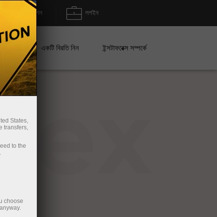
জমা/উত্তোলন
লগইন
েইন
একটি বিরতি নিন
ইন্সটাফরেক্স সম্পর্কে
rex
ted States,
 transfers,
ceed to the
.
ou choose
 anyway.