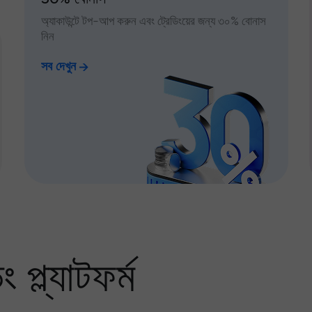
অ্যাকাউন্টে টপ-আপ করুন এবং ট্রেডিংয়ের জন্য ৩০% বোনাস
নিন
সব দেখুন
প্ল্যাটফর্ম