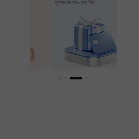
মূল্যের উপহার বেছে নিন
আপনার মুন
ার
ুণকের