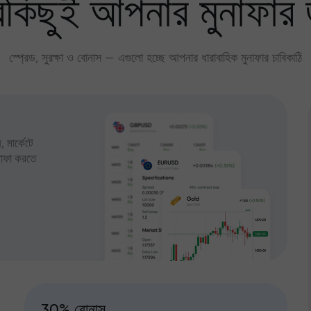
কিছুই আপনার মুনাফার 
স্প্রেড, সুরক্ষা ও বোনাস — এগুলো হচ্ছে আপনার ধারাবাহিক মুনাফার চাবিকাঠি
 মার্কেটে
ুনাফা করতে
30% বোনাস