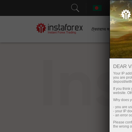
সহা
ট্রেডারদের জন্য
In
DEAR V
Your IP addr
you are proh
deposit/with
If you thin
website. Ot
Why does yo
- you are u
- your IP d
- an error 
Please conf
the wrong o