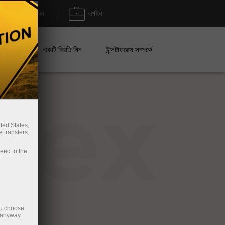
জমা/উত্তোলন
লগইন
েইন
একটি বিরতি নিন
ইন্সটাফরেক্স সম্পর্কে
rex
ted States,
 transfers,
ceed to the
.
ou choose
 anyway.