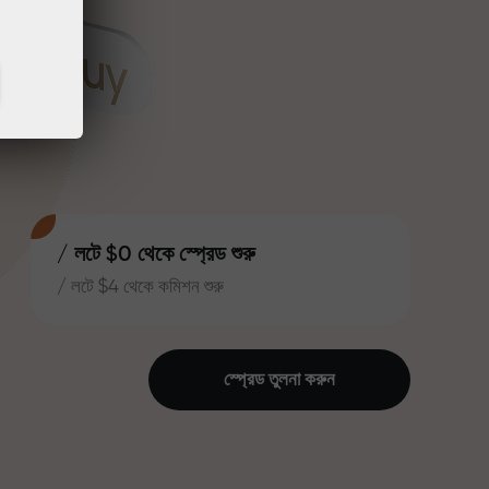
/ লটে $0 থেকে স্প্রেড শুরু
/ লটে $4 থেকে কমিশন শুরু
স্প্রেড তুলনা করুন