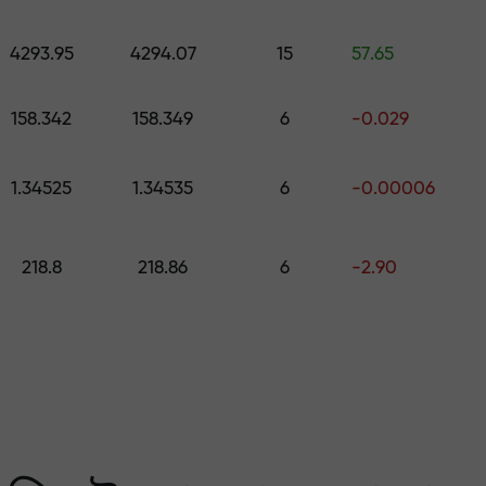
কোর্স ও ওয়েবিনার
পূর্বাভাস
500 মূল্যের উপহার বেছে নিন
স
4293.95
4294.07
15
57.65
ং করুন — আমরা আপনার মুনাফ
158.342
158.349
6
-0.029
1.34525
1.34535
6
-0.00006
218.8
218.86
6
-2.90
 মার্কেটের সবচেয়ে বেশি গ