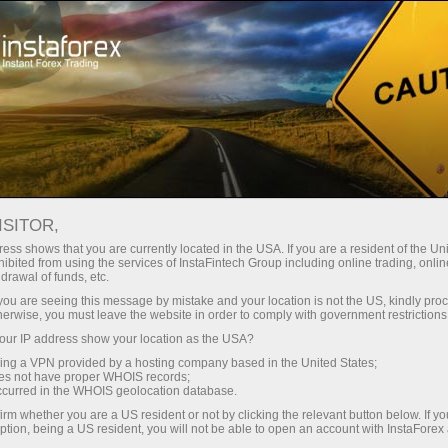
য়তা
তাৎক্ষণিক অ্যাকাউন্ট খোলা
ট্রেডিং প্ল্যাটফর্ম
নতুনদের জন্য
বিনিয়োগকারীদের জন্য
অংশীদারদের জন্য
ক্যাম্প
staFo
ISITOR,
ess shows that you are currently located in the USA. If you are a resident of the Uni
ibited from using the services of InstaFintech Group including online trading, online
drawal of funds, etc.
k you are seeing this message by mistake and your location is not the US, kindly pro
herwise, you must leave the website in order to comply with government restrictions
ur IP address show your location as the USA?
sing a VPN provided by a hosting company based in the United States;
oes not have proper WHOIS records;
occurred in the WHOIS geolocation database.
irm whether you are a US resident or not by clicking the relevant button below. If y
ption, being a US resident, you will not be able to open an account with InstaForex