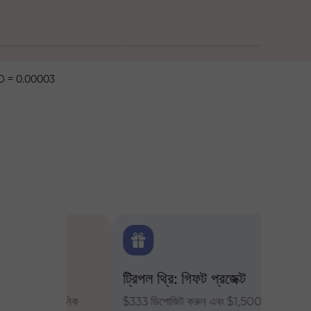
 = 0.00003
ক্স
ট্রিপল থ্রি: গিফট প্রজেক্ট
ট্রেডার
ন্য দৈনিক
$333 ডিপোজিট করুন এবং $1,500 পর্যন্ত
InstaFor