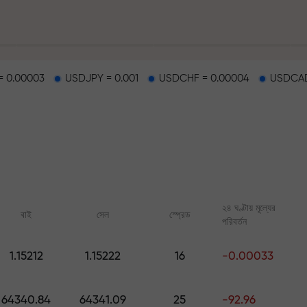
 0.00003
USDJPY = 0.001
USDCHF = 0.00004
USDCAD
হাইওয়েতে পাওয়া যায়
২৪ ঘণ্টায় মূল্যের
বাই
সেল
স্প্রেড
পরিবর্তন
র
1.15212
1.15222
16
-0.00033
ারের জ্যাকপট
অনলাইন কোর্স
FX.CO-এর অ্যানালিটি
শূন্য থেকে ট্রেডিং শিখুন — সব লেভেলের জন্য
ফরেক্স, ক্রিপ্টো ও ফিউচার্সের জ
64340.84
64341.09
25
-92.96