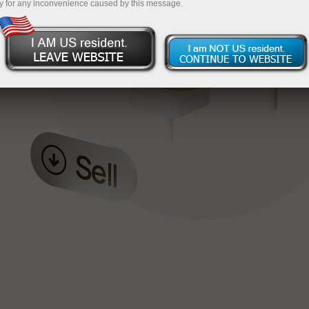
y for any inconvenience caused by this message.
য়