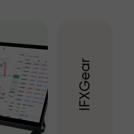
r
a
e
G
X
F
I