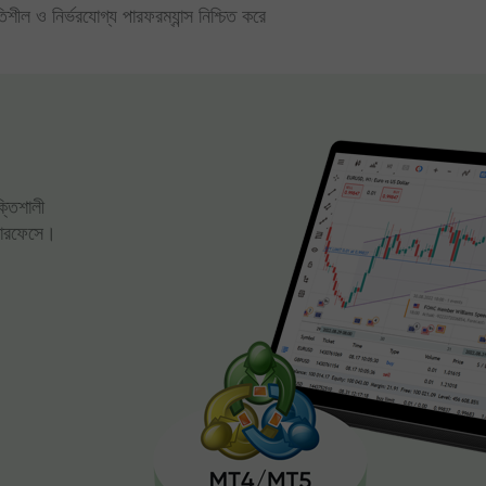
িতিশীল ও নির্ভরযোগ্য পারফরম্যান্স নিশ্চিত করে
ক্তিশালী
্টারফেসে।