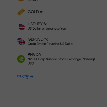
Bitcoin
আপনার মুনাফা বৃদ্ধি করুন
আপনার অ্যাকাউন্টে $333 ডিপোজিট করুন— $1,
ডিপোজিট করুন এবং আপনার ডিপোজিটের 1,000 গুণ বোনা
GOLD.m
নিন। X1000 কোনো টাইপিং মিসটেক নয়। ডিপোজিটের
পরিমাণ যত বেশি, গুণকের হার ততই বেশি।
ঝুঁকিমুক্তভাবে ট্রেডি
USDJPY.fx
US Dollar vs Japanese Yen
GBPUSD.fx
নিশ্চয়তা দিচ্ছি
Great Britain Pound vs US Dollar
#NVDA
X1000 পর্যন্ত বোনাস —
NVIDIA Corp Nasdaq Stock Exchange (Nasdaq)
USD
সব দেখুন
হার