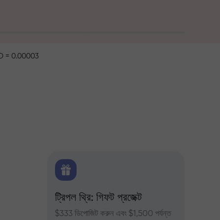
 = 0.00003
ক্স
ট্রিপল থ্রি: গিফট প্রজেক্ট
ট্রেডার
ন্য দৈনিক
$333 ডিপোজিট করুন এবং $1,500 পর্যন্ত
InstaFor