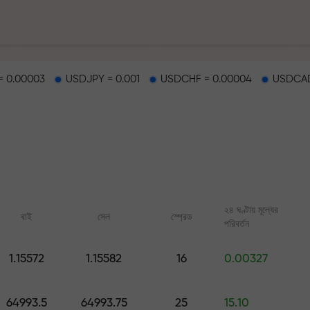
 0.00003
USDJPY = 0.001
USDCHF = 0.00004
USDCAD
হাইওয়েতে পাওয়া যায়
২৪ ঘণ্টায় মূল্যের
বাই
সেল
স্প্রেড
পরিবর্তন
র
1.15572
1.15582
16
0.00327
ারের জ্যাকপট
অনলাইন কোর্স
FX.CO-এর অ্যানালিটি
শূন্য থেকে ট্রেডিং শিখুন — সব লেভেলের জন্য
ফরেক্স, ক্রিপ্টো ও ফিউচার্সের জ
64993.5
64993.75
25
15.10