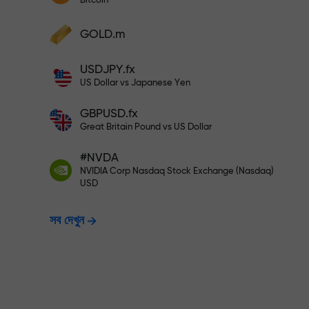
Bitcoin
আপনার মুনাফা বৃদ্ধি করুন
আপনার অ্যাকাউন্টে $333 ডিপোজিট করুন— $1,
ডিপোজিট করুন এবং আপনার ডিপোজিটের 1,000 গুণ বোনা
GOLD.m
নিন। X1000 কোনো টাইপিং মিসটেক নয়। ডিপোজিটের
পরিমাণ যত বেশি, গুণকের হার ততই বেশি।
ঝুঁকিমুক্তভাবে ট্রেডি
USDJPY.fx
US Dollar vs Japanese Yen
GBPUSD.fx
নিশ্চয়তা দিচ্ছি
Great Britain Pound vs US Dollar
#NVDA
X1000 পর্যন্ত বোনাস —
NVIDIA Corp Nasdaq Stock Exchange (Nasdaq)
USD
সব দেখুন
হার