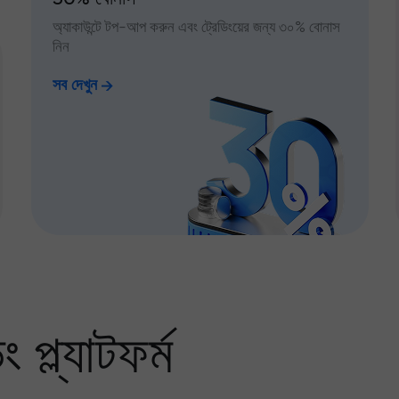
অ্যাকাউন্টে টপ-আপ করুন এবং ট্রেডিংয়ের জন্য ৩০% বোনাস
নিন
সব দেখুন
প্ল্যাটফর্ম