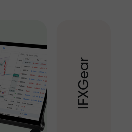
r
a
e
G
X
F
I