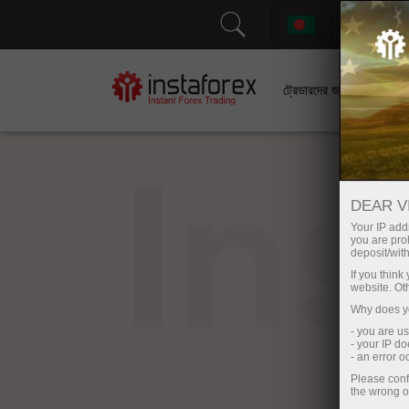
সহা
ট্রেডারদের জন্য
In
DEAR V
Your IP addr
you are proh
deposit/with
If you thin
website. Ot
Why does yo
- you are u
- your IP d
- an error 
Please conf
the wrong o