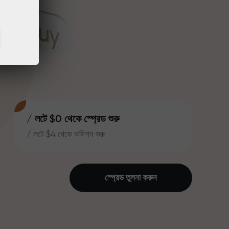
/ লটে $0 থেকে স্প্রেড শুরু
/ লটে $4 থেকে কমিশন শুরু
স্প্রেড তুলনা করুন