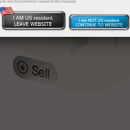
y for any inconvenience caused by this message.
য়