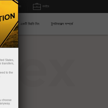
জমা/উত্তোলন
লগইন
েইন
একটি বিরতি নিন
ইন্সটাফরেক্স সম্পর্কে
rex
ted States,
 transfers,
ceed to the
.
ou choose
 anyway.