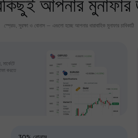
কিছুই আপনার মুনাফার 
স্প্রেড, সুরক্ষা ও বোনাস — এগুলো হচ্ছে আপনার ধারাবাহিক মুনাফার চাবিকাঠি
 মার্কেটে
ুনাফা করতে
30% বোনাস