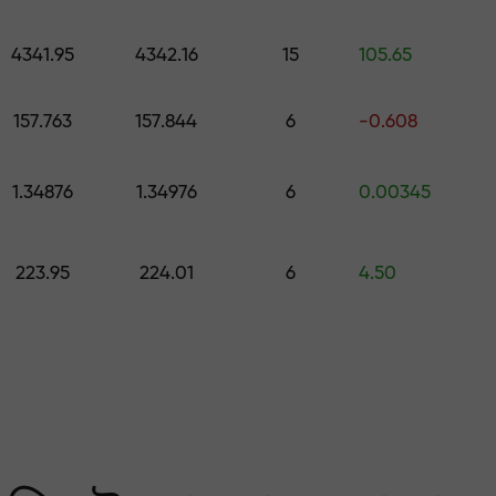
কোর্স ও ওয়েবিনার
পূর্বাভাস
500 মূল্যের উপহার বেছে নিন
স
4341.95
4342.16
15
105.65
ং করুন — আমরা আপনার মুনাফ
157.763
157.844
6
-0.608
1.34876
1.34976
6
0.00345
223.95
224.01
6
4.50
 মার্কেটের সবচেয়ে বেশি গ