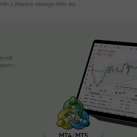
িতিশীল ও নির্ভরযোগ্য পারফরম্যান্স নিশ্চিত করে
ক্তিশালী
্টারফেসে।