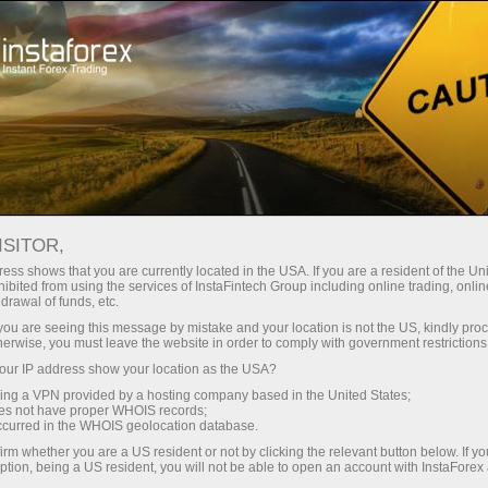
য়তা
তাৎক্ষণিক অ্যাকাউন্ট খোলা
ট্রেডিং প্ল্যাটফর্ম
নতুনদের জন্য
বিনিয়োগকারীদের জন্য
অংশীদারদের জন্য
ক্যাম্প
staFo
ISITOR,
ess shows that you are currently located in the USA. If you are a resident of the Uni
ibited from using the services of InstaFintech Group including online trading, online
drawal of funds, etc.
k you are seeing this message by mistake and your location is not the US, kindly pro
herwise, you must leave the website in order to comply with government restrictions
ur IP address show your location as the USA?
sing a VPN provided by a hosting company based in the United States;
oes not have proper WHOIS records;
occurred in the WHOIS geolocation database.
irm whether you are a US resident or not by clicking the relevant button below. If y
ption, being a US resident, you will not be able to open an account with InstaForex