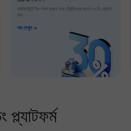
অ্যাকাউন্টে টপ-আপ করুন এবং ট্রেডিংয়ের জন্য ৩০% বোনাস
নিন
সব দেখুন
প্ল্যাটফর্ম