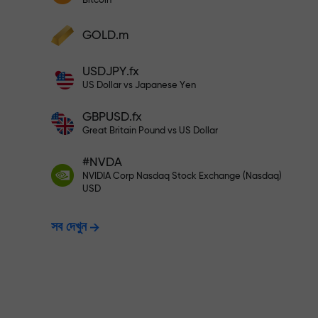
Bitcoin
আপনার মুনাফা বৃদ্ধি করুন
আপনার অ্যাকাউন্টে $333 ডিপোজিট করুন— $1,
ডিপোজিট করুন এবং আপনার ডিপোজিটের 1,000 গুণ বোনা
GOLD.m
নিন। X1000 কোনো টাইপিং মিসটেক নয়। ডিপোজিটের
পরিমাণ যত বেশি, গুণকের হার ততই বেশি।
ঝুঁকিমুক্তভাবে ট্রেডি
USDJPY.fx
US Dollar vs Japanese Yen
GBPUSD.fx
নিশ্চয়তা দিচ্ছি
Great Britain Pound vs US Dollar
#NVDA
X1000 পর্যন্ত বোনাস —
NVIDIA Corp Nasdaq Stock Exchange (Nasdaq)
USD
সব দেখুন
হার