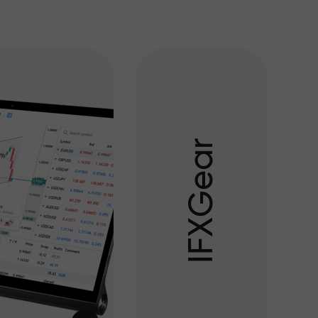
r
a
e
G
X
F
I