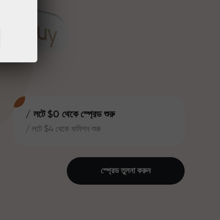
/ লটে $0 থেকে স্প্রেড শুরু
/ লটে $4 থেকে কমিশন শুরু
স্প্রেড তুলনা করুন