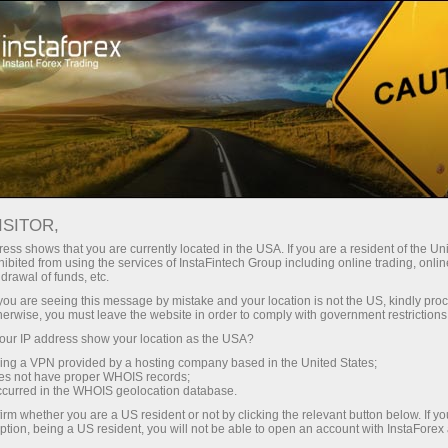
য়তা
তাৎক্ষণিক অ্যাকাউন্ট খোলা
ট্রেডিং প্ল্যাটফর্ম
নতুনদের জন্য
বিনিয়োগকারীদের জন্য
অংশীদারদের জন্য
ক্যাম্প
staFo
ISITOR,
ess shows that you are currently located in the USA. If you are a resident of the Uni
ibited from using the services of InstaFintech Group including online trading, online
drawal of funds, etc.
k you are seeing this message by mistake and your location is not the US, kindly pro
herwise, you must leave the website in order to comply with government restrictions
ur IP address show your location as the USA?
sing a VPN provided by a hosting company based in the United States;
oes not have proper WHOIS records;
occurred in the WHOIS geolocation database.
irm whether you are a US resident or not by clicking the relevant button below. If y
ption, being a US resident, you will not be able to open an account with InstaForex