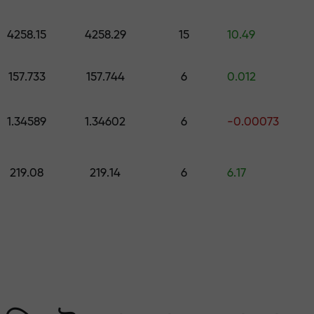
কোর্স ও ওয়েবিনার
পূর্বাভাস
500 মূল্যের উপহার বেছে নিন
স
4258.15
4258.29
15
10.49
ং করুন — আমরা আপনার মুনাফ
157.733
157.744
6
0.012
1.34589
1.34602
6
-0.00073
219.08
219.14
6
6.17
 মার্কেটের সবচেয়ে বেশি গ