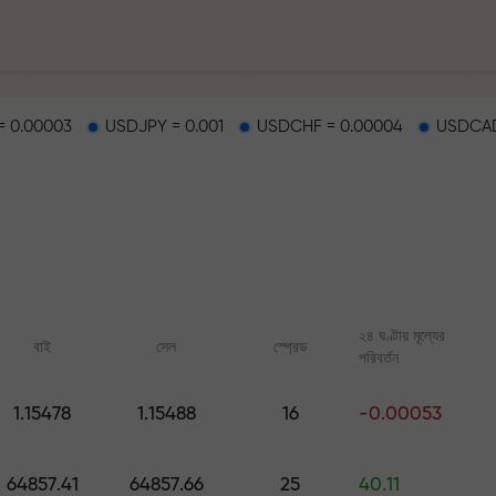
 0.00003
USDJPY = 0.001
USDCHF = 0.00004
USDCAD
হাইওয়েতে পাওয়া যায়
২৪ ঘণ্টায় মূল্যের
বাই
সেল
স্প্রেড
পরিবর্তন
র
1.15478
1.15488
16
-0.00053
ারের জ্যাকপট
অনলাইন কোর্স
FX.CO-এর অ্যানালিটি
শূন্য থেকে ট্রেডিং শিখুন — সব লেভেলের জন্য
ফরেক্স, ক্রিপ্টো ও ফিউচার্সের জ
64857.41
64857.66
25
40.11