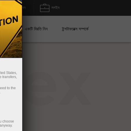
জমা/উত্তোলন
লগইন
েইন
একটি বিরতি নিন
ইন্সটাফরেক্স সম্পর্কে
rex
ted States,
 transfers,
ceed to the
.
ou choose
 anyway.