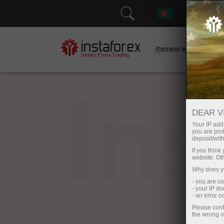
সহা
ট্রেডারদের জন্য
In
DEAR V
Your IP addr
you are proh
deposit/with
If you thin
website. Ot
Why does yo
- you are u
- your IP d
- an error 
Please conf
the wrong o