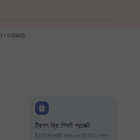
 = 0.00003
ক্স
ট্রিপল থ্রি: গিফট প্রজেক্ট
ট্রেডার
ন্য দৈনিক
$333 ডিপোজিট করুন এবং $1,500 পর্যন্ত
InstaFor