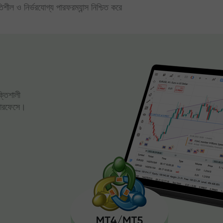
িতিশীল ও নির্ভরযোগ্য পারফরম্যান্স নিশ্চিত করে
ক্তিশালী
্টারফেসে।