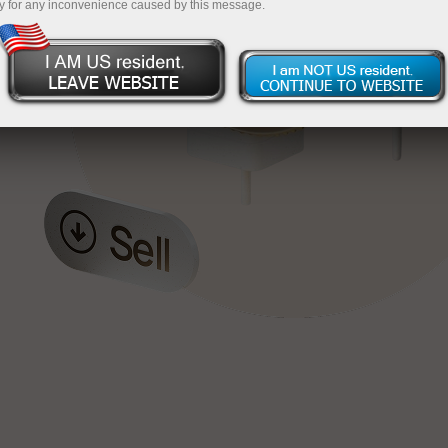
y for any inconvenience caused by this message.
য়