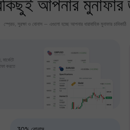
কিছুই আপনার মুনাফার 
স্প্রেড, সুরক্ষা ও বোনাস — এগুলো হচ্ছে আপনার ধারাবাহিক মুনাফার চাবিকাঠি
 মার্কেটে
ুনাফা করতে
30% বোনাস