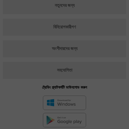
নতুনদের জন্য
বিনিয়োগকারীগণ
অংশীদারদের জন্য
সহযোগিতা
ট্রেডিং প্ল্যাটফর্মটি ডাউনলোড করুন