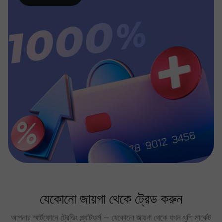
যেকোনো জায়গা থেকে ট্রেড করুন
আপনার স্মার্টফোনে ট্রেডিং প্ল্যাটফর্ম — যেকোনো জায়গা থেকে যখন খুশি মার্কেট