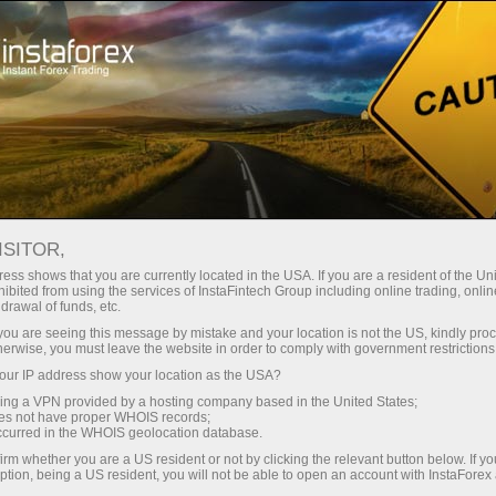
স্বল্প
স্প্রেড — বেশি মুনাফা
ISITOR,
ess shows that you are currently located in the USA. If you are a resident of the Uni
প্রতিটি ডিপোজিটে
ibited from using the services of InstaFintech Group including online trading, online
InstaForex-এর সাথে থেকে আপনি সত্যিকারের
drawal of funds, etc.
আকর্ষণীয় সুযোগ পাবেন: 1:5000 পর্যন্ত
30% বোনাস
k you are seeing this message by mistake and your location is not the US, kindly pro
লিভারেজ, মার্কেটের সেরা স্প্রেড ও কমিশন এবং
herwise, you must leave the website in order to comply with government restrictions
স্টক ও ইনডেক্স ট্রেডিংয়ের জন্য সুবিধাজনক
ur IP address show your location as the USA?
গতির
শর্তাবলী।
sing a VPN provided by a hosting company based in the United States;
oes not have proper WHOIS records;
পরিচয় ট্রেডিংয়ে এবং হাইওয়েতে পাওয়া যায়
occurred in the WHOIS geolocation database.
irm whether you are a US resident or not by clicking the relevant button below. If y
ption, being a US resident, you will not be able to open an account with InstaForex
আমরা এমন একটি বোনাস সিস্টেম তৈরি করেছি যা
আপনার ব্যক্তিগত উপহারের জ্যাকপট