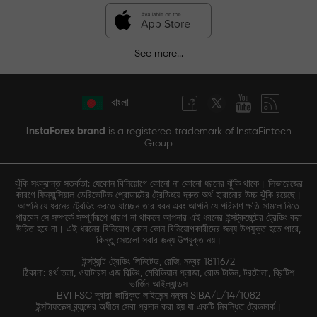
See more...
বাংলা
InstaForex brand
is a registered trademark of InstaFintech
Group
ঝুঁকি সংক্রান্ত সতর্কতা: যেকোন বিনিয়োগে কোনো না কোনো ধরনের ঝুঁকি থাকে। লিভারেজের
কারণে ফিন্যান্সিয়াল ডেরিভেটিভ প্রোডাক্টের ট্রেডিংয়ে দ্রুত অর্থ হারানোর উচ্চ ঝুঁকি রয়েছে।
আপনি যে ধরনের ট্রেডিং করতে যাচ্ছেন তার ধরন এবং আপনি যে পরিমাণ ক্ষতি সামলে নিতে
পারবেন সে সম্পর্কে সম্পূর্ণরূপে ধারণা না থাকলে আপনার এই ধরনের ইন্সট্রুমেন্টের ট্রেডিং করা
উচিত হবে না। এই ধরনের বিনিয়োগ কোন কোন বিনিয়োগকারীদের জন্য উপযুক্ত হতে পারে,
কিন্তু সেগুলো সবার জন্য উপযুক্ত নয়।
ইন্সট্যান্ট ট্রেডিং লিমিটেড, রেজি. নম্বর 1811672
ঠিকানা: ৪র্থ তলা, ওয়াটারস এজ বিল্ডিং, মেরিডিয়ান প্লাজা, রোড টাউন, টরটোলা, ব্রিটিশ
ভার্জিন আইল্যান্ডস
BVI FSC দ্বারা জারিকৃত লাইসেন্স নম্বর SIBA/L/14/1082
ইন্সটাফরেক্স ব্র্যান্ডের অধীনে সেবা প্রদান করা হয় যা একটি নিবন্ধিত ট্রেডমার্ক।