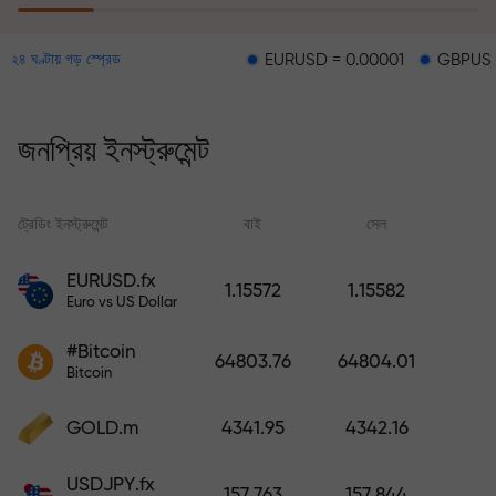
EURUSD = 0.00001
GBPUSD = 0.00003
২৪ ঘণ্টায় গড় স্প্রেড
ঝুঁকি থেকে সুরক্ষা কর্মসূচির মাধ্যমে আপনার
লোকসানের জন্য ক্ষতিপূরণ প্রদান করা হয় এবং ৬
মাসের মধ্যে মুনাফা তিনগুণ করার নিশ্চয়তা দেওয়া
জনপ্রিয় ইনস্ট্রুমেন্ট
হয়। নিশ্চিন্তে ট্রেডিং করুন — আপনার মূলধন
সুরক্ষিত থাকবে!
ট্রেডিং ইনস্ট্রুমেন্ট
বাই
সেল
স্
ডিপোজিট করুন এবং আপনার ডিপোজিটের 1,000
EURUSD.fx
1.15572
1.15582
গুণ বোনাস নিন। X1000 কোনো টাইপিং মিসটেক
Euro vs US Dollar
নয়। ডিপোজিটের পরিমাণ যত বেশি, গুণকের হার
#Bitcoin
ততই বেশি।
64803.76
64804.01
Bitcoin
GOLD.m
4341.95
4342.16
USDJPY.fx
157.763
157.844