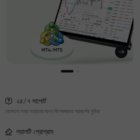
২৪/৭ সাপোর্ট
যেকোনো সময় সহায়তার জন্য বিশেষজ্ঞদের পরামর্শের সুবিধা
লয়ালটি প্রোগ্রাম