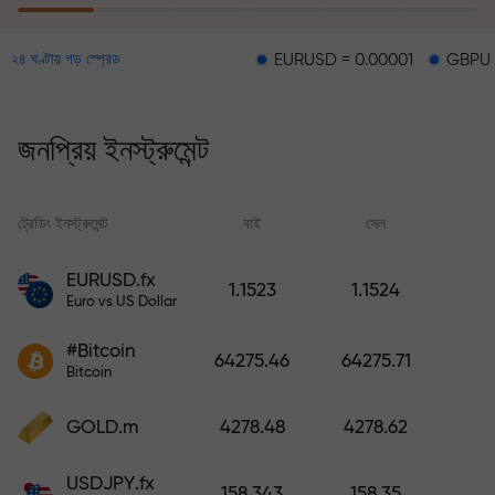
EURUSD = 0.00001
GBPUSD = 0.00003
২৪ ঘণ্টায় গড় স্প্রেড
ঝুঁকি থেকে সুরক্ষা কর্মসূচির মাধ্যমে আপনার
লোকসানের জন্য ক্ষতিপূরণ প্রদান করা হয় এবং ৬
মাসের মধ্যে মুনাফা তিনগুণ করার নিশ্চয়তা দেওয়া
জনপ্রিয় ইনস্ট্রুমেন্ট
হয়। নিশ্চিন্তে ট্রেডিং করুন — আপনার মূলধন
সুরক্ষিত থাকবে!
ট্রেডিং ইনস্ট্রুমেন্ট
বাই
সেল
স্
ডিপোজিট করুন এবং আপনার ডিপোজিটের 1,000
EURUSD.fx
1.1523
1.1524
গুণ বোনাস নিন। X1000 কোনো টাইপিং মিসটেক
Euro vs US Dollar
নয়। ডিপোজিটের পরিমাণ যত বেশি, গুণকের হার
#Bitcoin
ততই বেশি।
64275.46
64275.71
Bitcoin
GOLD.m
4278.48
4278.62
USDJPY.fx
158.343
158.35