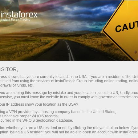
স্বল্প
স্প্রেড — বেশি মুনাফা
ISITOR,
ess shows that you are currently located in the USA. If you are a resident of the Uni
প্রতিটি ডিপোজিটে
ibited from using the services of InstaFintech Group including online trading, online
InstaForex-এর সাথে থেকে আপনি সত্যিকারের
drawal of funds, etc.
আকর্ষণীয় সুযোগ পাবেন: 1:5000 পর্যন্ত
30% বোনাস
k you are seeing this message by mistake and your location is not the US, kindly pro
লিভারেজ, মার্কেটের সেরা স্প্রেড ও কমিশন এবং
herwise, you must leave the website in order to comply with government restrictions
স্টক ও ইনডেক্স ট্রেডিংয়ের জন্য সুবিধাজনক
ur IP address show your location as the USA?
গতির
শর্তাবলী।
sing a VPN provided by a hosting company based in the United States;
oes not have proper WHOIS records;
পরিচয় ট্রেডিংয়ে এবং হাইওয়েতে পাওয়া যায়
occurred in the WHOIS geolocation database.
irm whether you are a US resident or not by clicking the relevant button below. If y
ption, being a US resident, you will not be able to open an account with InstaForex
আমরা এমন একটি বোনাস সিস্টেম তৈরি করেছি যা
আপনার ব্যক্তিগত উপহারের জ্যাকপট