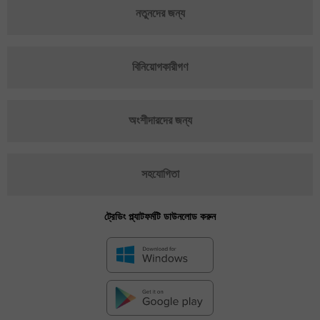
নতুনদের জন্য
বিনিয়োগকারীগণ
অংশীদারদের জন্য
সহযোগিতা
ট্রেডিং প্ল্যাটফর্মটি ডাউনলোড করুন