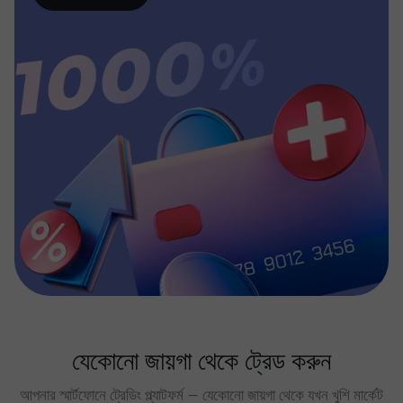
যেকোনো জায়গা থেকে ট্রেড করুন
আপনার স্মার্টফোনে ট্রেডিং প্ল্যাটফর্ম — যেকোনো জায়গা থেকে যখন খুশি মার্কেট