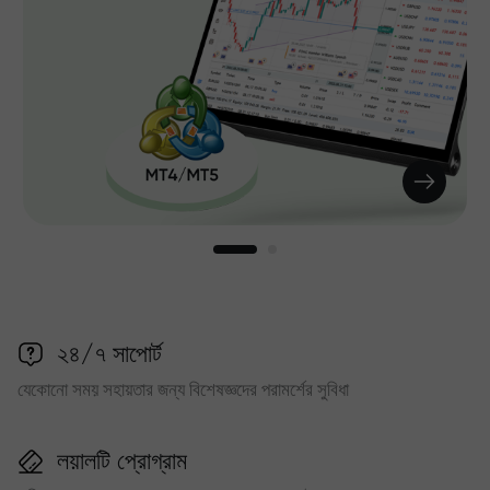
২৪/৭ সাপোর্ট
যেকোনো সময় সহায়তার জন্য বিশেষজ্ঞদের পরামর্শের সুবিধা
লয়ালটি প্রোগ্রাম