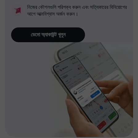
নিজের কৌশলগুলি পরিপক্ব করুন এবং সত্যিকারের বিনিয়োগের
আগে আত্মবিশ্বাস অর্জন করুন।
ডেমো অ্যাকাউন্ট খুলুন