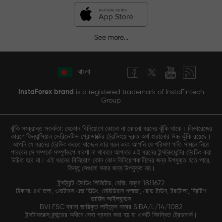
See more...
বাংলা
InstaForex brand
is a registered trademark of InstaFintech
Group
ঝুঁকি সংক্রান্ত সতর্কতা: যেকোন বিনিয়োগে কোনো না কোনো ধরনের ঝুঁকি থাকে। লিভারেজের
কারণে ফিন্যান্সিয়াল ডেরিভেটিভ প্রোডাক্টের ট্রেডিংয়ে দ্রুত অর্থ হারানোর উচ্চ ঝুঁকি রয়েছে।
আপনি যে ধরনের ট্রেডিং করতে যাচ্ছেন তার ধরন এবং আপনি যে পরিমাণ ক্ষতি সামলে নিতে
পারবেন সে সম্পর্কে সম্পূর্ণরূপে ধারণা না থাকলে আপনার এই ধরনের ইন্সট্রুমেন্টের ট্রেডিং করা
উচিত হবে না। এই ধরনের বিনিয়োগ কোন কোন বিনিয়োগকারীদের জন্য উপযুক্ত হতে পারে,
কিন্তু সেগুলো সবার জন্য উপযুক্ত নয়।
ইন্সট্যান্ট ট্রেডিং লিমিটেড, রেজি. নম্বর 1811672
ঠিকানা: ৪র্থ তলা, ওয়াটারস এজ বিল্ডিং, মেরিডিয়ান প্লাজা, রোড টাউন, টরটোলা, ব্রিটিশ
ভার্জিন আইল্যান্ডস
BVI FSC দ্বারা জারিকৃত লাইসেন্স নম্বর SIBA/L/14/1082
ইন্সটাফরেক্স ব্র্যান্ডের অধীনে সেবা প্রদান করা হয় যা একটি নিবন্ধিত ট্রেডমার্ক।