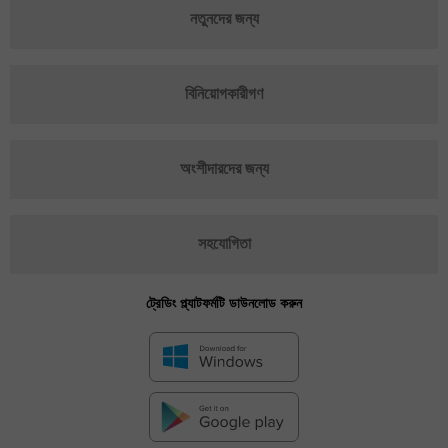
নতুনদের জন্য
বিনিয়োগকারীগণ
অংশীদারদের জন্য
সহযোগিতা
ট্রেডিং প্ল্যাটফর্মটি ডাউনলোড করুন