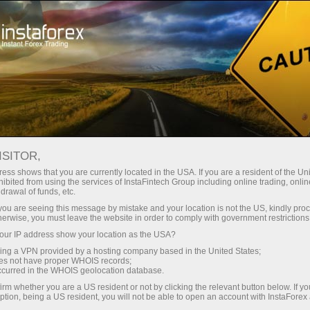
স্বল্প
স্প্রেড — বেশি মুনাফা
ISITOR,
ess shows that you are currently located in the USA. If you are a resident of the Uni
প্রতিটি ডিপোজিটে
ibited from using the services of InstaFintech Group including online trading, online
InstaForex-এর সাথে থেকে আপনি সত্যিকারের
drawal of funds, etc.
আকর্ষণীয় সুযোগ পাবেন: 1:5000 পর্যন্ত
30% বোনাস
k you are seeing this message by mistake and your location is not the US, kindly pro
লিভারেজ, মার্কেটের সেরা স্প্রেড ও কমিশন এবং
herwise, you must leave the website in order to comply with government restrictions
স্টক ও ইনডেক্স ট্রেডিংয়ের জন্য সুবিধাজনক
ur IP address show your location as the USA?
গতির
শর্তাবলী।
sing a VPN provided by a hosting company based in the United States;
oes not have proper WHOIS records;
পরিচয় ট্রেডিংয়ে এবং হাইওয়েতে পাওয়া যায়
occurred in the WHOIS geolocation database.
irm whether you are a US resident or not by clicking the relevant button below. If y
ption, being a US resident, you will not be able to open an account with InstaForex
আমরা এমন একটি বোনাস সিস্টেম তৈরি করেছি যা
আপনার ব্যক্তিগত উপহারের জ্যাকপট