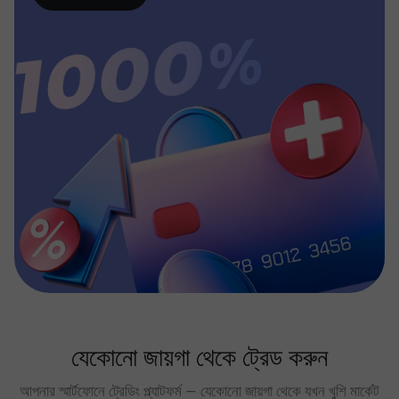
যেকোনো জায়গা থেকে ট্রেড করুন
আপনার স্মার্টফোনে ট্রেডিং প্ল্যাটফর্ম — যেকোনো জায়গা থেকে যখন খুশি মার্কেট