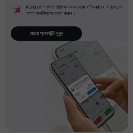
নিজের কৌশলগুলি পরিপক্ব করুন এবং সত্যিকারের বিনিয়োগের
আগে আত্মবিশ্বাস অর্জন করুন।
ডেমো অ্যাকাউন্ট খুলুন