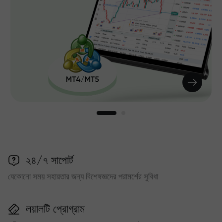
২৪/৭ সাপোর্ট
যেকোনো সময় সহায়তার জন্য বিশেষজ্ঞদের পরামর্শের সুবিধা
লয়ালটি প্রোগ্রাম