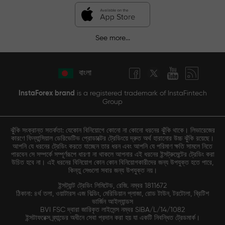
See more...
বাংলা
InstaForex brand
is a registered trademark of InstaFintech
Group
ঝুঁকি সংক্রান্ত সতর্কতা: যেকোন বিনিয়োগে কোনো না কোনো ধরনের ঝুঁকি থাকে। লিভারেজের
কারণে ফিন্যান্সিয়াল ডেরিভেটিভ প্রোডাক্টের ট্রেডিংয়ে দ্রুত অর্থ হারানোর উচ্চ ঝুঁকি রয়েছে।
আপনি যে ধরনের ট্রেডিং করতে যাচ্ছেন তার ধরন এবং আপনি যে পরিমাণ ক্ষতি সামলে নিতে
পারবেন সে সম্পর্কে সম্পূর্ণরূপে ধারণা না থাকলে আপনার এই ধরনের ইন্সট্রুমেন্টের ট্রেডিং করা
উচিত হবে না। এই ধরনের বিনিয়োগ কোন কোন বিনিয়োগকারীদের জন্য উপযুক্ত হতে পারে,
কিন্তু সেগুলো সবার জন্য উপযুক্ত নয়।
ইন্সট্যান্ট ট্রেডিং লিমিটেড, রেজি. নম্বর 1811672
ঠিকানা: ৪র্থ তলা, ওয়াটারস এজ বিল্ডিং, মেরিডিয়ান প্লাজা, রোড টাউন, টরটোলা, ব্রিটিশ
ভার্জিন আইল্যান্ডস
BVI FSC দ্বারা জারিকৃত লাইসেন্স নম্বর SIBA/L/14/1082
ইন্সটাফরেক্স ব্র্যান্ডের অধীনে সেবা প্রদান করা হয় যা একটি নিবন্ধিত ট্রেডমার্ক।