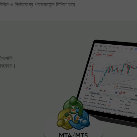
িতিশীল ও নির্ভরযোগ্য পারফরম্যান্স নিশ্চিত করে
ক্তিশালী
্টারফেসে।