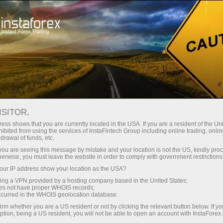
য়তা
তাৎক্ষণিক অ্যাকাউন্ট খোলা
ট্রেডিং প্ল্যাটফর্ম
নতুনদের জন্য
বিনিয়োগকারীদের জন্য
অংশীদারদের জন্য
ক্যাম্প
staFo
ISITOR,
ess shows that you are currently located in the USA. If you are a resident of the Uni
ibited from using the services of InstaFintech Group including online trading, online
drawal of funds, etc.
k you are seeing this message by mistake and your location is not the US, kindly pro
herwise, you must leave the website in order to comply with government restrictions
ur IP address show your location as the USA?
sing a VPN provided by a hosting company based in the United States;
oes not have proper WHOIS records;
occurred in the WHOIS geolocation database.
irm whether you are a US resident or not by clicking the relevant button below. If y
ption, being a US resident, you will not be able to open an account with InstaForex