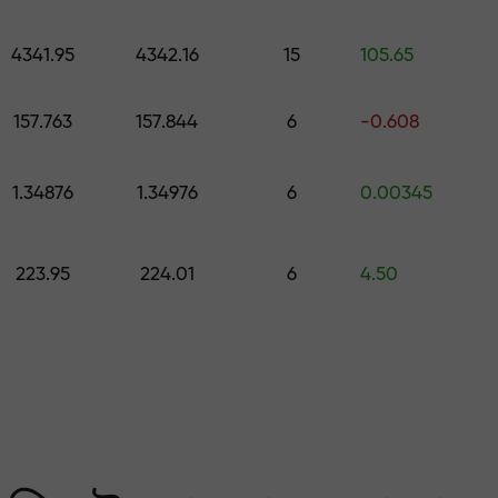
কোর্স ও ওয়েবিনার
পূর্বাভাস
500 মূল্যের উপহার বেছে নিন
স
4341.95
4342.16
15
105.65
ং করুন — আমরা আপনার মুনাফ
157.763
157.844
6
-0.608
1.34876
1.34976
6
0.00345
223.95
224.01
6
4.50
 মার্কেটের সবচেয়ে বেশি গ