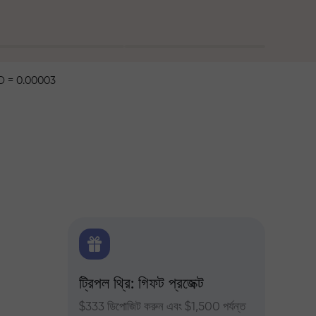
 = 0.00003
ক্স
ট্রিপল থ্রি: গিফট প্রজেক্ট
ট্রেডার
ন্য দৈনিক
$333 ডিপোজিট করুন এবং $1,500 পর্যন্ত
InstaFor