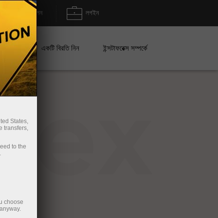
জমা/উত্তোলন
লগইন
েইন
একটি বিরতি নিন
ইন্সটাফরেক্স সম্পর্কে
rex
ted States,
 transfers,
ceed to the
.
ou choose
 anyway.