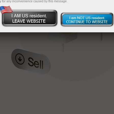
y for any inconvenience caused by this message.
য়