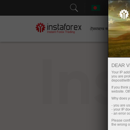
সহা
ট্রেডারদের জন্য
In
DEAR V
Your IP addr
you are proh
deposit/with
If you thin
website. Ot
Why does yo
- you are u
- your IP d
- an error 
Please conf
the wrong o