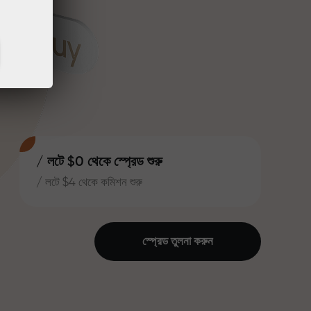
/ লটে $0 থেকে স্প্রেড শুরু
/ লটে $4 থেকে কমিশন শুরু
স্প্রেড তুলনা করুন