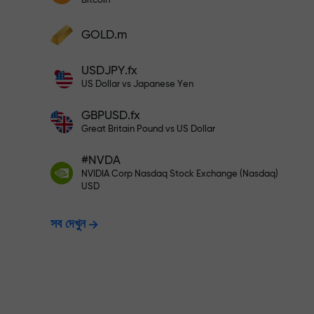
Bitcoin
আপনার মুনাফা বৃদ্ধি করুন
আপনার অ্যাকাউন্টে $333 ডিপোজিট করুন— $1,
ডিপোজিট করুন এবং আপনার ডিপোজিটের 1,000 গুণ বোনা
GOLD.m
নিন। X1000 কোনো টাইপিং মিসটেক নয়। ডিপোজিটের
পরিমাণ যত বেশি, গুণকের হার ততই বেশি।
ঝুঁকিমুক্তভাবে ট্রেডি
USDJPY.fx
US Dollar vs Japanese Yen
GBPUSD.fx
নিশ্চয়তা দিচ্ছি
Great Britain Pound vs US Dollar
#NVDA
X1000 পর্যন্ত বোনাস —
NVIDIA Corp Nasdaq Stock Exchange (Nasdaq)
USD
সব দেখুন
হার