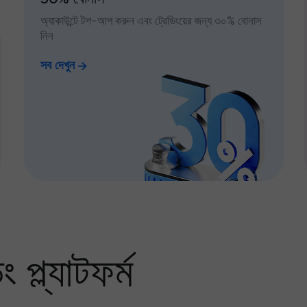
অ্যাকাউন্টে টপ-আপ করুন এবং ট্রেডিংয়ের জন্য ৩০% বোনাস
নিন
সব দেখুন
প্ল্যাটফর্ম