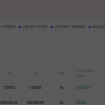
 0.00003
USDJPY = 0.001
USDCHF = 0.00004
USDCAD
হাইওয়েতে পাওয়া যায়
২৪ ঘণ্টায় মূল্যের
বাই
সেল
স্প্রেড
পরিবর্তন
র
1.15572
1.15582
16
0.00327
ারের জ্যাকপট
অনলাইন কোর্স
FX.CO-এর অ্যানালিটি
শূন্য থেকে ট্রেডিং শিখুন — সব লেভেলের জন্য
ফরেক্স, ক্রিপ্টো ও ফিউচার্সের জ
65008.44
65008.69
25
30.04