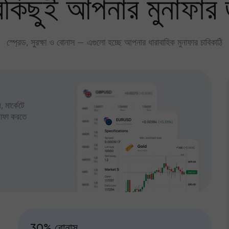
কিছুই আপনার মুনাফার 
স্প্রেড, সুরক্ষা ও বোনাস — এগুলো হচ্ছে আপনার ধারাবাহিক মুনাফার চাবিকাঠি
 মার্কেটে
ুনাফা করতে
30% বোনাস