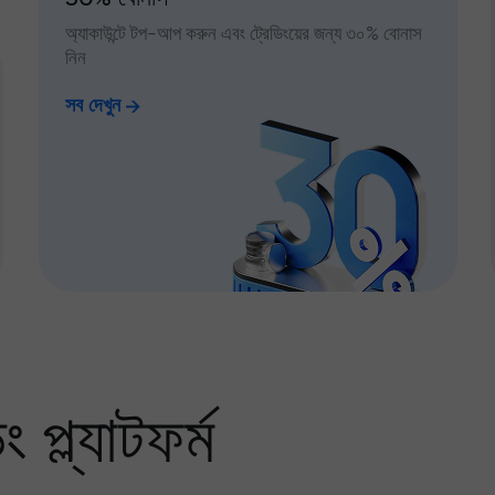
অ্যাকাউন্টে টপ-আপ করুন এবং ট্রেডিংয়ের জন্য ৩০% বোনাস
নিন
সব দেখুন
প্ল্যাটফর্ম