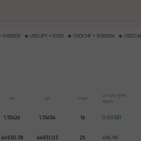
 0.00003
USDJPY = 0.001
USDCHF = 0.00004
USDCAD
হাইওয়েতে পাওয়া যায়
২৪ ঘণ্টায় মূল্যের
বাই
সেল
স্প্রেড
পরিবর্তন
র
1.15626
1.15636
16
0.00381
ারের জ্যাকপট
অনলাইন কোর্স
FX.CO-এর অ্যানালিটি
শূন্য থেকে ট্রেডিং শিখুন — সব লেভেলের জন্য
ফরেক্স, ক্রিপ্টো ও ফিউচার্সের জ
64930.78
64931.03
25
496.98