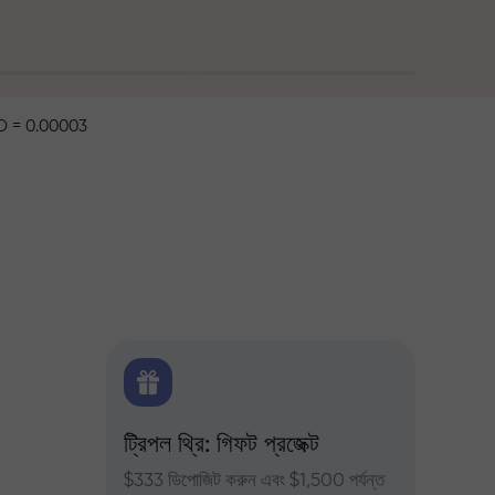
 = 0.00003
ক্স
ট্রিপল থ্রি: গিফট প্রজেক্ট
ট্রেডার
ন্য দৈনিক
$333 ডিপোজিট করুন এবং $1,500 পর্যন্ত
InstaFor