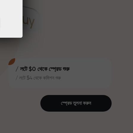
/ লটে $0 থেকে স্প্রেড শুরু
/ লটে $4 থেকে কমিশন শুরু
স্প্রেড তুলনা করুন