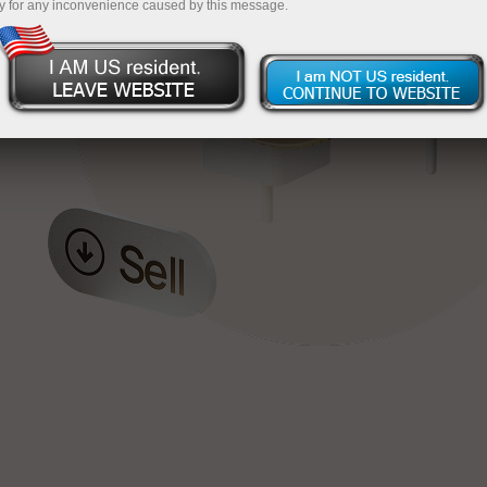
y for any inconvenience caused by this message.
য়