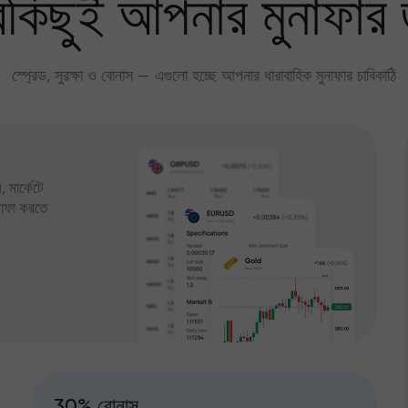
কিছুই আপনার মুনাফার 
স্প্রেড, সুরক্ষা ও বোনাস — এগুলো হচ্ছে আপনার ধারাবাহিক মুনাফার চাবিকাঠি
 মার্কেটে
ুনাফা করতে
30% বোনাস