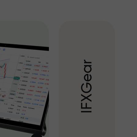
r
a
e
G
X
F
I