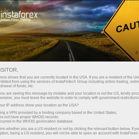
য়তা
তাৎক্ষণিক অ্যাকাউন্ট খোলা
ট্রেডিং প্ল্যাটফর্ম
নতুনদের জন্য
বিনিয়োগকারীদের জন্য
অংশীদারদের জন্য
ক্যাম্প
staFo
ISITOR,
ess shows that you are currently located in the USA. If you are a resident of the Uni
ibited from using the services of InstaFintech Group including online trading, online
drawal of funds, etc.
k you are seeing this message by mistake and your location is not the US, kindly pro
herwise, you must leave the website in order to comply with government restrictions
ur IP address show your location as the USA?
sing a VPN provided by a hosting company based in the United States;
oes not have proper WHOIS records;
occurred in the WHOIS geolocation database.
irm whether you are a US resident or not by clicking the relevant button below. If y
ption, being a US resident, you will not be able to open an account with InstaForex