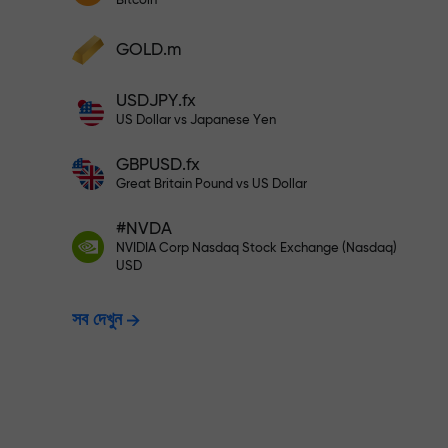
Bitcoin
আপনার মুনাফা বৃদ্ধি করুন
আপনার অ্যাকাউন্টে $333 ডিপোজিট করুন— $1,
ডিপোজিট করুন এবং আপনার ডিপোজিটের 1,000 গুণ বোনা
GOLD.m
নিন। X1000 কোনো টাইপিং মিসটেক নয়। ডিপোজিটের
পরিমাণ যত বেশি, গুণকের হার ততই বেশি।
ঝুঁকিমুক্তভাবে ট্রেডি
USDJPY.fx
US Dollar vs Japanese Yen
GBPUSD.fx
নিশ্চয়তা দিচ্ছি
Great Britain Pound vs US Dollar
#NVDA
X1000 পর্যন্ত বোনাস —
NVIDIA Corp Nasdaq Stock Exchange (Nasdaq)
USD
সব দেখুন
হার