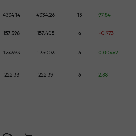
কোর্স ও ওয়েবিনার
পূর্বাভাস
500 মূল্যের উপহার বেছে নিন
স
4334.14
4334.26
15
97.84
ং করুন — আমরা আপনার মুনাফ
157.398
157.405
6
-0.973
1.34993
1.35003
6
0.00462
222.33
222.39
6
2.88
 মার্কেটের সবচেয়ে বেশি গ