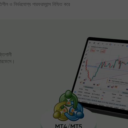
িতিশীল ও নির্ভরযোগ্য পারফরম্যান্স নিশ্চিত করে
ক্তিশালী
্টারফেসে।