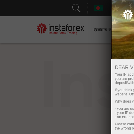
সহা
ট্রেডারদের জন্য
In
DEAR V
Your IP addr
you are proh
deposit/with
If you thin
website. Ot
Why does yo
- you are u
- your IP d
- an error 
Please conf
the wrong o