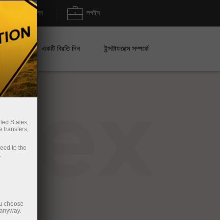
জমা/উত্তোলন
লগইন
েইন
একটি বিরতি নিন
ইন্সটাফরেক্স সম্পর্কে
rex
ted States,
 transfers,
ceed to the
.
ou choose
 anyway.