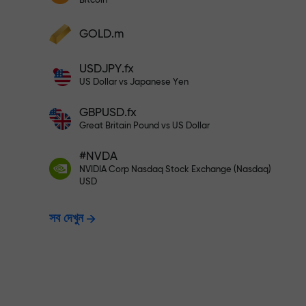
Bitcoin
আপনার মুনাফা বৃদ্ধি করুন
আপনার অ্যাকাউন্টে $333 ডিপোজিট করুন— $1,
ডিপোজিট করুন এবং আপনার ডিপোজিটের 1,000 গুণ বোনা
GOLD.m
নিন। X1000 কোনো টাইপিং মিসটেক নয়। ডিপোজিটের
পরিমাণ যত বেশি, গুণকের হার ততই বেশি।
ঝুঁকিমুক্তভাবে ট্রেডি
USDJPY.fx
US Dollar vs Japanese Yen
GBPUSD.fx
নিশ্চয়তা দিচ্ছি
Great Britain Pound vs US Dollar
#NVDA
X1000 পর্যন্ত বোনাস —
NVIDIA Corp Nasdaq Stock Exchange (Nasdaq)
USD
সব দেখুন
হার