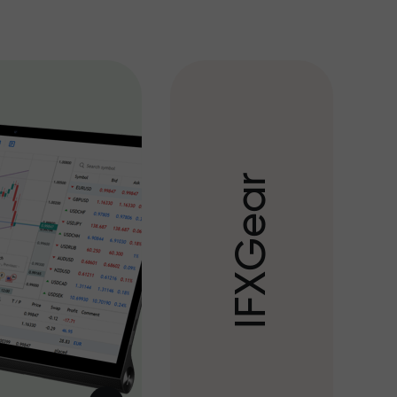
r
a
e
G
X
F
I