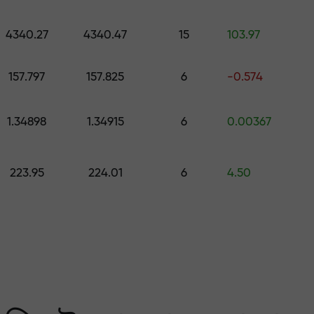
কোর্স ও ওয়েবিনার
পূর্বাভাস
500 মূল্যের উপহার বেছে নিন
স
4340.27
4340.47
15
103.97
ং করুন — আমরা আপনার মুনাফ
157.797
157.825
6
-0.574
1.34898
1.34915
6
0.00367
223.95
224.01
6
4.50
 মার্কেটের সবচেয়ে বেশি গ