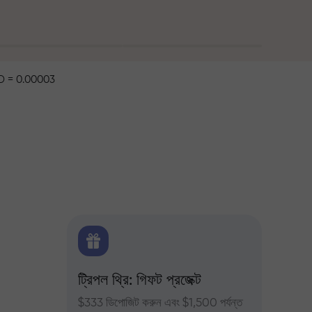
 = 0.00003
ক্স
ট্রিপল থ্রি: গিফট প্রজেক্ট
ট্রেডার
ন্য দৈনিক
$333 ডিপোজিট করুন এবং $1,500 পর্যন্ত
InstaFor