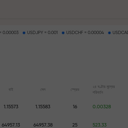
 0.00003
USDJPY = 0.001
USDCHF = 0.00004
USDCAD
হাইওয়েতে পাওয়া যায়
২৪ ঘণ্টায় মূল্যের
বাই
সেল
স্প্রেড
পরিবর্তন
র
1.15573
1.15583
16
0.00328
ারের জ্যাকপট
অনলাইন কোর্স
FX.CO-এর অ্যানালিটি
শূন্য থেকে ট্রেডিং শিখুন — সব লেভেলের জন্য
ফরেক্স, ক্রিপ্টো ও ফিউচার্সের জ
64957.13
64957.38
25
523.33