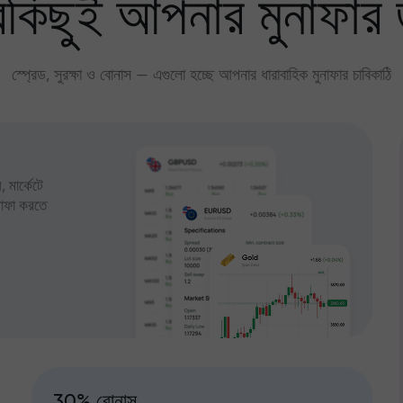
কিছুই আপনার মুনাফার 
স্প্রেড, সুরক্ষা ও বোনাস — এগুলো হচ্ছে আপনার ধারাবাহিক মুনাফার চাবিকাঠি
 মার্কেটে
ুনাফা করতে
30% বোনাস