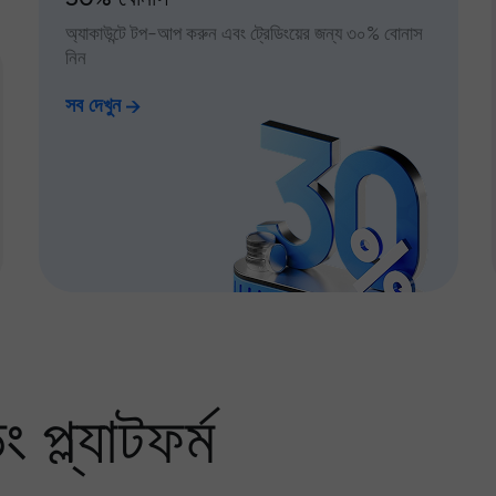
অ্যাকাউন্টে টপ-আপ করুন এবং ট্রেডিংয়ের জন্য ৩০% বোনাস
নিন
সব দেখুন
প্ল্যাটফর্ম