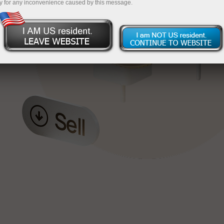
y for any inconvenience caused by this message.
য়