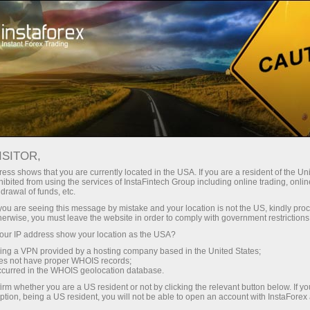
য়তা
তাৎক্ষণিক অ্যাকাউন্ট খোলা
ট্রেডিং প্ল্যাটফর্ম
নতুনদের জন্য
বিনিয়োগকারীদের জন্য
অংশীদারদের জন্য
ক্যাম্প
staFo
ISITOR,
ess shows that you are currently located in the USA. If you are a resident of the Uni
ibited from using the services of InstaFintech Group including online trading, online
drawal of funds, etc.
k you are seeing this message by mistake and your location is not the US, kindly pro
herwise, you must leave the website in order to comply with government restrictions
ur IP address show your location as the USA?
sing a VPN provided by a hosting company based in the United States;
oes not have proper WHOIS records;
occurred in the WHOIS geolocation database.
irm whether you are a US resident or not by clicking the relevant button below. If y
ption, being a US resident, you will not be able to open an account with InstaForex