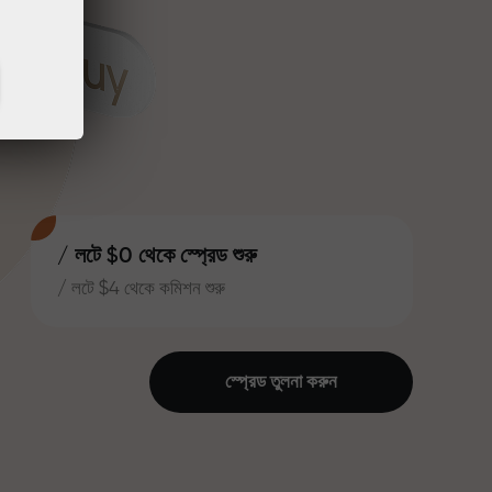
/ লটে $0 থেকে স্প্রেড শুরু
/ লটে $4 থেকে কমিশন শুরু
স্প্রেড তুলনা করুন