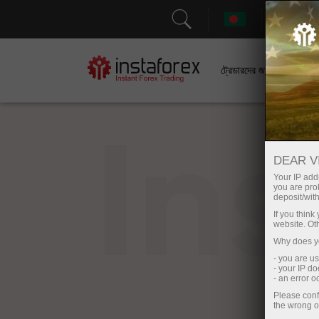
সহা
ট্রেডারদের জন্য
In
DEAR V
Your IP addr
you are proh
deposit/with
If you thin
website. Ot
Why does yo
- you are u
- your IP d
- an error 
Please conf
the wrong o