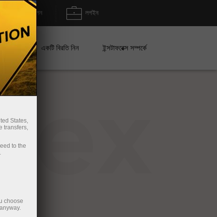
জমা/উত্তোলন
লগইন
েইন
একটি বিরতি নিন
ইন্সটাফরেক্স সম্পর্কে
rex
ted States,
 transfers,
ceed to the
.
ou choose
 anyway.