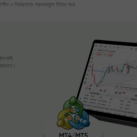
িতিশীল ও নির্ভরযোগ্য পারফরম্যান্স নিশ্চিত করে
ক্তিশালী
্টারফেসে।