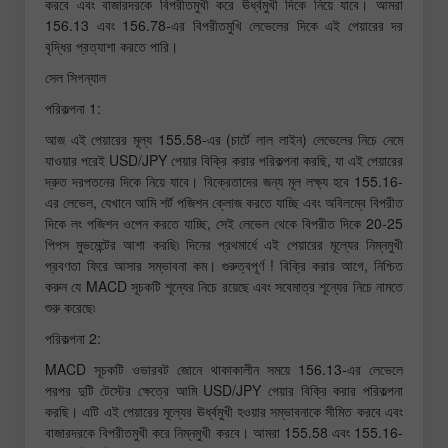
করবে এবং বাজারদরকে বিপরীতমুখী করে ঊর্ধ্বমুখী দিকে নিয়ে যাবে। আমরা
156.13 এবং 156.78-এর বিপরীতমুখি লেভেলের দিকে এই পেয়ারের দর
বৃদ্ধির প্রত্যাশা করতে পারি।
সেল সিগন্যাল
পরিকল্পনা 1:
আজ এই পেয়ারের মূল্য 155.58-এর (চার্টে লাল লাইন) লেভেলের নিচে নেমে
যাওয়ার পরেই USD/JPY পেয়ার বিক্রি করার পরিকল্পনা করছি, যা এই পেয়ারের
দ্রুত দরপতনের দিকে নিয়ে যাবে। বিক্রেতাদের জন্য মূল লক্ষ্য হবে 155.16-
এর লেভেল, যেখানে আমি শর্ট পজিশন ক্লোজ করতে যাচ্ছি এবং অবিলম্বে বিপরীত
দিকে লং পজিশন ওপেন করতে যাচ্ছি, সেই লেভেল থেকে বিপরীত দিকে 20-25
পিপস মুভমেন্টের আশা করছি৷ দিনের প্রথমার্ধে এই পেয়ারের মূল্যের নিম্নমুখী
প্রবণতা ফিরে আসার সম্ভাবনা কম। গুরুত্বপূর্ণ ! বিক্রি করার আগে, নিশ্চিত
করুন যে MACD সূচকটি শূন্যের নিচে রয়েছে এবং সবেমাত্র শূন্যের নিচে নামতে
শুরু করেছে৷
পরিকল্পনা 2:
MACD সূচকটি ওভারবট জোনে থাকাকালীন সময়ে 156.13-এর লেভেলে
পরপর দুটি টেস্টের ক্ষেত্রে আমি USD/JPY পেয়ার বিক্রি করার পরিকল্পনা
করছি। এটি এই পেয়ারের মূল্যের ঊর্ধ্বমুখী হওয়ার সম্ভাবনাকে সীমিত করবে এবং
বাজারদরকে বিপরীতমুখী করে নিম্নমুখী করবে। আমরা 155.58 এবং 155.16-