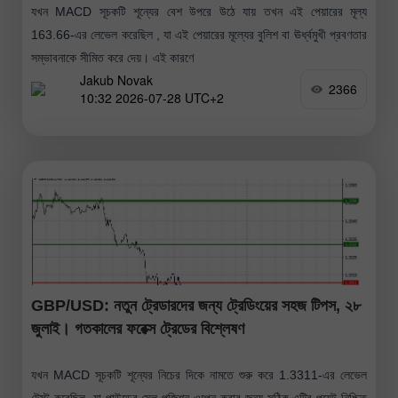
যখন MACD সূচকটি শূন্যের বেশ উপরে উঠে যায় তখন এই পেয়ারের মূল্য
163.66-এর লেভেল করেছিল , যা এই পেয়ারের মূল্যের বুলিশ বা ঊর্ধ্বমুখী প্রবণতার
সম্ভাবনাকে সীমিত করে দেয়। এই কারণে
Jakub Novak
2366
10:32 2026-07-28 UTC+2
GBP/USD: নতুন ট্রেডারদের জন্য ট্রেডিংয়ের সহজ টিপস, ২৮
জুলাই। গতকালের ফরেক্স ট্রেডের বিশ্লেষণ
যখন MACD সূচকটি শূন্যের নিচের দিকে নামতে শুরু করে 1.3311-এর লেভেল
টেস্ট করেছিল, যা পাউন্ডের সেল পজিশন ওপেন করার জন্য সঠিক এন্ট্রি পয়েন্ট নিশ্চিত