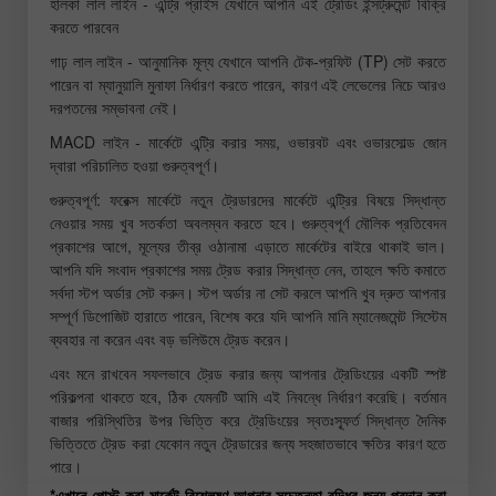
হালকা লাল লাইন - এন্ট্রি প্রাইস যেখানে আপনি এই ট্রেডিং ইন্সট্রুমেন্ট বিক্রি
করতে পারবেন
গাঢ় লাল লাইন - আনুমানিক মূল্য যেখানে আপনি টেক-প্রফিট (TP) সেট করতে
পারেন বা ম্যানুয়ালি মুনাফা নির্ধারণ করতে পারেন, কারণ এই লেভেলের নিচে আরও
দরপতনের সম্ভাবনা নেই।
MACD লাইন - মার্কেটে এন্ট্রি করার সময়, ওভারবট এবং ওভারসোল্ড জোন
দ্বারা পরিচালিত হওয়া গুরুত্বপূর্ণ।
গুরুত্বপূর্ণ: ফরেক্স মার্কেটে নতুন ট্রেডারদের মার্কেটে এন্ট্রির বিষয়ে সিদ্ধান্ত
নেওয়ার সময় খুব সতর্কতা অবলম্বন করতে হবে। গুরুত্বপূর্ণ মৌলিক প্রতিবেদন
প্রকাশের আগে, মূল্যের তীব্র ওঠানামা এড়াতে মার্কেটের বাইরে থাকাই ভাল।
আপনি যদি সংবাদ প্রকাশের সময় ট্রেড করার সিদ্ধান্ত নেন, তাহলে ক্ষতি কমাতে
সর্বদা স্টপ অর্ডার সেট করুন। স্টপ অর্ডার না সেট করলে আপনি খুব দ্রুত আপনার
সম্পূর্ণ ডিপোজিট হারাতে পারেন, বিশেষ করে যদি আপনি মানি ম্যানেজমেন্ট সিস্টেম
ব্যবহার না করেন এবং বড় ভলিউমে ট্রেড করেন।
এবং মনে রাখবেন সফলভাবে ট্রেড করার জন্য আপনার ট্রেডিংয়ের একটি স্পষ্ট
পরিকল্পনা থাকতে হবে, ঠিক যেমনটি আমি এই নিবন্ধে নির্ধারণ করেছি। বর্তমান
বাজার পরিস্থিতির উপর ভিত্তি করে ট্রেডিংয়ের স্বতঃস্ফূর্ত সিদ্ধান্ত দৈনিক
ভিত্তিতে ট্রেড করা যেকোন নতুন ট্রেডারের জন্য সহজাতভাবে ক্ষতির কারণ হতে
পারে।
*এখানে পোস্ট করা মার্কেট বিশ্লেষণ আপনার সচেতনতা বৃদ্ধির জন্য প্রদান করা