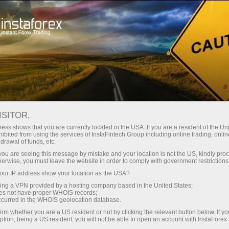
য়তা
তাৎক্ষণিক অ্যাকাউন্ট খোলা
ট্রেডিং প্ল্যাটফর্ম
নতুনদের জন্য
বিনিয়োগকারীদের জন্য
অংশীদারদের জন্য
ক্যাম্প
st
ISITOR,
ess shows that you are currently located in the USA. If you are a resident of the Uni
ibited from using the services of InstaFintech Group including online trading, online
ot Forecast for EUR/USD on December 6, 2024
drawal of funds, etc.
k you are seeing this message by mistake and your location is not the US, kindly pro
herwise, you must leave the website in order to comply with government restrictions
ন্ট খুলুন
ডেমো অ্যাকাউন্ট খুলুন
ur IP address show your location as the USA?
sing a VPN provided by a hosting company based in the United States;
oes not have proper WHOIS records;
occurred in the WHOIS geolocation database.
irm whether you are a US resident or not by clicking the relevant button below. If y
ption, being a US resident, you will not be able to open an account with InstaForex