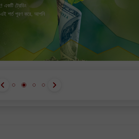
খুলুন
খুলুন
! একটি ট্রেডিং
 এই শর্ত পূরণ করে, আপনি