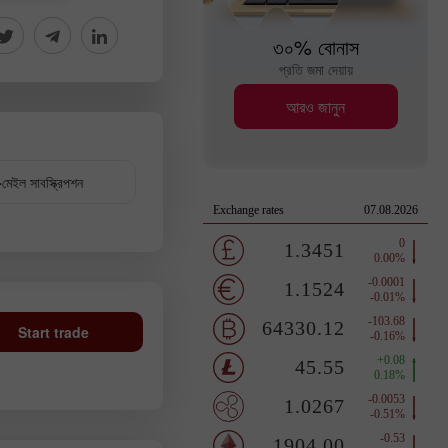
৩০% বোনাস
প্রতি জমা দেয়ায়
আরও জানুন
মেইল সাবস্ক্রিপশন
Start trade