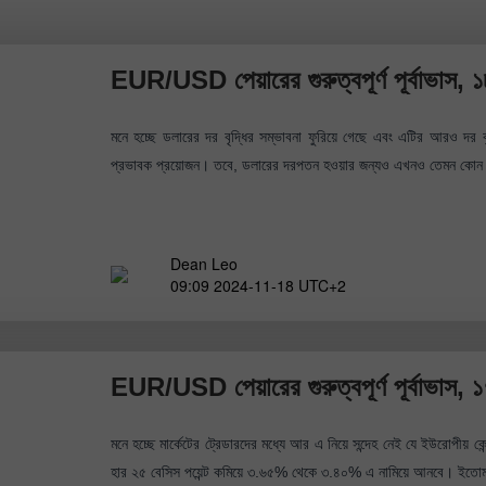
EUR/USD পেয়ারের গুরুত্বপূর্ণ পূর্বাভাস,
মনে হচ্ছে ডলারের দর বৃদ্ধির সম্ভাবনা ফুরিয়ে গেছে এবং এটির আরও দর ব
প্রভাবক প্রয়োজন। তবে, ডলারের দরপতন হওয়ার জন্যও এখনও তেমন কোন উল
Dean Leo
09:09 2024-11-18 UTC+2
EUR/USD পেয়ারের গুরুত্বপূর্ণ পূর্বাভাস,
মনে হচ্ছে মার্কেটের ট্রেডারদের মধ্যে আর এ নিয়ে সন্দেহ নেই যে ইউরোপীয় ক
হার ২৫ বেসিস পয়েন্ট কমিয়ে ৩.৬৫% থেকে ৩.৪০% এ নামিয়ে আনবে। ইতোম