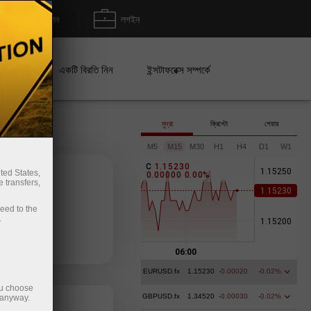
জমা/উত্তোলন
লগইন
েইন
একটি বিরতি নিন
ইন্সটাফরেক্স সম্পর্কে
মুদ্রা
ক্রিপ্টো
শেয়ার
M5
M15
M30
H1
H4
D1
W1
C
1
.
1
5
2
3
0
ted States,
0
.
0
0
0
0
0
0
.
0
0
%
 transfers,
ceed to the
.
অর্থ জমা
EURUSD.fx
1.15230
-0.00020
-0.02%
ou choose
GBPUSD.fx
1.34520
-0.00030
-0.02%
 anyway.