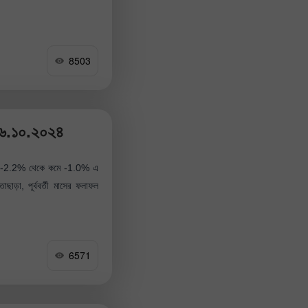
8503
 ১৬.১০.২০২৪
হার -2.2% থেকে কমে -1.0% এ
াড়া, পূর্ববর্তী মাসের ফলাফল
6571