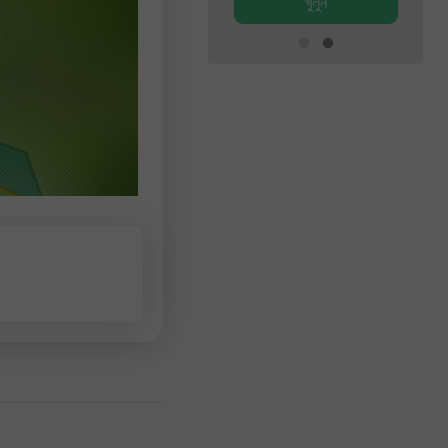
খুলুন
খুলুন