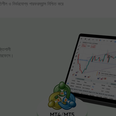
িতিশীল ও নির্ভরযোগ্য পারফরম্যান্স নিশ্চিত করে
ক্তিশালী
্টারফেসে।