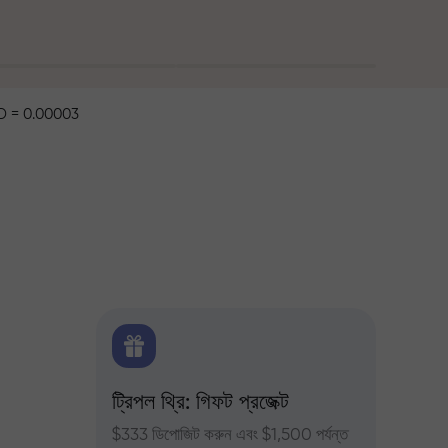
 = 0.00003
ক্স
ট্রিপল থ্রি: গিফট প্রজেক্ট
ট্রেডার
ন্য দৈনিক
$333 ডিপোজিট করুন এবং $1,500 পর্যন্ত
InstaFor