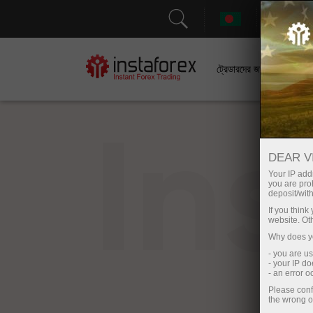
সহা
ট্রেডারদের জন্য
In
DEAR V
Your IP addr
you are proh
deposit/with
If you thin
website. Ot
Why does yo
- you are u
- your IP d
- an error 
Please conf
the wrong o