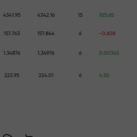
কোর্স ও ওয়েবিনার
পূর্বাভাস
500 মূল্যের উপহার বেছে নিন
স
4341.95
4342.16
15
105.65
ং করুন — আমরা আপনার মুনাফ
157.763
157.844
6
-0.608
1.34876
1.34976
6
0.00345
223.95
224.01
6
4.50
 মার্কেটের সবচেয়ে বেশি গ