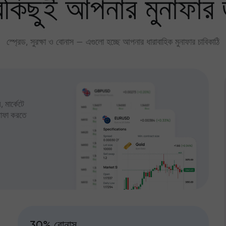
কিছুই আপনার মুনাফার 
স্প্রেড, সুরক্ষা ও বোনাস — এগুলো হচ্ছে আপনার ধারাবাহিক মুনাফার চাবিকাঠি
 মার্কেটে
ুনাফা করতে
30% বোনাস