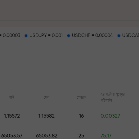
 0.00003
USDJPY = 0.001
USDCHF = 0.00004
USDCAD
হাইওয়েতে পাওয়া যায়
২৪ ঘণ্টায় মূল্যের
বাই
সেল
স্প্রেড
পরিবর্তন
র
1.15572
1.15582
16
0.00327
ারের জ্যাকপট
অনলাইন কোর্স
FX.CO-এর অ্যানালিটি
শূন্য থেকে ট্রেডিং শিখুন — সব লেভেলের জন্য
ফরেক্স, ক্রিপ্টো ও ফিউচার্সের জ
65053.57
65053.82
25
75.17