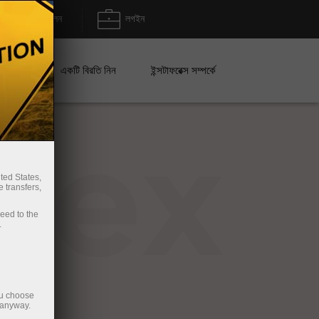
জমা/উত্তোলন
লগইন
েইন
একটি বিরতি নিন
ইন্সটাফরেক্স সম্পর্কে
rex
ted States,
 transfers,
ceed to the
.
ou choose
 anyway.