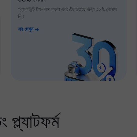
অ্যাকাউন্টে টপ-আপ করুন এবং ট্রেডিংয়ের জন্য ৩০% বোনাস
নিন
সব দেখুন
প্ল্যাটফর্ম