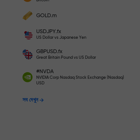
Bitcoin
আপনার মুনাফা বৃদ্ধি করুন
আপনার অ্যাকাউন্টে $333 ডিপোজিট করুন— $1,
ডিপোজিট করুন এবং আপনার ডিপোজিটের 1,000 গুণ বোনা
GOLD.m
নিন। X1000 কোনো টাইপিং মিসটেক নয়। ডিপোজিটের
পরিমাণ যত বেশি, গুণকের হার ততই বেশি।
ঝুঁকিমুক্তভাবে ট্রেডি
USDJPY.fx
US Dollar vs Japanese Yen
GBPUSD.fx
নিশ্চয়তা দিচ্ছি
Great Britain Pound vs US Dollar
#NVDA
X1000 পর্যন্ত বোনাস —
NVIDIA Corp Nasdaq Stock Exchange (Nasdaq)
USD
সব দেখুন
হার