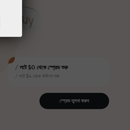
/ লটে $0 থেকে স্প্রেড শুরু
/ লটে $4 থেকে কমিশন শুরু
স্প্রেড তুলনা করুন