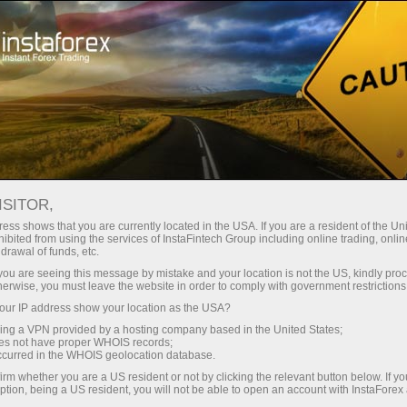
য়তা
তাৎক্ষণিক অ্যাকাউন্ট খোলা
ট্রেডিং প্ল্যাটফর্ম
নতুনদের জন্য
বিনিয়োগকারীদের জন্য
অংশীদারদের জন্য
ক্যাম্প
staFo
ISITOR,
ess shows that you are currently located in the USA. If you are a resident of the Uni
ibited from using the services of InstaFintech Group including online trading, online
drawal of funds, etc.
k you are seeing this message by mistake and your location is not the US, kindly pro
herwise, you must leave the website in order to comply with government restrictions
ur IP address show your location as the USA?
sing a VPN provided by a hosting company based in the United States;
oes not have proper WHOIS records;
occurred in the WHOIS geolocation database.
irm whether you are a US resident or not by clicking the relevant button below. If y
ption, being a US resident, you will not be able to open an account with InstaForex