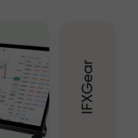
r
a
e
G
X
F
I