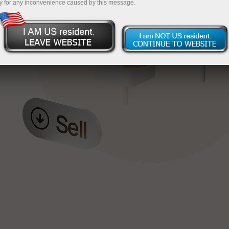
y for any inconvenience caused by this message.
য়