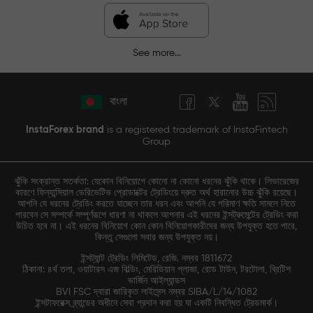
See more...
বাংলা
InstaForex brand
is a registered trademark of InstaFintech
Group
ঝুঁকি সংক্রান্ত সতর্কতা: যেকোন বিনিয়োগে কোনো না কোনো ধরনের ঝুঁকি থাকে। লিভারেজের
কারণে ফিন্যান্সিয়াল ডেরিভেটিভ প্রোডাক্টের ট্রেডিংয়ে দ্রুত অর্থ হারানোর উচ্চ ঝুঁকি রয়েছে।
আপনি যে ধরনের ট্রেডিং করতে যাচ্ছেন তার ধরন এবং আপনি যে পরিমাণ ক্ষতি সামলে নিতে
পারবেন সে সম্পর্কে সম্পূর্ণরূপে ধারণা না থাকলে আপনার এই ধরনের ইন্সট্রুমেন্টের ট্রেডিং করা
উচিত হবে না। এই ধরনের বিনিয়োগ কোন কোন বিনিয়োগকারীদের জন্য উপযুক্ত হতে পারে,
কিন্তু সেগুলো সবার জন্য উপযুক্ত নয়।
ইন্সট্যান্ট ট্রেডিং লিমিটেড, রেজি. নম্বর 1811672
ঠিকানা: ৪র্থ তলা, ওয়াটারস এজ বিল্ডিং, মেরিডিয়ান প্লাজা, রোড টাউন, টরটোলা, ব্রিটিশ
ভার্জিন আইল্যান্ডস
BVI FSC দ্বারা জারিকৃত লাইসেন্স নম্বর SIBA/L/14/1082
ইন্সটাফরেক্স ব্র্যান্ডের অধীনে সেবা প্রদান করা হয় যা একটি নিবন্ধিত ট্রেডমার্ক।