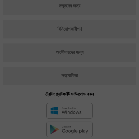
নতুনদের জন্য
বিনিয়োগকারীগণ
অংশীদারদের জন্য
সহযোগিতা
ট্রেডিং প্ল্যাটফর্মটি ডাউনলোড করুন