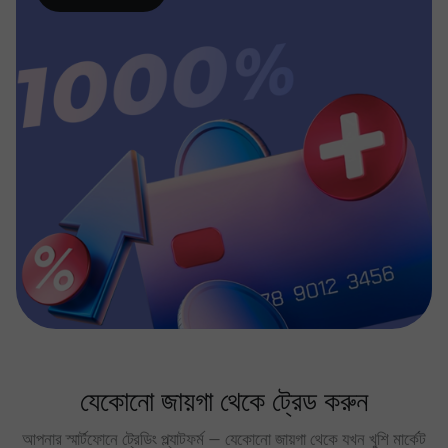
যেকোনো জায়গা থেকে ট্রেড করুন
আপনার স্মার্টফোনে ট্রেডিং প্ল্যাটফর্ম — যেকোনো জায়গা থেকে যখন খুশি মার্কেট