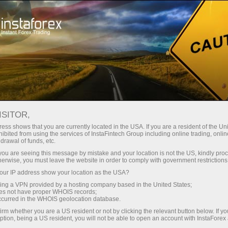
স্বল্প
স্প্রেড — বেশি মুনাফা
ISITOR,
ess shows that you are currently located in the USA. If you are a resident of the Uni
প্রতিটি ডিপোজিটে
ibited from using the services of InstaFintech Group including online trading, online
InstaForex-এর সাথে থেকে আপনি সত্যিকারের
drawal of funds, etc.
আকর্ষণীয় সুযোগ পাবেন: 1:5000 পর্যন্ত
30% বোনাস
k you are seeing this message by mistake and your location is not the US, kindly pro
লিভারেজ, মার্কেটের সেরা স্প্রেড ও কমিশন এবং
herwise, you must leave the website in order to comply with government restrictions
স্টক ও ইনডেক্স ট্রেডিংয়ের জন্য সুবিধাজনক
ur IP address show your location as the USA?
গতির
শর্তাবলী।
sing a VPN provided by a hosting company based in the United States;
oes not have proper WHOIS records;
পরিচয় ট্রেডিংয়ে এবং হাইওয়েতে পাওয়া যায়
occurred in the WHOIS geolocation database.
irm whether you are a US resident or not by clicking the relevant button below. If y
ption, being a US resident, you will not be able to open an account with InstaForex
আমরা এমন একটি বোনাস সিস্টেম তৈরি করেছি যা
আপনার ব্যক্তিগত উপহারের জ্যাকপট