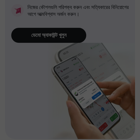
নিজের কৌশলগুলি পরিপক্ব করুন এবং সত্যিকারের বিনিয়োগের
আগে আত্মবিশ্বাস অর্জন করুন।
ডেমো অ্যাকাউন্ট খুলুন