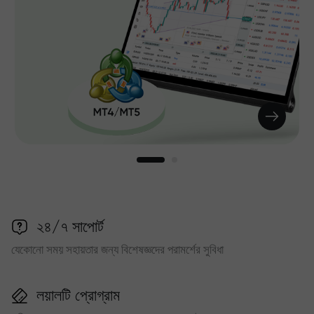
২৪/৭ সাপোর্ট
যেকোনো সময় সহায়তার জন্য বিশেষজ্ঞদের পরামর্শের সুবিধা
লয়ালটি প্রোগ্রাম