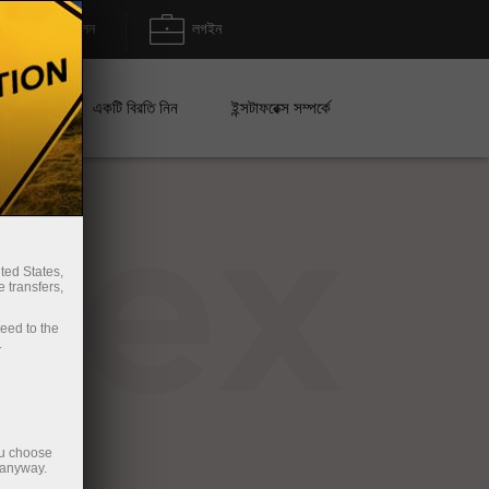
জমা/উত্তোলন
লগইন
েইন
একটি বিরতি নিন
ইন্সটাফরেক্স সম্পর্কে
rex
ted States,
 transfers,
ceed to the
.
ou choose
 anyway.