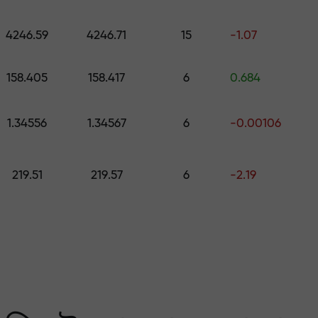
কোর্স ও ওয়েবিনার
পূর্বাভাস
500 মূল্যের উপহার বেছে নিন
স
4246.59
4246.71
15
-1.07
ং করুন — আমরা আপনার মুনাফ
158.405
158.417
6
0.684
1.34556
1.34567
6
-0.00106
219.51
219.57
6
-2.19
 মার্কেটের সবচেয়ে বেশি গ