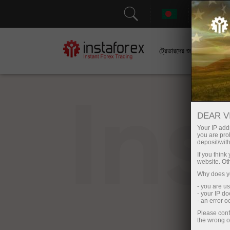
সহা
ট্রেডারদের জন্য
In
DEAR V
Your IP addr
you are proh
deposit/with
If you thin
website. Ot
Why does yo
- you are u
- your IP d
- an error 
Please conf
the wrong o