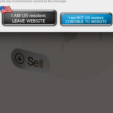
y for any inconvenience caused by this message.
য়