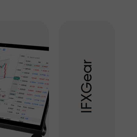
r
a
e
G
X
F
I