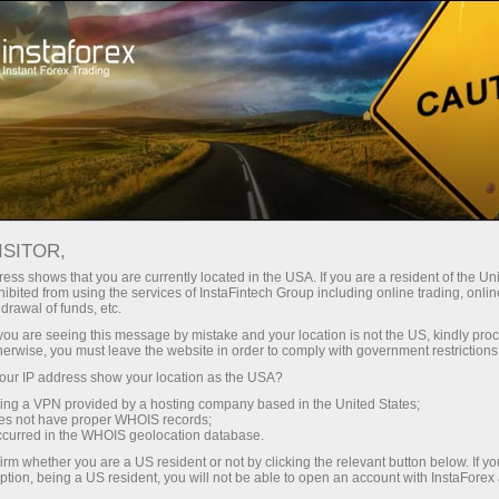
য়তা
তাৎক্ষণিক অ্যাকাউন্ট খোলা
ট্রেডিং প্ল্যাটফর্ম
নতুনদের জন্য
বিনিয়োগকারীদের জন্য
অংশীদারদের জন্য
ক্যাম্প
staFo
ISITOR,
ess shows that you are currently located in the USA. If you are a resident of the Uni
ibited from using the services of InstaFintech Group including online trading, online
drawal of funds, etc.
k you are seeing this message by mistake and your location is not the US, kindly pro
herwise, you must leave the website in order to comply with government restrictions
ur IP address show your location as the USA?
sing a VPN provided by a hosting company based in the United States;
oes not have proper WHOIS records;
occurred in the WHOIS geolocation database.
irm whether you are a US resident or not by clicking the relevant button below. If y
ption, being a US resident, you will not be able to open an account with InstaForex