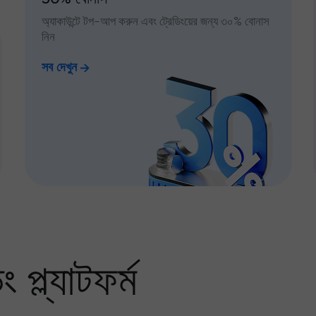
অ্যাকাউন্টে টপ-আপ করুন এবং ট্রেডিংয়ের জন্য ৩০% বোনাস
নিন
সব দেখুন
প্ল্যাটফর্ম