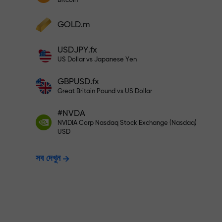
Bitcoin
আপনার মুনাফা বৃদ্ধি করুন
আপনার অ্যাকাউন্টে $333 ডিপোজিট করুন— $1,
ডিপোজিট করুন এবং আপনার ডিপোজিটের 1,000 গুণ বোনা
GOLD.m
নিন। X1000 কোনো টাইপিং মিসটেক নয়। ডিপোজিটের
পরিমাণ যত বেশি, গুণকের হার ততই বেশি।
ঝুঁকিমুক্তভাবে ট্রেডি
USDJPY.fx
US Dollar vs Japanese Yen
GBPUSD.fx
নিশ্চয়তা দিচ্ছি
Great Britain Pound vs US Dollar
#NVDA
X1000 পর্যন্ত বোনাস —
NVIDIA Corp Nasdaq Stock Exchange (Nasdaq)
USD
সব দেখুন
হার