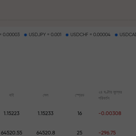
 0.00003
USDJPY = 0.001
USDCHF = 0.00004
USDCAD
হাইওয়েতে পাওয়া যায়
২৪ ঘণ্টায় মূল্যের
বাই
সেল
স্প্রেড
পরিবর্তন
র
1.15223
1.15233
16
-0.00308
ারের জ্যাকপট
অনলাইন কোর্স
FX.CO-এর অ্যানালিটি
শূন্য থেকে ট্রেডিং শিখুন — সব লেভেলের জন্য
ফরেক্স, ক্রিপ্টো ও ফিউচার্সের জ
64520.55
64520.8
25
-296.75