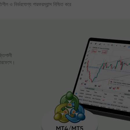
িতিশীল ও নির্ভরযোগ্য পারফরম্যান্স নিশ্চিত করে
ক্তিশালী
্টারফেসে।