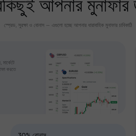
কিছুই আপনার মুনাফার 
স্প্রেড, সুরক্ষা ও বোনাস — এগুলো হচ্ছে আপনার ধারাবাহিক মুনাফার চাবিকাঠি
 মার্কেটে
ুনাফা করতে
30% বোনাস