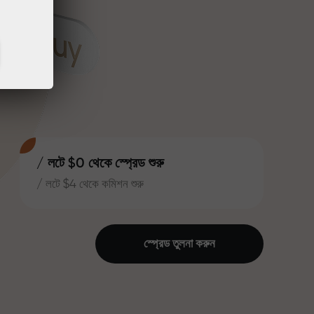
/ লটে $0 থেকে স্প্রেড শুরু
/ লটে $4 থেকে কমিশন শুরু
স্প্রেড তুলনা করুন