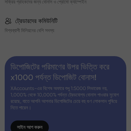
সক্রিয় গ্রাহকদের জন্য বোনাস ও প্রোমো ক্যাম্পেইন
ট্রেডারদের কমিউনিটি
বিশ্বব্যাপী মিলিয়নের বেশি সদস্য
ডিপোজিটের পরিমাণের উপর ভিত্তি করে
x1000 পর্যন্ত ডিপোজিট বোনাস!
XAccounts-এর বিশেষ অফারে শুধু 1:5000 লিভারেজ নয়,
1,000% থেকে 10,000% পর্যন্ত ট্রেডযোগ্য বোনাস পাওয়ার সুযোগ
রয়েছে, যাতে আপনি আপনার ডিপোজিটের চেয়ে বহু গুণ লোকসান পুষিয়ে
নিতে পারেন।
সাইন আপ করুন