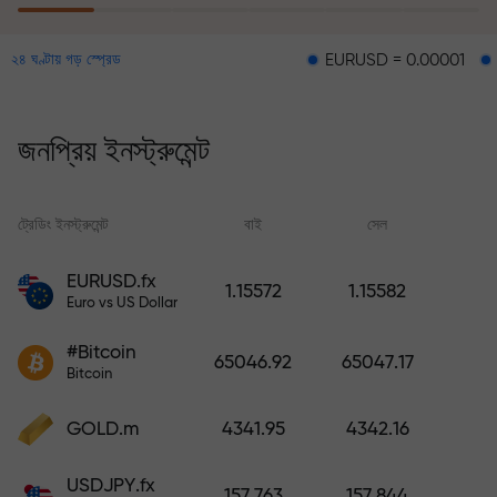
EURUSD = 0.00001
GBPUSD = 0.
২৪ ঘণ্টায় গড় স্প্রেড
ঝুঁকি থেকে সুরক্ষা কর্মসূচির মাধ্যমে আপনার
লোকসানের জন্য ক্ষতিপূরণ প্রদান করা হয় এবং ৬
মাসের মধ্যে মুনাফা তিনগুণ করার নিশ্চয়তা দেওয়া
জনপ্রিয় ইনস্ট্রুমেন্ট
হয়। নিশ্চিন্তে ট্রেডিং করুন — আপনার মূলধন
সুরক্ষিত থাকবে!
ট্রেডিং ইনস্ট্রুমেন্ট
বাই
সেল
স্
ডিপোজিট করুন এবং আপনার ডিপোজিটের 1,000
EURUSD.fx
1.15572
1.15582
গুণ বোনাস নিন। X1000 কোনো টাইপিং মিসটেক
Euro vs US Dollar
নয়। ডিপোজিটের পরিমাণ যত বেশি, গুণকের হার
#Bitcoin
ততই বেশি।
65046.92
65047.17
Bitcoin
GOLD.m
4341.95
4342.16
USDJPY.fx
157.763
157.844