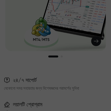
২৪/৭ সাপোর্ট
যেকোনো সময় সহায়তার জন্য বিশেষজ্ঞদের পরামর্শের সুবিধা
লয়ালটি প্রোগ্রাম