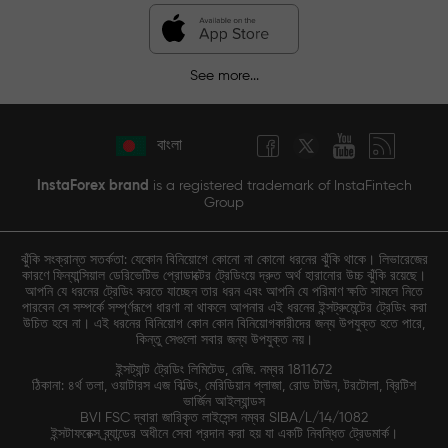
See more...
বাংলা
InstaForex brand
is a registered trademark of InstaFintech
Group
ঝুঁকি সংক্রান্ত সতর্কতা: যেকোন বিনিয়োগে কোনো না কোনো ধরনের ঝুঁকি থাকে। লিভারেজের
কারণে ফিন্যান্সিয়াল ডেরিভেটিভ প্রোডাক্টের ট্রেডিংয়ে দ্রুত অর্থ হারানোর উচ্চ ঝুঁকি রয়েছে।
আপনি যে ধরনের ট্রেডিং করতে যাচ্ছেন তার ধরন এবং আপনি যে পরিমাণ ক্ষতি সামলে নিতে
পারবেন সে সম্পর্কে সম্পূর্ণরূপে ধারণা না থাকলে আপনার এই ধরনের ইন্সট্রুমেন্টের ট্রেডিং করা
উচিত হবে না। এই ধরনের বিনিয়োগ কোন কোন বিনিয়োগকারীদের জন্য উপযুক্ত হতে পারে,
কিন্তু সেগুলো সবার জন্য উপযুক্ত নয়।
ইন্সট্যান্ট ট্রেডিং লিমিটেড, রেজি. নম্বর 1811672
ঠিকানা: ৪র্থ তলা, ওয়াটারস এজ বিল্ডিং, মেরিডিয়ান প্লাজা, রোড টাউন, টরটোলা, ব্রিটিশ
ভার্জিন আইল্যান্ডস
BVI FSC দ্বারা জারিকৃত লাইসেন্স নম্বর SIBA/L/14/1082
ইন্সটাফরেক্স ব্র্যান্ডের অধীনে সেবা প্রদান করা হয় যা একটি নিবন্ধিত ট্রেডমার্ক।