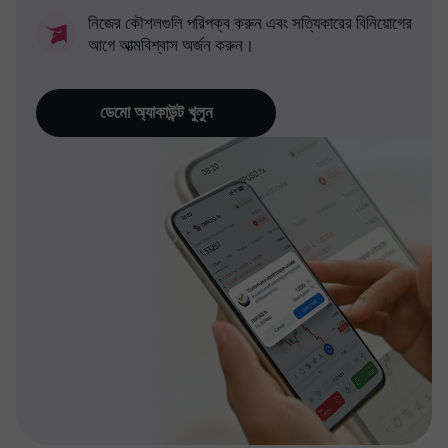
নিজের কৌশলগুলি পরিপক্ব করুন এবং সত্যিকারের বিনিয়োগের
আগে আত্মবিশ্বাস অর্জন করুন।
ডেমো অ্যাকাউন্ট খুলুন