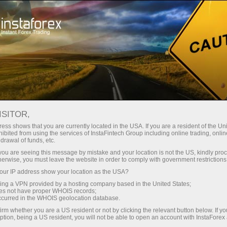
স্বল্প
স্প্রেড — বেশি মুনাফা
ISITOR,
ess shows that you are currently located in the USA. If you are a resident of the Uni
প্রতিটি ডিপোজিটে
ibited from using the services of InstaFintech Group including online trading, online
InstaForex-এর সাথে থেকে আপনি সত্যিকারের
drawal of funds, etc.
আকর্ষণীয় সুযোগ পাবেন: 1:5000 পর্যন্ত
30% বোনাস
k you are seeing this message by mistake and your location is not the US, kindly pro
লিভারেজ, মার্কেটের সেরা স্প্রেড ও কমিশন এবং
herwise, you must leave the website in order to comply with government restrictions
স্টক ও ইনডেক্স ট্রেডিংয়ের জন্য সুবিধাজনক
ur IP address show your location as the USA?
গতির
শর্তাবলী।
sing a VPN provided by a hosting company based in the United States;
oes not have proper WHOIS records;
পরিচয় ট্রেডিংয়ে এবং হাইওয়েতে পাওয়া যায়
occurred in the WHOIS geolocation database.
irm whether you are a US resident or not by clicking the relevant button below. If y
ption, being a US resident, you will not be able to open an account with InstaForex
আমরা এমন একটি বোনাস সিস্টেম তৈরি করেছি যা
আপনার ব্যক্তিগত উপহারের জ্যাকপট