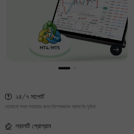
২৪/৭ সাপোর্ট
যেকোনো সময় সহায়তার জন্য বিশেষজ্ঞদের পরামর্শের সুবিধা
লয়ালটি প্রোগ্রাম