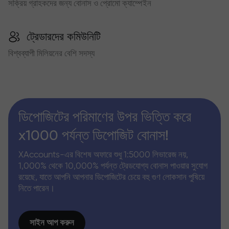
সক্রিয় গ্রাহকদের জন্য বোনাস ও প্রোমো ক্যাম্পেইন
ট্রেডারদের কমিউনিটি
বিশ্বব্যাপী মিলিয়নের বেশি সদস্য
ডিপোজিটের পরিমাণের উপর ভিত্তি করে
x1000 পর্যন্ত ডিপোজিট বোনাস!
XAccounts-এর বিশেষ অফারে শুধু 1:5000 লিভারেজ নয়,
1,000% থেকে 10,000% পর্যন্ত ট্রেডযোগ্য বোনাস পাওয়ার সুযোগ
রয়েছে, যাতে আপনি আপনার ডিপোজিটের চেয়ে বহু গুণ লোকসান পুষিয়ে
নিতে পারেন।
সাইন আপ করুন