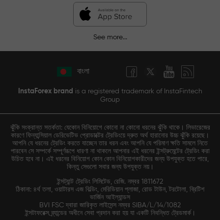
See more...
বাংলা
InstaForex brand
is a registered trademark of InstaFintech
Group
ঝুঁকি সংক্রান্ত সতর্কতা: যেকোন বিনিয়োগে কোনো না কোনো ধরনের ঝুঁকি থাকে। লিভারেজের
কারণে ফিন্যান্সিয়াল ডেরিভেটিভ প্রোডাক্টের ট্রেডিংয়ে দ্রুত অর্থ হারানোর উচ্চ ঝুঁকি রয়েছে।
আপনি যে ধরনের ট্রেডিং করতে যাচ্ছেন তার ধরন এবং আপনি যে পরিমাণ ক্ষতি সামলে নিতে
পারবেন সে সম্পর্কে সম্পূর্ণরূপে ধারণা না থাকলে আপনার এই ধরনের ইন্সট্রুমেন্টের ট্রেডিং করা
উচিত হবে না। এই ধরনের বিনিয়োগ কোন কোন বিনিয়োগকারীদের জন্য উপযুক্ত হতে পারে,
কিন্তু সেগুলো সবার জন্য উপযুক্ত নয়।
ইন্সট্যান্ট ট্রেডিং লিমিটেড, রেজি. নম্বর 1811672
ঠিকানা: ৪র্থ তলা, ওয়াটারস এজ বিল্ডিং, মেরিডিয়ান প্লাজা, রোড টাউন, টরটোলা, ব্রিটিশ
ভার্জিন আইল্যান্ডস
BVI FSC দ্বারা জারিকৃত লাইসেন্স নম্বর SIBA/L/14/1082
ইন্সটাফরেক্স ব্র্যান্ডের অধীনে সেবা প্রদান করা হয় যা একটি নিবন্ধিত ট্রেডমার্ক।