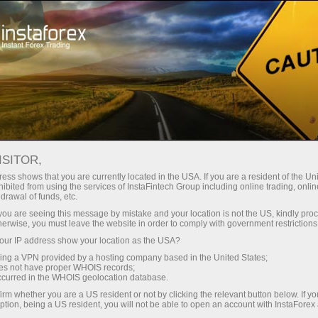
স্বল্প
স্প্রেড — বেশি মুনাফা
ISITOR,
ess shows that you are currently located in the USA. If you are a resident of the Uni
প্রতিটি ডিপোজিটে
ibited from using the services of InstaFintech Group including online trading, online
InstaForex-এর সাথে থেকে আপনি সত্যিকারের
drawal of funds, etc.
আকর্ষণীয় সুযোগ পাবেন: 1:5000 পর্যন্ত
30% বোনাস
k you are seeing this message by mistake and your location is not the US, kindly pro
লিভারেজ, মার্কেটের সেরা স্প্রেড ও কমিশন এবং
herwise, you must leave the website in order to comply with government restrictions
স্টক ও ইনডেক্স ট্রেডিংয়ের জন্য সুবিধাজনক
ur IP address show your location as the USA?
গতির
শর্তাবলী।
sing a VPN provided by a hosting company based in the United States;
oes not have proper WHOIS records;
পরিচয় ট্রেডিংয়ে এবং হাইওয়েতে পাওয়া যায়
occurred in the WHOIS geolocation database.
irm whether you are a US resident or not by clicking the relevant button below. If y
ption, being a US resident, you will not be able to open an account with InstaForex
আমরা এমন একটি বোনাস সিস্টেম তৈরি করেছি যা
আপনার ব্যক্তিগত উপহারের জ্যাকপট