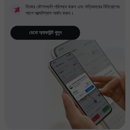
নিজের কৌশলগুলি পরিপক্ব করুন এবং সত্যিকারের বিনিয়োগের
আগে আত্মবিশ্বাস অর্জন করুন।
ডেমো অ্যাকাউন্ট খুলুন