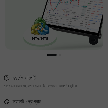
২৪/৭ সাপোর্ট
যেকোনো সময় সহায়তার জন্য বিশেষজ্ঞদের পরামর্শের সুবিধা
লয়ালটি প্রোগ্রাম