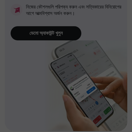
নিজের কৌশলগুলি পরিপক্ব করুন এবং সত্যিকারের বিনিয়োগের
আগে আত্মবিশ্বাস অর্জন করুন।
ডেমো অ্যাকাউন্ট খুলুন