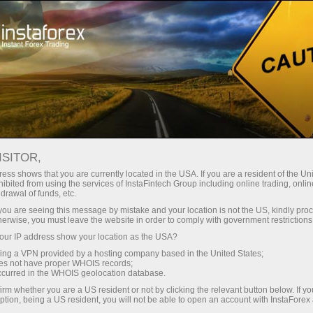
স্বল্প
স্প্রেড — বেশি মুনাফা
ISITOR,
ess shows that you are currently located in the USA. If you are a resident of the Uni
প্রতিটি ডিপোজিটে
ibited from using the services of InstaFintech Group including online trading, online
InstaForex-এর সাথে থেকে আপনি সত্যিকারের
drawal of funds, etc.
আকর্ষণীয় সুযোগ পাবেন: 1:5000 পর্যন্ত
30% বোনাস
k you are seeing this message by mistake and your location is not the US, kindly pro
লিভারেজ, মার্কেটের সেরা স্প্রেড ও কমিশন এবং
herwise, you must leave the website in order to comply with government restrictions
স্টক ও ইনডেক্স ট্রেডিংয়ের জন্য সুবিধাজনক
ur IP address show your location as the USA?
গতির
শর্তাবলী।
sing a VPN provided by a hosting company based in the United States;
oes not have proper WHOIS records;
পরিচয় ট্রেডিংয়ে এবং হাইওয়েতে পাওয়া যায়
occurred in the WHOIS geolocation database.
irm whether you are a US resident or not by clicking the relevant button below. If y
ption, being a US resident, you will not be able to open an account with InstaForex
আমরা এমন একটি বোনাস সিস্টেম তৈরি করেছি যা
আপনার ব্যক্তিগত উপহারের জ্যাকপট