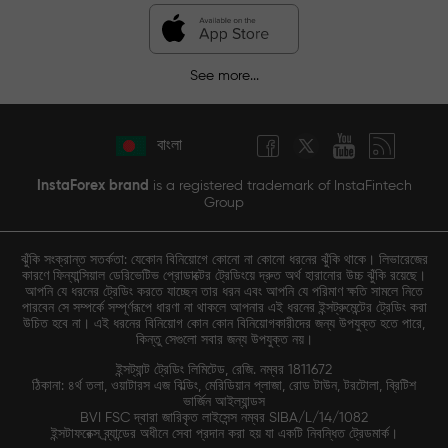
See more...
বাংলা
InstaForex brand
is a registered trademark of InstaFintech
Group
ঝুঁকি সংক্রান্ত সতর্কতা: যেকোন বিনিয়োগে কোনো না কোনো ধরনের ঝুঁকি থাকে। লিভারেজের
কারণে ফিন্যান্সিয়াল ডেরিভেটিভ প্রোডাক্টের ট্রেডিংয়ে দ্রুত অর্থ হারানোর উচ্চ ঝুঁকি রয়েছে।
আপনি যে ধরনের ট্রেডিং করতে যাচ্ছেন তার ধরন এবং আপনি যে পরিমাণ ক্ষতি সামলে নিতে
পারবেন সে সম্পর্কে সম্পূর্ণরূপে ধারণা না থাকলে আপনার এই ধরনের ইন্সট্রুমেন্টের ট্রেডিং করা
উচিত হবে না। এই ধরনের বিনিয়োগ কোন কোন বিনিয়োগকারীদের জন্য উপযুক্ত হতে পারে,
কিন্তু সেগুলো সবার জন্য উপযুক্ত নয়।
ইন্সট্যান্ট ট্রেডিং লিমিটেড, রেজি. নম্বর 1811672
ঠিকানা: ৪র্থ তলা, ওয়াটারস এজ বিল্ডিং, মেরিডিয়ান প্লাজা, রোড টাউন, টরটোলা, ব্রিটিশ
ভার্জিন আইল্যান্ডস
BVI FSC দ্বারা জারিকৃত লাইসেন্স নম্বর SIBA/L/14/1082
ইন্সটাফরেক্স ব্র্যান্ডের অধীনে সেবা প্রদান করা হয় যা একটি নিবন্ধিত ট্রেডমার্ক।