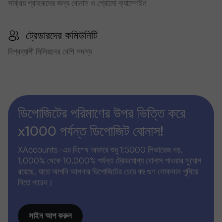
সক্রিয় গ্রাহকদের জন্য বোনাস ও প্রোমো ক্যাম্পেইন
ট্রেডারদের কমিউনিটি
বিশ্বব্যাপী মিলিয়নের বেশি সদস্য
ডিপোজিটের পরিমাণের উপর ভিত্তি করে
x1000 পর্যন্ত ডিপোজিট বোনাস!
XAccounts-এর বিশেষ অফারে শুধু 1:5000 লিভারেজ নয়,
1,000% থেকে 10,000% পর্যন্ত ট্রেডযোগ্য বোনাস পাওয়ার সুযোগ
রয়েছে, যাতে আপনি আপনার ডিপোজিটের চেয়ে বহু গুণ লোকসান পুষিয়ে
নিতে পারেন।
সাইন আপ করুন