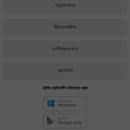
নতুনদের জন্য
বিনিয়োগকারীগণ
অংশীদারদের জন্য
সহযোগিতা
ট্রেডিং প্ল্যাটফর্মটি ডাউনলোড করুন