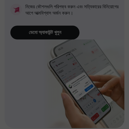
নিজের কৌশলগুলি পরিপক্ব করুন এবং সত্যিকারের বিনিয়োগের
আগে আত্মবিশ্বাস অর্জন করুন।
ডেমো অ্যাকাউন্ট খুলুন