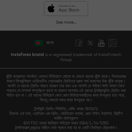
See more...
বাংলা
InstaForex brand
is a registered trademark of InstaFintech
Group
ঝুঁকি সংক্রান্ত সতর্কতা: যেকোন বিনিয়োগে কোনো না কোনো ধরনের ঝুঁকি থাকে। লিভারেজের
কারণে ফিন্যান্সিয়াল ডেরিভেটিভ প্রোডাক্টের ট্রেডিংয়ে দ্রুত অর্থ হারানোর উচ্চ ঝুঁকি রয়েছে।
আপনি যে ধরনের ট্রেডিং করতে যাচ্ছেন তার ধরন এবং আপনি যে পরিমাণ ক্ষতি সামলে নিতে
পারবেন সে সম্পর্কে সম্পূর্ণরূপে ধারণা না থাকলে আপনার এই ধরনের ইন্সট্রুমেন্টের ট্রেডিং করা
উচিত হবে না। এই ধরনের বিনিয়োগ কোন কোন বিনিয়োগকারীদের জন্য উপযুক্ত হতে পারে,
কিন্তু সেগুলো সবার জন্য উপযুক্ত নয়।
ইন্সট্যান্ট ট্রেডিং লিমিটেড, রেজি. নম্বর 1811672
ঠিকানা: ৪র্থ তলা, ওয়াটারস এজ বিল্ডিং, মেরিডিয়ান প্লাজা, রোড টাউন, টরটোলা, ব্রিটিশ
ভার্জিন আইল্যান্ডস
BVI FSC দ্বারা জারিকৃত লাইসেন্স নম্বর SIBA/L/14/1082
ইন্সটাফরেক্স ব্র্যান্ডের অধীনে সেবা প্রদান করা হয় যা একটি নিবন্ধিত ট্রেডমার্ক।