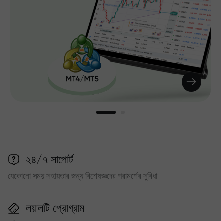
২৪/৭ সাপোর্ট
যেকোনো সময় সহায়তার জন্য বিশেষজ্ঞদের পরামর্শের সুবিধা
লয়ালটি প্রোগ্রাম