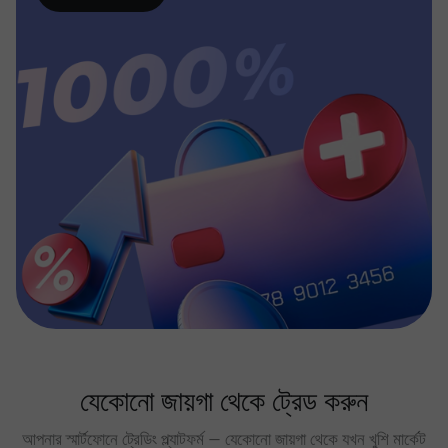
যেকোনো জায়গা থেকে ট্রেড করুন
আপনার স্মার্টফোনে ট্রেডিং প্ল্যাটফর্ম — যেকোনো জায়গা থেকে যখন খুশি মার্কেট