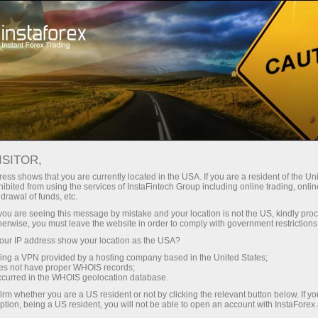
স্বল্প
স্প্রেড — বেশি মুনাফা
ISITOR,
ess shows that you are currently located in the USA. If you are a resident of the Uni
প্রতিটি ডিপোজিটে
ibited from using the services of InstaFintech Group including online trading, online
InstaForex-এর সাথে থেকে আপনি সত্যিকারের
drawal of funds, etc.
আকর্ষণীয় সুযোগ পাবেন: 1:5000 পর্যন্ত
30% বোনাস
k you are seeing this message by mistake and your location is not the US, kindly pro
লিভারেজ, মার্কেটের সেরা স্প্রেড ও কমিশন এবং
herwise, you must leave the website in order to comply with government restrictions
স্টক ও ইনডেক্স ট্রেডিংয়ের জন্য সুবিধাজনক
ur IP address show your location as the USA?
গতির
শর্তাবলী।
sing a VPN provided by a hosting company based in the United States;
oes not have proper WHOIS records;
পরিচয় ট্রেডিংয়ে এবং হাইওয়েতে পাওয়া যায়
occurred in the WHOIS geolocation database.
irm whether you are a US resident or not by clicking the relevant button below. If y
ption, being a US resident, you will not be able to open an account with InstaForex
আমরা এমন একটি বোনাস সিস্টেম তৈরি করেছি যা
আপনার ব্যক্তিগত উপহারের জ্যাকপট