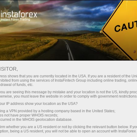
স্বল্প
স্প্রেড — বেশি মুনাফা
ISITOR,
ess shows that you are currently located in the USA. If you are a resident of the Uni
প্রতিটি ডিপোজিটে
ibited from using the services of InstaFintech Group including online trading, online
InstaForex-এর সাথে থেকে আপনি সত্যিকারের
drawal of funds, etc.
আকর্ষণীয় সুযোগ পাবেন: 1:5000 পর্যন্ত
30% বোনাস
k you are seeing this message by mistake and your location is not the US, kindly pro
লিভারেজ, মার্কেটের সেরা স্প্রেড ও কমিশন এবং
herwise, you must leave the website in order to comply with government restrictions
স্টক ও ইনডেক্স ট্রেডিংয়ের জন্য সুবিধাজনক
ur IP address show your location as the USA?
গতির
শর্তাবলী।
sing a VPN provided by a hosting company based in the United States;
oes not have proper WHOIS records;
পরিচয় ট্রেডিংয়ে এবং হাইওয়েতে পাওয়া যায়
occurred in the WHOIS geolocation database.
irm whether you are a US resident or not by clicking the relevant button below. If y
ption, being a US resident, you will not be able to open an account with InstaForex
আমরা এমন একটি বোনাস সিস্টেম তৈরি করেছি যা
আপনার ব্যক্তিগত উপহারের জ্যাকপট