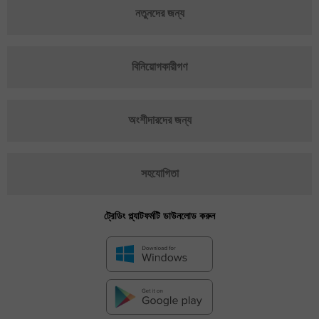
নতুনদের জন্য
বিনিয়োগকারীগণ
অংশীদারদের জন্য
সহযোগিতা
ট্রেডিং প্ল্যাটফর্মটি ডাউনলোড করুন