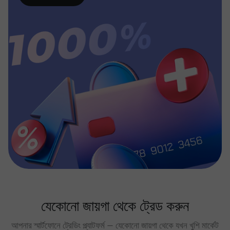
যেকোনো জায়গা থেকে ট্রেড করুন
আপনার স্মার্টফোনে ট্রেডিং প্ল্যাটফর্ম — যেকোনো জায়গা থেকে যখন খুশি মার্কেট