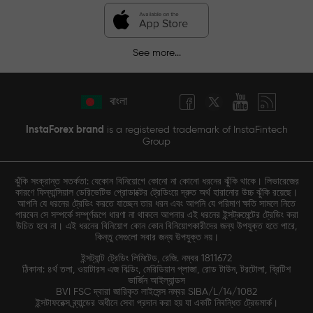
See more...
বাংলা
InstaForex brand
is a registered trademark of InstaFintech
Group
ঝুঁকি সংক্রান্ত সতর্কতা: যেকোন বিনিয়োগে কোনো না কোনো ধরনের ঝুঁকি থাকে। লিভারেজের
কারণে ফিন্যান্সিয়াল ডেরিভেটিভ প্রোডাক্টের ট্রেডিংয়ে দ্রুত অর্থ হারানোর উচ্চ ঝুঁকি রয়েছে।
আপনি যে ধরনের ট্রেডিং করতে যাচ্ছেন তার ধরন এবং আপনি যে পরিমাণ ক্ষতি সামলে নিতে
পারবেন সে সম্পর্কে সম্পূর্ণরূপে ধারণা না থাকলে আপনার এই ধরনের ইন্সট্রুমেন্টের ট্রেডিং করা
উচিত হবে না। এই ধরনের বিনিয়োগ কোন কোন বিনিয়োগকারীদের জন্য উপযুক্ত হতে পারে,
কিন্তু সেগুলো সবার জন্য উপযুক্ত নয়।
ইন্সট্যান্ট ট্রেডিং লিমিটেড, রেজি. নম্বর 1811672
ঠিকানা: ৪র্থ তলা, ওয়াটারস এজ বিল্ডিং, মেরিডিয়ান প্লাজা, রোড টাউন, টরটোলা, ব্রিটিশ
ভার্জিন আইল্যান্ডস
BVI FSC দ্বারা জারিকৃত লাইসেন্স নম্বর SIBA/L/14/1082
ইন্সটাফরেক্স ব্র্যান্ডের অধীনে সেবা প্রদান করা হয় যা একটি নিবন্ধিত ট্রেডমার্ক।