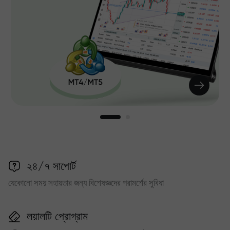
২৪/৭ সাপোর্ট
যেকোনো সময় সহায়তার জন্য বিশেষজ্ঞদের পরামর্শের সুবিধা
লয়ালটি প্রোগ্রাম