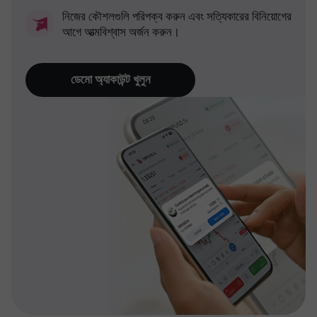
নিজের কৌশলগুলি পরিপক্ব করুন এবং সত্যিকারের বিনিয়োগের
আগে আত্মবিশ্বাস অর্জন করুন।
ডেমো অ্যাকাউন্ট খুলুন