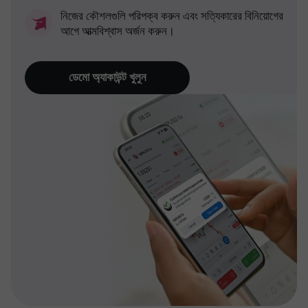
নিজের কৌশলগুলি পরিপক্ব করুন এবং সত্যিকারের বিনিয়োগের
আগে আত্মবিশ্বাস অর্জন করুন।
ডেমো অ্যাকাউন্ট খুলুন