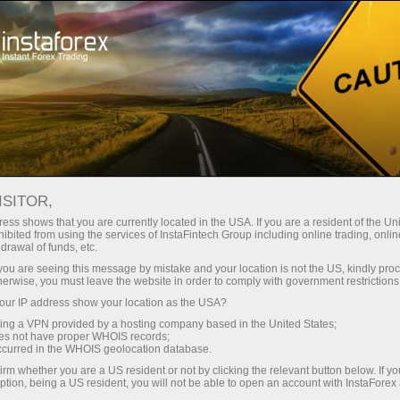
স্বল্প
স্প্রেড — বেশি মুনাফা
ISITOR,
ess shows that you are currently located in the USA. If you are a resident of the Uni
প্রতিটি ডিপোজিটে
ibited from using the services of InstaFintech Group including online trading, online
InstaForex-এর সাথে থেকে আপনি সত্যিকারের
drawal of funds, etc.
আকর্ষণীয় সুযোগ পাবেন: 1:5000 পর্যন্ত
30% বোনাস
k you are seeing this message by mistake and your location is not the US, kindly pro
লিভারেজ, মার্কেটের সেরা স্প্রেড ও কমিশন এবং
herwise, you must leave the website in order to comply with government restrictions
স্টক ও ইনডেক্স ট্রেডিংয়ের জন্য সুবিধাজনক
ur IP address show your location as the USA?
গতির
শর্তাবলী।
sing a VPN provided by a hosting company based in the United States;
oes not have proper WHOIS records;
পরিচয় ট্রেডিংয়ে এবং হাইওয়েতে পাওয়া যায়
occurred in the WHOIS geolocation database.
irm whether you are a US resident or not by clicking the relevant button below. If y
ption, being a US resident, you will not be able to open an account with InstaForex
আমরা এমন একটি বোনাস সিস্টেম তৈরি করেছি যা
আপনার ব্যক্তিগত উপহারের জ্যাকপট