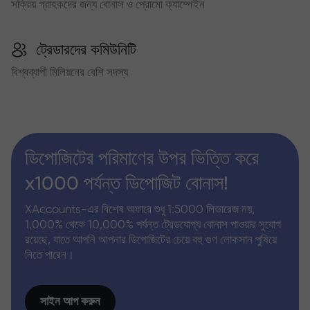
সক্রিয় গ্রাহকদের জন্য বোনাস ও প্রোমো ক্যাম্পেইন
ট্রেডারদের কমিউনিটি
বিশ্বব্যাপী মিলিয়নের বেশি সদস্য
ডিপোজিটের পরিমাণের উপর ভিত্তি করে
x1000 পর্যন্ত ডিপোজিট বোনাস!
XAccounts-এর বিশেষ অফারে শুধু 1:5000 লিভারেজ নয়,
1,000% থেকে 10,000% পর্যন্ত ট্রেডযোগ্য বোনাস পাওয়ার সুযোগ
রয়েছে, যাতে আপনি আপনার ডিপোজিটের চেয়ে বহু গুণ লোকসান পুষিয়ে
নিতে পারেন।
সাইন আপ করুন