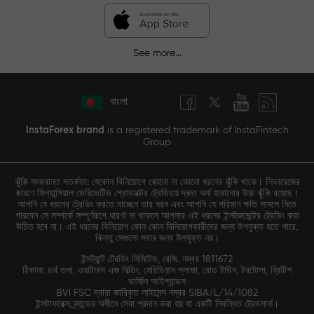
See more...
বাংলা
InstaForex brand
is a registered trademark of InstaFintech
Group
ঝুঁকি সংক্রান্ত সতর্কতা: যেকোন বিনিয়োগে কোনো না কোনো ধরনের ঝুঁকি থাকে। লিভারেজের
কারণে ফিন্যান্সিয়াল ডেরিভেটিভ প্রোডাক্টের ট্রেডিংয়ে দ্রুত অর্থ হারানোর উচ্চ ঝুঁকি রয়েছে।
আপনি যে ধরনের ট্রেডিং করতে যাচ্ছেন তার ধরন এবং আপনি যে পরিমাণ ক্ষতি সামলে নিতে
পারবেন সে সম্পর্কে সম্পূর্ণরূপে ধারণা না থাকলে আপনার এই ধরনের ইন্সট্রুমেন্টের ট্রেডিং করা
উচিত হবে না। এই ধরনের বিনিয়োগ কোন কোন বিনিয়োগকারীদের জন্য উপযুক্ত হতে পারে,
কিন্তু সেগুলো সবার জন্য উপযুক্ত নয়।
ইন্সট্যান্ট ট্রেডিং লিমিটেড, রেজি. নম্বর 1811672
ঠিকানা: ৪র্থ তলা, ওয়াটারস এজ বিল্ডিং, মেরিডিয়ান প্লাজা, রোড টাউন, টরটোলা, ব্রিটিশ
ভার্জিন আইল্যান্ডস
BVI FSC দ্বারা জারিকৃত লাইসেন্স নম্বর SIBA/L/14/1082
ইন্সটাফরেক্স ব্র্যান্ডের অধীনে সেবা প্রদান করা হয় যা একটি নিবন্ধিত ট্রেডমার্ক।