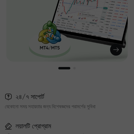
২৪/৭ সাপোর্ট
যেকোনো সময় সহায়তার জন্য বিশেষজ্ঞদের পরামর্শের সুবিধা
লয়ালটি প্রোগ্রাম