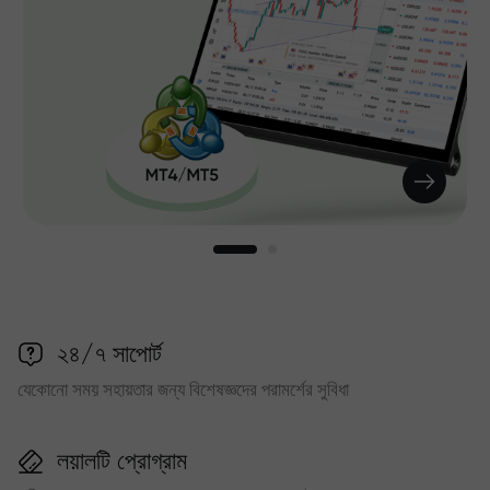
২৪/৭ সাপোর্ট
যেকোনো সময় সহায়তার জন্য বিশেষজ্ঞদের পরামর্শের সুবিধা
লয়ালটি প্রোগ্রাম