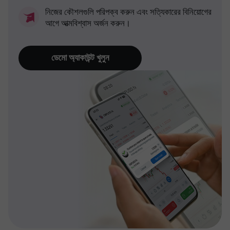
নিজের কৌশলগুলি পরিপক্ব করুন এবং সত্যিকারের বিনিয়োগের
আগে আত্মবিশ্বাস অর্জন করুন।
ডেমো অ্যাকাউন্ট খুলুন