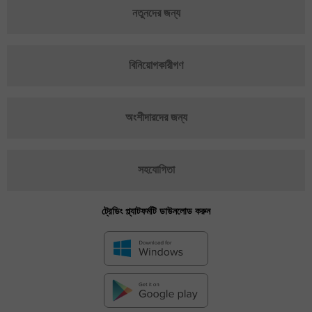
নতুনদের জন্য
বিনিয়োগকারীগণ
অংশীদারদের জন্য
সহযোগিতা
ট্রেডিং প্ল্যাটফর্মটি ডাউনলোড করুন