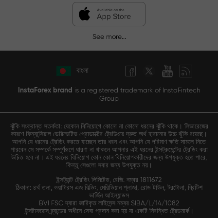
See more...
বাংলা
InstaForex brand
is a registered trademark of InstaFintech
Group
ঝুঁকি সংক্রান্ত সতর্কতা: যেকোন বিনিয়োগে কোনো না কোনো ধরনের ঝুঁকি থাকে। লিভারেজের
কারণে ফিন্যান্সিয়াল ডেরিভেটিভ প্রোডাক্টের ট্রেডিংয়ে দ্রুত অর্থ হারানোর উচ্চ ঝুঁকি রয়েছে।
আপনি যে ধরনের ট্রেডিং করতে যাচ্ছেন তার ধরন এবং আপনি যে পরিমাণ ক্ষতি সামলে নিতে
পারবেন সে সম্পর্কে সম্পূর্ণরূপে ধারণা না থাকলে আপনার এই ধরনের ইন্সট্রুমেন্টের ট্রেডিং করা
উচিত হবে না। এই ধরনের বিনিয়োগ কোন কোন বিনিয়োগকারীদের জন্য উপযুক্ত হতে পারে,
কিন্তু সেগুলো সবার জন্য উপযুক্ত নয়।
ইন্সট্যান্ট ট্রেডিং লিমিটেড, রেজি. নম্বর 1811672
ঠিকানা: ৪র্থ তলা, ওয়াটারস এজ বিল্ডিং, মেরিডিয়ান প্লাজা, রোড টাউন, টরটোলা, ব্রিটিশ
ভার্জিন আইল্যান্ডস
BVI FSC দ্বারা জারিকৃত লাইসেন্স নম্বর SIBA/L/14/1082
ইন্সটাফরেক্স ব্র্যান্ডের অধীনে সেবা প্রদান করা হয় যা একটি নিবন্ধিত ট্রেডমার্ক।