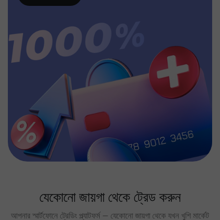
যেকোনো জায়গা থেকে ট্রেড করুন
আপনার স্মার্টফোনে ট্রেডিং প্ল্যাটফর্ম — যেকোনো জায়গা থেকে যখন খুশি মার্কেট