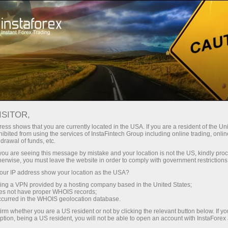
স্বল্প
স্প্রেড — বেশি মুনাফা
ISITOR,
ess shows that you are currently located in the USA. If you are a resident of the Uni
প্রতিটি ডিপোজিটে
ibited from using the services of InstaFintech Group including online trading, online
InstaForex-এর সাথে থেকে আপনি সত্যিকারের
drawal of funds, etc.
আকর্ষণীয় সুযোগ পাবেন: 1:5000 পর্যন্ত
30% বোনাস
k you are seeing this message by mistake and your location is not the US, kindly pro
লিভারেজ, মার্কেটের সেরা স্প্রেড ও কমিশন এবং
herwise, you must leave the website in order to comply with government restrictions
স্টক ও ইনডেক্স ট্রেডিংয়ের জন্য সুবিধাজনক
ur IP address show your location as the USA?
গতির
শর্তাবলী।
sing a VPN provided by a hosting company based in the United States;
oes not have proper WHOIS records;
পরিচয় ট্রেডিংয়ে এবং হাইওয়েতে পাওয়া যায়
occurred in the WHOIS geolocation database.
irm whether you are a US resident or not by clicking the relevant button below. If y
ption, being a US resident, you will not be able to open an account with InstaForex
আমরা এমন একটি বোনাস সিস্টেম তৈরি করেছি যা
আপনার ব্যক্তিগত উপহারের জ্যাকপট