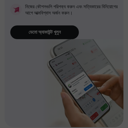
নিজের কৌশলগুলি পরিপক্ব করুন এবং সত্যিকারের বিনিয়োগের
আগে আত্মবিশ্বাস অর্জন করুন।
ডেমো অ্যাকাউন্ট খুলুন