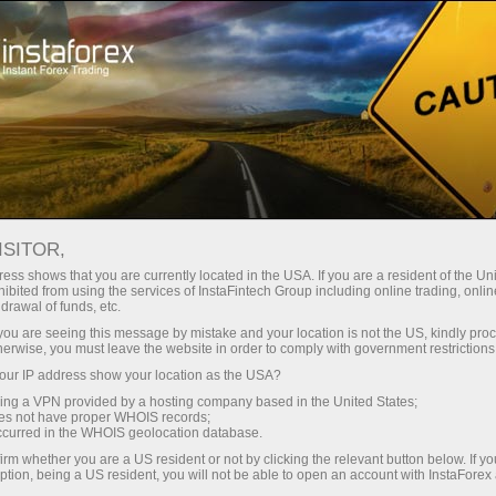
স্বল্প
স্প্রেড — বেশি মুনাফা
ISITOR,
ess shows that you are currently located in the USA. If you are a resident of the Uni
প্রতিটি ডিপোজিটে
ibited from using the services of InstaFintech Group including online trading, online
InstaForex-এর সাথে থেকে আপনি সত্যিকারের
drawal of funds, etc.
আকর্ষণীয় সুযোগ পাবেন: 1:5000 পর্যন্ত
30% বোনাস
k you are seeing this message by mistake and your location is not the US, kindly pro
লিভারেজ, মার্কেটের সেরা স্প্রেড ও কমিশন এবং
herwise, you must leave the website in order to comply with government restrictions
স্টক ও ইনডেক্স ট্রেডিংয়ের জন্য সুবিধাজনক
ur IP address show your location as the USA?
গতির
শর্তাবলী।
sing a VPN provided by a hosting company based in the United States;
oes not have proper WHOIS records;
পরিচয় ট্রেডিংয়ে এবং হাইওয়েতে পাওয়া যায়
occurred in the WHOIS geolocation database.
irm whether you are a US resident or not by clicking the relevant button below. If y
ption, being a US resident, you will not be able to open an account with InstaForex
আমরা এমন একটি বোনাস সিস্টেম তৈরি করেছি যা
আপনার ব্যক্তিগত উপহারের জ্যাকপট