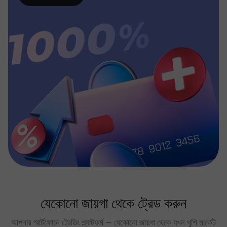
যেকোনো জায়গা থেকে ট্রেড করুন
আপনার স্মার্টফোনে ট্রেডিং প্ল্যাটফর্ম — যেকোনো জায়গা থেকে যখন খুশি মার্কেট