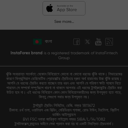
See more...
বাংলা
InstaForex brand
is a registered trademark of InstaFintech
Group
ঝুঁকি সংক্রান্ত সতর্কতা: যেকোন বিনিয়োগে কোনো না কোনো ধরনের ঝুঁকি থাকে। লিভারেজের
কারণে ফিন্যান্সিয়াল ডেরিভেটিভ প্রোডাক্টের ট্রেডিংয়ে দ্রুত অর্থ হারানোর উচ্চ ঝুঁকি রয়েছে।
আপনি যে ধরনের ট্রেডিং করতে যাচ্ছেন তার ধরন এবং আপনি যে পরিমাণ ক্ষতি সামলে নিতে
পারবেন সে সম্পর্কে সম্পূর্ণরূপে ধারণা না থাকলে আপনার এই ধরনের ইন্সট্রুমেন্টের ট্রেডিং করা
উচিত হবে না। এই ধরনের বিনিয়োগ কোন কোন বিনিয়োগকারীদের জন্য উপযুক্ত হতে পারে,
কিন্তু সেগুলো সবার জন্য উপযুক্ত নয়।
ইন্সট্যান্ট ট্রেডিং লিমিটেড, রেজি. নম্বর 1811672
ঠিকানা: ৪র্থ তলা, ওয়াটারস এজ বিল্ডিং, মেরিডিয়ান প্লাজা, রোড টাউন, টরটোলা, ব্রিটিশ
ভার্জিন আইল্যান্ডস
BVI FSC দ্বারা জারিকৃত লাইসেন্স নম্বর SIBA/L/14/1082
ইন্সটাফরেক্স ব্র্যান্ডের অধীনে সেবা প্রদান করা হয় যা একটি নিবন্ধিত ট্রেডমার্ক।