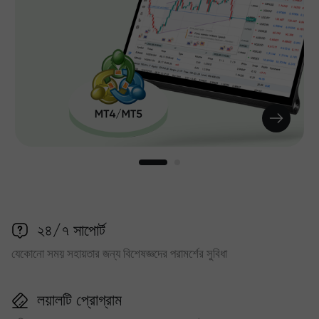
২৪/৭ সাপোর্ট
যেকোনো সময় সহায়তার জন্য বিশেষজ্ঞদের পরামর্শের সুবিধা
লয়ালটি প্রোগ্রাম