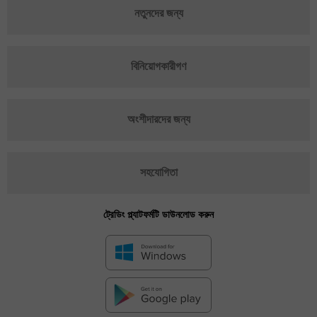
নতুনদের জন্য
বিনিয়োগকারীগণ
অংশীদারদের জন্য
সহযোগিতা
ট্রেডিং প্ল্যাটফর্মটি ডাউনলোড করুন