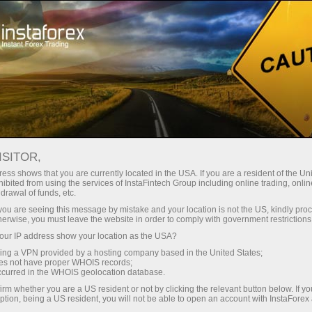
স্বল্প
স্প্রেড — বেশি মুনাফা
ISITOR,
ess shows that you are currently located in the USA. If you are a resident of the Uni
প্রতিটি ডিপোজিটে
ibited from using the services of InstaFintech Group including online trading, online
InstaForex-এর সাথে থেকে আপনি সত্যিকারের
drawal of funds, etc.
আকর্ষণীয় সুযোগ পাবেন: 1:5000 পর্যন্ত
30% বোনাস
k you are seeing this message by mistake and your location is not the US, kindly pro
লিভারেজ, মার্কেটের সেরা স্প্রেড ও কমিশন এবং
herwise, you must leave the website in order to comply with government restrictions
স্টক ও ইনডেক্স ট্রেডিংয়ের জন্য সুবিধাজনক
ur IP address show your location as the USA?
গতির
শর্তাবলী।
sing a VPN provided by a hosting company based in the United States;
oes not have proper WHOIS records;
পরিচয় ট্রেডিংয়ে এবং হাইওয়েতে পাওয়া যায়
occurred in the WHOIS geolocation database.
irm whether you are a US resident or not by clicking the relevant button below. If y
ption, being a US resident, you will not be able to open an account with InstaForex
আমরা এমন একটি বোনাস সিস্টেম তৈরি করেছি যা
আপনার ব্যক্তিগত উপহারের জ্যাকপট