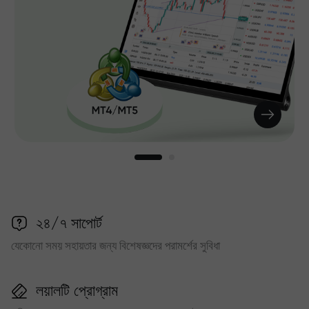
২৪/৭ সাপোর্ট
যেকোনো সময় সহায়তার জন্য বিশেষজ্ঞদের পরামর্শের সুবিধা
লয়ালটি প্রোগ্রাম