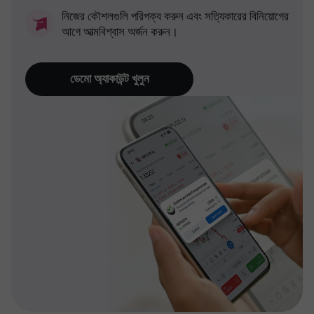
নিজের কৌশলগুলি পরিপক্ব করুন এবং সত্যিকারের বিনিয়োগের
আগে আত্মবিশ্বাস অর্জন করুন।
ডেমো অ্যাকাউন্ট খুলুন