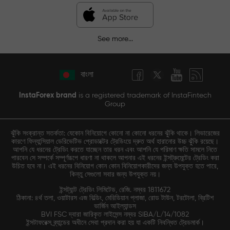
See more...
বাংলা
InstaForex brand
is a registered trademark of InstaFintech
Group
ঝুঁকি সংক্রান্ত সতর্কতা: যেকোন বিনিয়োগে কোনো না কোনো ধরনের ঝুঁকি থাকে। লিভারেজের
কারণে ফিন্যান্সিয়াল ডেরিভেটিভ প্রোডাক্টের ট্রেডিংয়ে দ্রুত অর্থ হারানোর উচ্চ ঝুঁকি রয়েছে।
আপনি যে ধরনের ট্রেডিং করতে যাচ্ছেন তার ধরন এবং আপনি যে পরিমাণ ক্ষতি সামলে নিতে
পারবেন সে সম্পর্কে সম্পূর্ণরূপে ধারণা না থাকলে আপনার এই ধরনের ইন্সট্রুমেন্টের ট্রেডিং করা
উচিত হবে না। এই ধরনের বিনিয়োগ কোন কোন বিনিয়োগকারীদের জন্য উপযুক্ত হতে পারে,
কিন্তু সেগুলো সবার জন্য উপযুক্ত নয়।
ইন্সট্যান্ট ট্রেডিং লিমিটেড, রেজি. নম্বর 1811672
ঠিকানা: ৪র্থ তলা, ওয়াটারস এজ বিল্ডিং, মেরিডিয়ান প্লাজা, রোড টাউন, টরটোলা, ব্রিটিশ
ভার্জিন আইল্যান্ডস
BVI FSC দ্বারা জারিকৃত লাইসেন্স নম্বর SIBA/L/14/1082
ইন্সটাফরেক্স ব্র্যান্ডের অধীনে সেবা প্রদান করা হয় যা একটি নিবন্ধিত ট্রেডমার্ক।