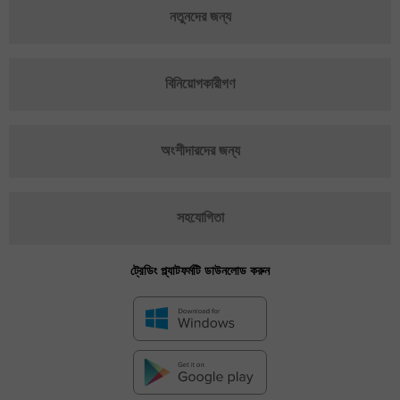
নতুনদের জন্য
বিনিয়োগকারীগণ
অংশীদারদের জন্য
সহযোগিতা
ট্রেডিং প্ল্যাটফর্মটি ডাউনলোড করুন