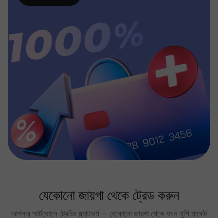
যেকোনো জায়গা থেকে ট্রেড করুন
আপনার স্মার্টফোনে ট্রেডিং প্ল্যাটফর্ম — যেকোনো জায়গা থেকে যখন খুশি মার্কেট