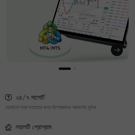
২৪/৭ সাপোর্ট
যেকোনো সময় সহায়তার জন্য বিশেষজ্ঞদের পরামর্শের সুবিধা
লয়ালটি প্রোগ্রাম