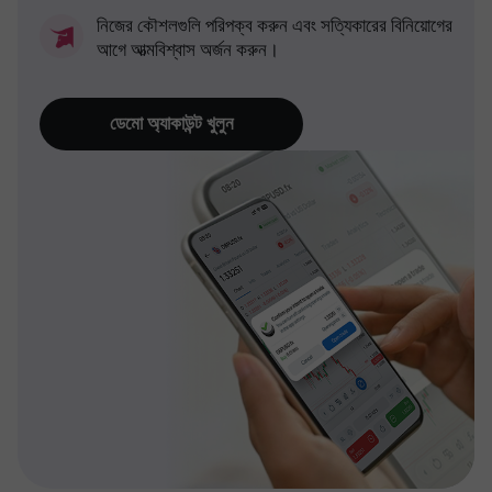
নিজের কৌশলগুলি পরিপক্ব করুন এবং সত্যিকারের বিনিয়োগের
আগে আত্মবিশ্বাস অর্জন করুন।
ডেমো অ্যাকাউন্ট খুলুন