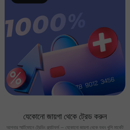
যেকোনো জায়গা থেকে ট্রেড করুন
আপনার স্মার্টফোনে ট্রেডিং প্ল্যাটফর্ম — যেকোনো জায়গা থেকে যখন খুশি মার্কেট