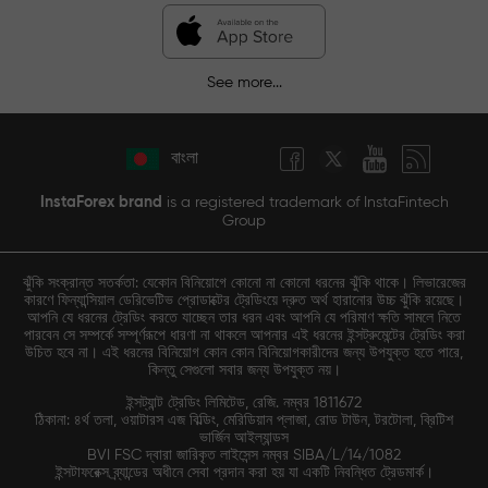
See more...
বাংলা
InstaForex brand
is a registered trademark of InstaFintech
Group
ঝুঁকি সংক্রান্ত সতর্কতা: যেকোন বিনিয়োগে কোনো না কোনো ধরনের ঝুঁকি থাকে। লিভারেজের
কারণে ফিন্যান্সিয়াল ডেরিভেটিভ প্রোডাক্টের ট্রেডিংয়ে দ্রুত অর্থ হারানোর উচ্চ ঝুঁকি রয়েছে।
আপনি যে ধরনের ট্রেডিং করতে যাচ্ছেন তার ধরন এবং আপনি যে পরিমাণ ক্ষতি সামলে নিতে
পারবেন সে সম্পর্কে সম্পূর্ণরূপে ধারণা না থাকলে আপনার এই ধরনের ইন্সট্রুমেন্টের ট্রেডিং করা
উচিত হবে না। এই ধরনের বিনিয়োগ কোন কোন বিনিয়োগকারীদের জন্য উপযুক্ত হতে পারে,
কিন্তু সেগুলো সবার জন্য উপযুক্ত নয়।
ইন্সট্যান্ট ট্রেডিং লিমিটেড, রেজি. নম্বর 1811672
ঠিকানা: ৪র্থ তলা, ওয়াটারস এজ বিল্ডিং, মেরিডিয়ান প্লাজা, রোড টাউন, টরটোলা, ব্রিটিশ
ভার্জিন আইল্যান্ডস
BVI FSC দ্বারা জারিকৃত লাইসেন্স নম্বর SIBA/L/14/1082
ইন্সটাফরেক্স ব্র্যান্ডের অধীনে সেবা প্রদান করা হয় যা একটি নিবন্ধিত ট্রেডমার্ক।