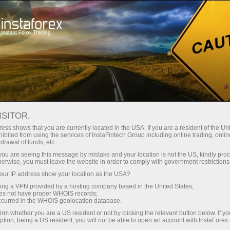
স্বল্প
স্প্রেড — বেশি মুনাফা
ISITOR,
ess shows that you are currently located in the USA. If you are a resident of the Uni
প্রতিটি ডিপোজিটে
ibited from using the services of InstaFintech Group including online trading, online
InstaForex-এর সাথে থেকে আপনি সত্যিকারের
drawal of funds, etc.
আকর্ষণীয় সুযোগ পাবেন: 1:5000 পর্যন্ত
30% বোনাস
k you are seeing this message by mistake and your location is not the US, kindly pro
লিভারেজ, মার্কেটের সেরা স্প্রেড ও কমিশন এবং
herwise, you must leave the website in order to comply with government restrictions
স্টক ও ইনডেক্স ট্রেডিংয়ের জন্য সুবিধাজনক
ur IP address show your location as the USA?
গতির
শর্তাবলী।
sing a VPN provided by a hosting company based in the United States;
oes not have proper WHOIS records;
পরিচয় ট্রেডিংয়ে এবং হাইওয়েতে পাওয়া যায়
occurred in the WHOIS geolocation database.
irm whether you are a US resident or not by clicking the relevant button below. If y
ption, being a US resident, you will not be able to open an account with InstaForex
আমরা এমন একটি বোনাস সিস্টেম তৈরি করেছি যা
আপনার ব্যক্তিগত উপহারের জ্যাকপট