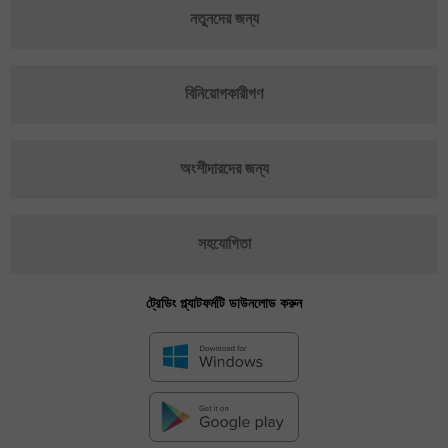
নতুনদের জন্য
বিনিয়োগকারীগণ
অংশীদারদের জন্য
সহযোগিতা
ট্রেডিং প্ল্যাটফর্মটি ডাউনলোড করুন