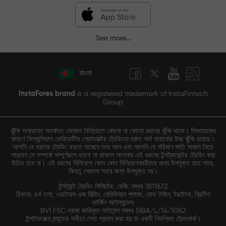
See more...
বাংলা
InstaForex brand
is a registered trademark of InstaFintech
Group
ঝুঁকি সংক্রান্ত সতর্কতা: যেকোন বিনিয়োগে কোনো না কোনো ধরনের ঝুঁকি থাকে। লিভারেজের
কারণে ফিন্যান্সিয়াল ডেরিভেটিভ প্রোডাক্টের ট্রেডিংয়ে দ্রুত অর্থ হারানোর উচ্চ ঝুঁকি রয়েছে।
আপনি যে ধরনের ট্রেডিং করতে যাচ্ছেন তার ধরন এবং আপনি যে পরিমাণ ক্ষতি সামলে নিতে
পারবেন সে সম্পর্কে সম্পূর্ণরূপে ধারণা না থাকলে আপনার এই ধরনের ইন্সট্রুমেন্টের ট্রেডিং করা
উচিত হবে না। এই ধরনের বিনিয়োগ কোন কোন বিনিয়োগকারীদের জন্য উপযুক্ত হতে পারে,
কিন্তু সেগুলো সবার জন্য উপযুক্ত নয়।
ইন্সট্যান্ট ট্রেডিং লিমিটেড, রেজি. নম্বর 1811672
ঠিকানা: ৪র্থ তলা, ওয়াটারস এজ বিল্ডিং, মেরিডিয়ান প্লাজা, রোড টাউন, টরটোলা, ব্রিটিশ
ভার্জিন আইল্যান্ডস
BVI FSC দ্বারা জারিকৃত লাইসেন্স নম্বর SIBA/L/14/1082
ইন্সটাফরেক্স ব্র্যান্ডের অধীনে সেবা প্রদান করা হয় যা একটি নিবন্ধিত ট্রেডমার্ক।