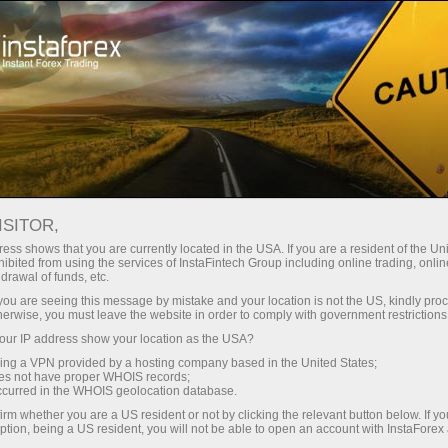
স্বল্প
স্প্রেড — বেশি মুনাফা
ISITOR,
ess shows that you are currently located in the USA. If you are a resident of the Uni
প্রতিটি ডিপোজিটে
ibited from using the services of InstaFintech Group including online trading, online
InstaForex-এর সাথে থেকে আপনি সত্যিকারের
drawal of funds, etc.
আকর্ষণীয় সুযোগ পাবেন: 1:5000 পর্যন্ত
30% বোনাস
k you are seeing this message by mistake and your location is not the US, kindly pro
লিভারেজ, মার্কেটের সেরা স্প্রেড ও কমিশন এবং
herwise, you must leave the website in order to comply with government restrictions
স্টক ও ইনডেক্স ট্রেডিংয়ের জন্য সুবিধাজনক
ur IP address show your location as the USA?
গতির
শর্তাবলী।
sing a VPN provided by a hosting company based in the United States;
oes not have proper WHOIS records;
পরিচয় ট্রেডিংয়ে এবং হাইওয়েতে পাওয়া যায়
occurred in the WHOIS geolocation database.
irm whether you are a US resident or not by clicking the relevant button below. If y
ption, being a US resident, you will not be able to open an account with InstaForex
আমরা এমন একটি বোনাস সিস্টেম তৈরি করেছি যা
আপনার ব্যক্তিগত উপহারের জ্যাকপট