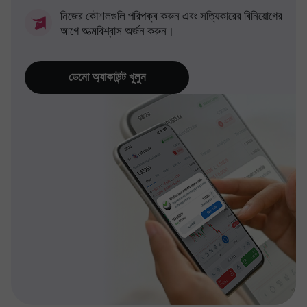
নিজের কৌশলগুলি পরিপক্ব করুন এবং সত্যিকারের বিনিয়োগের
আগে আত্মবিশ্বাস অর্জন করুন।
ডেমো অ্যাকাউন্ট খুলুন