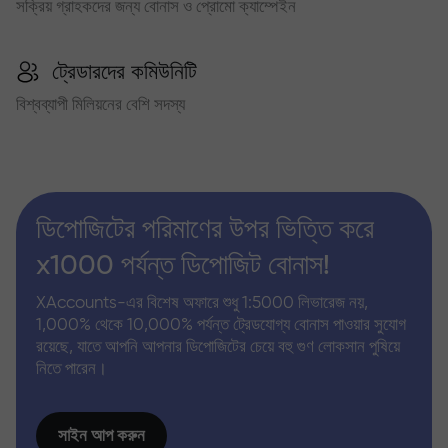
সক্রিয় গ্রাহকদের জন্য বোনাস ও প্রোমো ক্যাম্পেইন
ট্রেডারদের কমিউনিটি
বিশ্বব্যাপী মিলিয়নের বেশি সদস্য
ডিপোজিটের পরিমাণের উপর ভিত্তি করে
x1000 পর্যন্ত ডিপোজিট বোনাস!
XAccounts-এর বিশেষ অফারে শুধু 1:5000 লিভারেজ নয়,
1,000% থেকে 10,000% পর্যন্ত ট্রেডযোগ্য বোনাস পাওয়ার সুযোগ
রয়েছে, যাতে আপনি আপনার ডিপোজিটের চেয়ে বহু গুণ লোকসান পুষিয়ে
নিতে পারেন।
সাইন আপ করুন