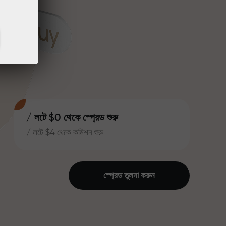
/ লটে $0 থেকে স্প্রেড শুরু
/ লটে $4 থেকে কমিশন শুরু
স্প্রেড তুলনা করুন