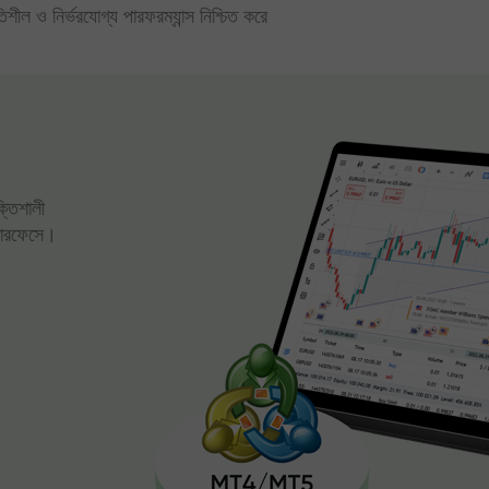
িতিশীল ও নির্ভরযোগ্য পারফরম্যান্স নিশ্চিত করে
ক্তিশালী
্টারফেসে।