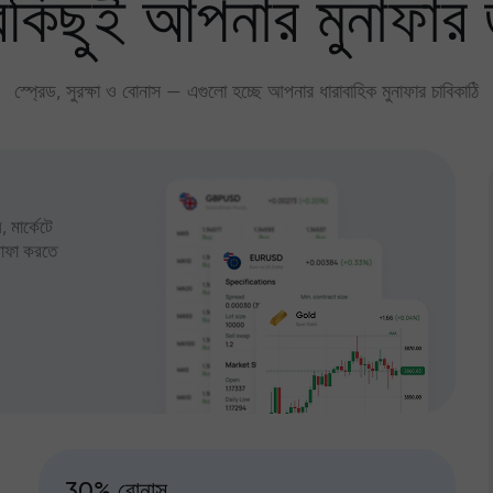
কিছুই আপনার মুনাফার 
স্প্রেড, সুরক্ষা ও বোনাস — এগুলো হচ্ছে আপনার ধারাবাহিক মুনাফার চাবিকাঠি
 মার্কেটে
ুনাফা করতে
30% বোনাস