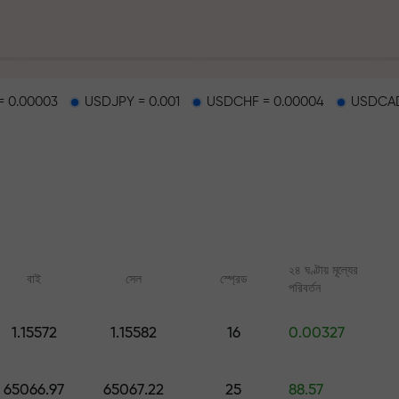
 0.00003
USDJPY = 0.001
USDCHF = 0.00004
USDCAD
হাইওয়েতে পাওয়া যায়
২৪ ঘণ্টায় মূল্যের
বাই
সেল
স্প্রেড
পরিবর্তন
র
1.15572
1.15582
16
0.00327
ারের জ্যাকপট
অনলাইন কোর্স
FX.CO-এর অ্যানালিটি
শূন্য থেকে ট্রেডিং শিখুন — সব লেভেলের জন্য
ফরেক্স, ক্রিপ্টো ও ফিউচার্সের জ
65066.97
65067.22
25
88.57