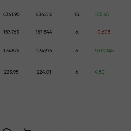
কোর্স ও ওয়েবিনার
পূর্বাভাস
500 মূল্যের উপহার বেছে নিন
স
4341.95
4342.16
15
105.65
ং করুন — আমরা আপনার মুনাফ
157.763
157.844
6
-0.608
1.34876
1.34976
6
0.00345
223.95
224.01
6
4.50
 মার্কেটের সবচেয়ে বেশি গ