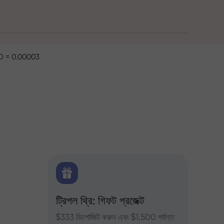
 = 0.00003
ক্স
ট্রিপল থ্রি: গিফট প্রজেক্ট
ট্রেডার
ন্য দৈনিক
$333 ডিপোজিট করুন এবং $1,500 পর্যন্ত
InstaFor