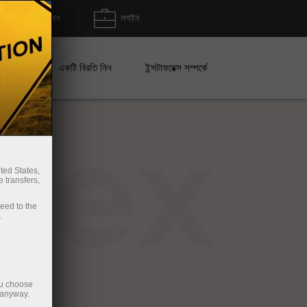
জমা/উত্তোলন
লগইন
েইন
একটি বিরতি নিন
ইন্সটাফরেক্স সম্পর্কে
rex
ted States,
 transfers,
ceed to the
.
ou choose
 anyway.