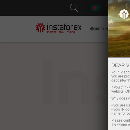
সহা
ট্রেডারদের জন্য
In
DEAR V
Your IP addr
you are proh
deposit/with
If you thin
website. Ot
Why does yo
- you are u
- your IP d
- an error 
Please conf
the wrong o