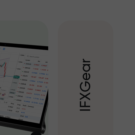
r
a
e
G
X
F
I