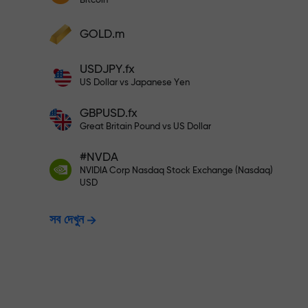
Bitcoin
আপনার মুনাফা বৃদ্ধি করুন
আপনার অ্যাকাউন্টে $333 ডিপোজিট করুন— $1,
ডিপোজিট করুন এবং আপনার ডিপোজিটের 1,000 গুণ বোনা
GOLD.m
নিন। X1000 কোনো টাইপিং মিসটেক নয়। ডিপোজিটের
পরিমাণ যত বেশি, গুণকের হার ততই বেশি।
ঝুঁকিমুক্তভাবে ট্রেডি
USDJPY.fx
US Dollar vs Japanese Yen
GBPUSD.fx
নিশ্চয়তা দিচ্ছি
Great Britain Pound vs US Dollar
#NVDA
X1000 পর্যন্ত বোনাস —
NVIDIA Corp Nasdaq Stock Exchange (Nasdaq)
USD
সব দেখুন
হার