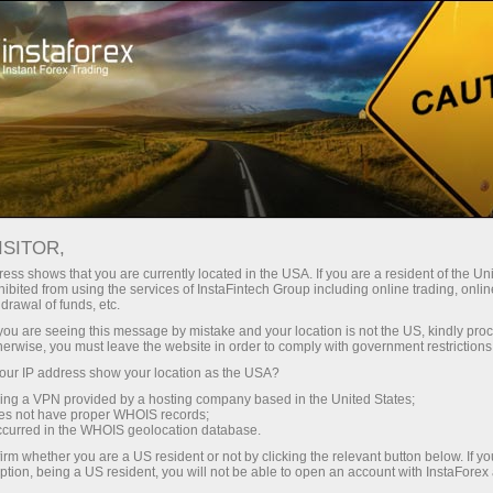
য়তা
তাৎক্ষণিক অ্যাকাউন্ট খোলা
ট্রেডিং প্ল্যাটফর্ম
নতুনদের জন্য
বিনিয়োগকারীদের জন্য
অংশীদারদের জন্য
ক্যাম্প
staFo
ISITOR,
ess shows that you are currently located in the USA. If you are a resident of the Uni
ibited from using the services of InstaFintech Group including online trading, online
drawal of funds, etc.
k you are seeing this message by mistake and your location is not the US, kindly pro
herwise, you must leave the website in order to comply with government restrictions
ur IP address show your location as the USA?
sing a VPN provided by a hosting company based in the United States;
oes not have proper WHOIS records;
occurred in the WHOIS geolocation database.
irm whether you are a US resident or not by clicking the relevant button below. If y
ption, being a US resident, you will not be able to open an account with InstaForex