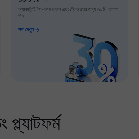
অ্যাকাউন্টে টপ-আপ করুন এবং ট্রেডিংয়ের জন্য ৩০% বোনাস
নিন
সব দেখুন
প্ল্যাটফর্ম