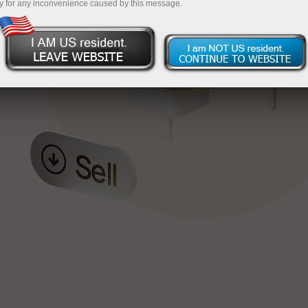
y for any inconvenience caused by this message.
য়