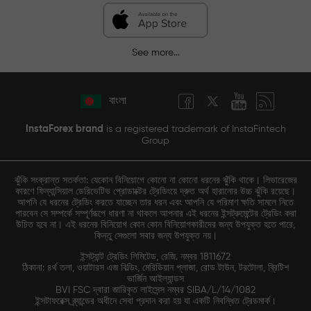
See more...
বাংলা
InstaForex brand
is a registered trademark of InstaFintech
Group
ঝুঁকি সংক্রান্ত সতর্কতা: যেকোন বিনিয়োগে কোনো না কোনো ধরনের ঝুঁকি থাকে। লিভারেজের
কারণে ফিন্যান্সিয়াল ডেরিভেটিভ প্রোডাক্টের ট্রেডিংয়ে দ্রুত অর্থ হারানোর উচ্চ ঝুঁকি রয়েছে।
আপনি যে ধরনের ট্রেডিং করতে যাচ্ছেন তার ধরন এবং আপনি যে পরিমাণ ক্ষতি সামলে নিতে
পারবেন সে সম্পর্কে সম্পূর্ণরূপে ধারণা না থাকলে আপনার এই ধরনের ইন্সট্রুমেন্টের ট্রেডিং করা
উচিত হবে না। এই ধরনের বিনিয়োগ কোন কোন বিনিয়োগকারীদের জন্য উপযুক্ত হতে পারে,
কিন্তু সেগুলো সবার জন্য উপযুক্ত নয়।
ইন্সট্যান্ট ট্রেডিং লিমিটেড, রেজি. নম্বর 1811672
ঠিকানা: ৪র্থ তলা, ওয়াটারস এজ বিল্ডিং, মেরিডিয়ান প্লাজা, রোড টাউন, টরটোলা, ব্রিটিশ
ভার্জিন আইল্যান্ডস
BVI FSC দ্বারা জারিকৃত লাইসেন্স নম্বর SIBA/L/14/1082
ইন্সটাফরেক্স ব্র্যান্ডের অধীনে সেবা প্রদান করা হয় যা একটি নিবন্ধিত ট্রেডমার্ক।