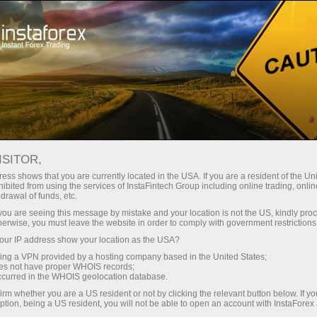
স্বল্প
স্প্রেড — বেশি মুনাফা
ISITOR,
ess shows that you are currently located in the USA. If you are a resident of the Uni
প্রতিটি ডিপোজিটে
ibited from using the services of InstaFintech Group including online trading, online
InstaForex-এর সাথে থেকে আপনি সত্যিকারের
drawal of funds, etc.
আকর্ষণীয় সুযোগ পাবেন: 1:5000 পর্যন্ত
30% বোনাস
k you are seeing this message by mistake and your location is not the US, kindly pro
লিভারেজ, মার্কেটের সেরা স্প্রেড ও কমিশন এবং
herwise, you must leave the website in order to comply with government restrictions
স্টক ও ইনডেক্স ট্রেডিংয়ের জন্য সুবিধাজনক
ur IP address show your location as the USA?
গতির
শর্তাবলী।
sing a VPN provided by a hosting company based in the United States;
oes not have proper WHOIS records;
পরিচয় ট্রেডিংয়ে এবং হাইওয়েতে পাওয়া যায়
occurred in the WHOIS geolocation database.
irm whether you are a US resident or not by clicking the relevant button below. If y
ption, being a US resident, you will not be able to open an account with InstaForex
আমরা এমন একটি বোনাস সিস্টেম তৈরি করেছি যা
আপনার ব্যক্তিগত উপহারের জ্যাকপট