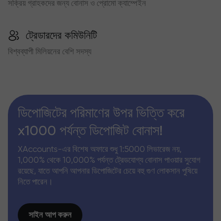
সক্রিয় গ্রাহকদের জন্য বোনাস ও প্রোমো ক্যাম্পেইন
ট্রেডারদের কমিউনিটি
বিশ্বব্যাপী মিলিয়নের বেশি সদস্য
ডিপোজিটের পরিমাণের উপর ভিত্তি করে
x1000 পর্যন্ত ডিপোজিট বোনাস!
XAccounts-এর বিশেষ অফারে শুধু 1:5000 লিভারেজ নয়,
1,000% থেকে 10,000% পর্যন্ত ট্রেডযোগ্য বোনাস পাওয়ার সুযোগ
রয়েছে, যাতে আপনি আপনার ডিপোজিটের চেয়ে বহু গুণ লোকসান পুষিয়ে
নিতে পারেন।
সাইন আপ করুন