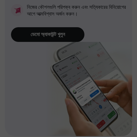
নিজের কৌশলগুলি পরিপক্ব করুন এবং সত্যিকারের বিনিয়োগের
আগে আত্মবিশ্বাস অর্জন করুন।
ডেমো অ্যাকাউন্ট খুলুন