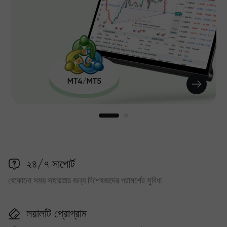
২৪/৭ সাপোর্ট
যেকোনো সময় সহায়তার জন্য বিশেষজ্ঞদের পরামর্শের সুবিধা
লয়ালটি প্রোগ্রাম