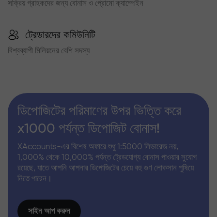
সক্রিয় গ্রাহকদের জন্য বোনাস ও প্রোমো ক্যাম্পেইন
ট্রেডারদের কমিউনিটি
বিশ্বব্যাপী মিলিয়নের বেশি সদস্য
ডিপোজিটের পরিমাণের উপর ভিত্তি করে
x1000 পর্যন্ত ডিপোজিট বোনাস!
XAccounts-এর বিশেষ অফারে শুধু 1:5000 লিভারেজ নয়,
1,000% থেকে 10,000% পর্যন্ত ট্রেডযোগ্য বোনাস পাওয়ার সুযোগ
রয়েছে, যাতে আপনি আপনার ডিপোজিটের চেয়ে বহু গুণ লোকসান পুষিয়ে
নিতে পারেন।
সাইন আপ করুন