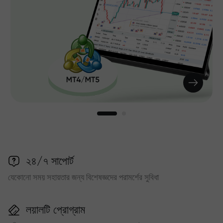
২৪/৭ সাপোর্ট
যেকোনো সময় সহায়তার জন্য বিশেষজ্ঞদের পরামর্শের সুবিধা
লয়ালটি প্রোগ্রাম