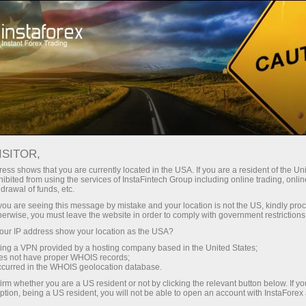
স্বল্প
স্প্রেড — বেশি মুনাফা
ISITOR,
ess shows that you are currently located in the USA. If you are a resident of the Uni
প্রতিটি ডিপোজিটে
ibited from using the services of InstaFintech Group including online trading, online
InstaForex-এর সাথে থেকে আপনি সত্যিকারের
drawal of funds, etc.
আকর্ষণীয় সুযোগ পাবেন: 1:5000 পর্যন্ত
30% বোনাস
k you are seeing this message by mistake and your location is not the US, kindly pro
লিভারেজ, মার্কেটের সেরা স্প্রেড ও কমিশন এবং
herwise, you must leave the website in order to comply with government restrictions
স্টক ও ইনডেক্স ট্রেডিংয়ের জন্য সুবিধাজনক
ur IP address show your location as the USA?
গতির
শর্তাবলী।
sing a VPN provided by a hosting company based in the United States;
oes not have proper WHOIS records;
পরিচয় ট্রেডিংয়ে এবং হাইওয়েতে পাওয়া যায়
occurred in the WHOIS geolocation database.
irm whether you are a US resident or not by clicking the relevant button below. If y
ption, being a US resident, you will not be able to open an account with InstaForex
আমরা এমন একটি বোনাস সিস্টেম তৈরি করেছি যা
আপনার ব্যক্তিগত উপহারের জ্যাকপট