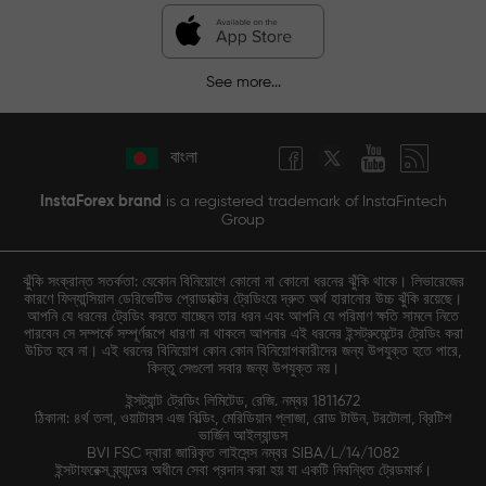
See more...
বাংলা
InstaForex brand
is a registered trademark of InstaFintech
Group
ঝুঁকি সংক্রান্ত সতর্কতা: যেকোন বিনিয়োগে কোনো না কোনো ধরনের ঝুঁকি থাকে। লিভারেজের
কারণে ফিন্যান্সিয়াল ডেরিভেটিভ প্রোডাক্টের ট্রেডিংয়ে দ্রুত অর্থ হারানোর উচ্চ ঝুঁকি রয়েছে।
আপনি যে ধরনের ট্রেডিং করতে যাচ্ছেন তার ধরন এবং আপনি যে পরিমাণ ক্ষতি সামলে নিতে
পারবেন সে সম্পর্কে সম্পূর্ণরূপে ধারণা না থাকলে আপনার এই ধরনের ইন্সট্রুমেন্টের ট্রেডিং করা
উচিত হবে না। এই ধরনের বিনিয়োগ কোন কোন বিনিয়োগকারীদের জন্য উপযুক্ত হতে পারে,
কিন্তু সেগুলো সবার জন্য উপযুক্ত নয়।
ইন্সট্যান্ট ট্রেডিং লিমিটেড, রেজি. নম্বর 1811672
ঠিকানা: ৪র্থ তলা, ওয়াটারস এজ বিল্ডিং, মেরিডিয়ান প্লাজা, রোড টাউন, টরটোলা, ব্রিটিশ
ভার্জিন আইল্যান্ডস
BVI FSC দ্বারা জারিকৃত লাইসেন্স নম্বর SIBA/L/14/1082
ইন্সটাফরেক্স ব্র্যান্ডের অধীনে সেবা প্রদান করা হয় যা একটি নিবন্ধিত ট্রেডমার্ক।