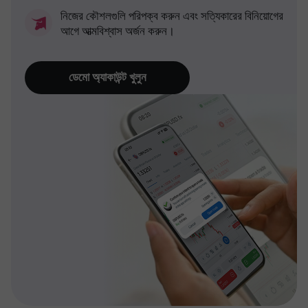
নিজের কৌশলগুলি পরিপক্ব করুন এবং সত্যিকারের বিনিয়োগের
আগে আত্মবিশ্বাস অর্জন করুন।
ডেমো অ্যাকাউন্ট খুলুন