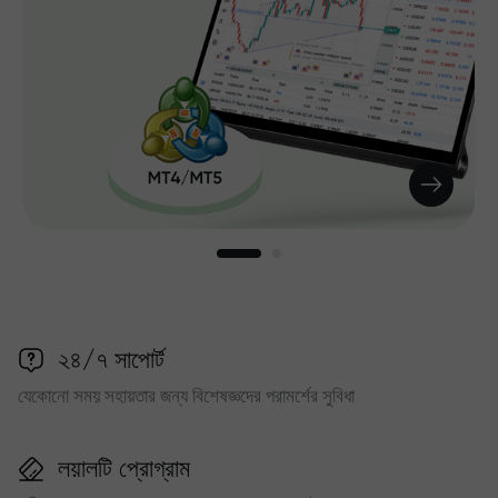
২৪/৭ সাপোর্ট
যেকোনো সময় সহায়তার জন্য বিশেষজ্ঞদের পরামর্শের সুবিধা
লয়ালটি প্রোগ্রাম