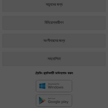
নতুনদের জন্য
বিনিয়োগকারীগণ
অংশীদারদের জন্য
সহযোগিতা
ট্রেডিং প্ল্যাটফর্মটি ডাউনলোড করুন