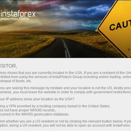
স্বল্প
স্প্রেড — বেশি মুনাফা
ISITOR,
ess shows that you are currently located in the USA. If you are a resident of the Uni
প্রতিটি ডিপোজিটে
ibited from using the services of InstaFintech Group including online trading, online
InstaForex-এর সাথে থেকে আপনি সত্যিকারের
drawal of funds, etc.
আকর্ষণীয় সুযোগ পাবেন: 1:5000 পর্যন্ত
30% বোনাস
k you are seeing this message by mistake and your location is not the US, kindly pro
লিভারেজ, মার্কেটের সেরা স্প্রেড ও কমিশন এবং
herwise, you must leave the website in order to comply with government restrictions
স্টক ও ইনডেক্স ট্রেডিংয়ের জন্য সুবিধাজনক
ur IP address show your location as the USA?
গতির
শর্তাবলী।
sing a VPN provided by a hosting company based in the United States;
oes not have proper WHOIS records;
পরিচয় ট্রেডিংয়ে এবং হাইওয়েতে পাওয়া যায়
occurred in the WHOIS geolocation database.
irm whether you are a US resident or not by clicking the relevant button below. If y
ption, being a US resident, you will not be able to open an account with InstaForex
আমরা এমন একটি বোনাস সিস্টেম তৈরি করেছি যা
আপনার ব্যক্তিগত উপহারের জ্যাকপট