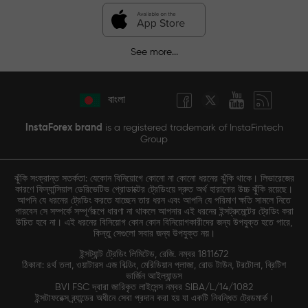
See more...
বাংলা
InstaForex brand
is a registered trademark of InstaFintech
Group
ঝুঁকি সংক্রান্ত সতর্কতা: যেকোন বিনিয়োগে কোনো না কোনো ধরনের ঝুঁকি থাকে। লিভারেজের
কারণে ফিন্যান্সিয়াল ডেরিভেটিভ প্রোডাক্টের ট্রেডিংয়ে দ্রুত অর্থ হারানোর উচ্চ ঝুঁকি রয়েছে।
আপনি যে ধরনের ট্রেডিং করতে যাচ্ছেন তার ধরন এবং আপনি যে পরিমাণ ক্ষতি সামলে নিতে
পারবেন সে সম্পর্কে সম্পূর্ণরূপে ধারণা না থাকলে আপনার এই ধরনের ইন্সট্রুমেন্টের ট্রেডিং করা
উচিত হবে না। এই ধরনের বিনিয়োগ কোন কোন বিনিয়োগকারীদের জন্য উপযুক্ত হতে পারে,
কিন্তু সেগুলো সবার জন্য উপযুক্ত নয়।
ইন্সট্যান্ট ট্রেডিং লিমিটেড, রেজি. নম্বর 1811672
ঠিকানা: ৪র্থ তলা, ওয়াটারস এজ বিল্ডিং, মেরিডিয়ান প্লাজা, রোড টাউন, টরটোলা, ব্রিটিশ
ভার্জিন আইল্যান্ডস
BVI FSC দ্বারা জারিকৃত লাইসেন্স নম্বর SIBA/L/14/1082
ইন্সটাফরেক্স ব্র্যান্ডের অধীনে সেবা প্রদান করা হয় যা একটি নিবন্ধিত ট্রেডমার্ক।