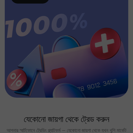
যেকোনো জায়গা থেকে ট্রেড করুন
আপনার স্মার্টফোনে ট্রেডিং প্ল্যাটফর্ম — যেকোনো জায়গা থেকে যখন খুশি মার্কেট