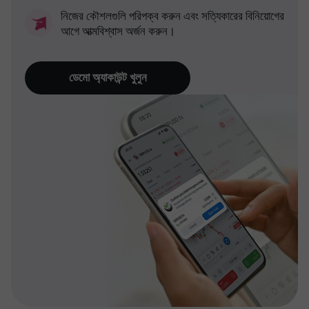
নিজের কৌশলগুলি পরিপক্ব করুন এবং সত্যিকারের বিনিয়োগের
আগে আত্মবিশ্বাস অর্জন করুন।
ডেমো অ্যাকাউন্ট খুলুন